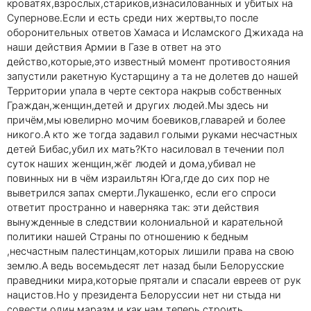
кроватях,взрослых,стариков,изнасилованных и убитых на
Супернове.Если и есть среди них жертвы,то после
оборонительных ответов Хамаса и Исламского Джихада на
наши действия Армии в Газе в ответ на это
действо,которые,это известный момент противостояния
запустили ракетную Кустарщину а та не долетев до нашей
Территории упала в черте сектора накрыв собственных
Граждан,женщин,детей и других людей.Мы здесь ни
причём,мы ювелирно мочим боевиков,главарей и более
никого.А кто же тогда задавил голыми руками несчастных
детей Бибас,убил их мать?Кто насиловал в течении пол
суток наших женщин,жёг людей и дома,убивал не
повинных ни в чём израильтян Юга,где до сих пор не
выветрился запах смерти.Лукашенко, если его спроси
ответит пространно и наверняка так: эти действия
вынужденные в следствии колониальной и карательной
политики нашей Страны по отношению к бедным
,несчастным палестинцам,которых лишили права на свою
землю.А ведь восемьдесят лет назад были Белорусские
праведники мира,которые прятали и спасали евреев от рук
нацистов.Но у президента Белоруссии нет ни стыда ни
совести,один маразм и как нам теперь строить