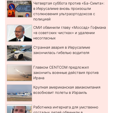
Четвертая суббота против «Ба-Симта»:
в Иерусалиме вновь произошли
столкновения ультраортодоксов с
полицией
СМИ обвинили главу «Моссад» Гофмана
«в советских чистках» и удалении
несогласных
Странная авария в Иерусалиме
закончилась гибелью водителя
Главком CENTCOM предложил
закончить военные действия против
Ирана
Крупная американская авиакомпания
возобновит полеты в Израиль
Работника интерната для умственно
отсталых детей обвинили в