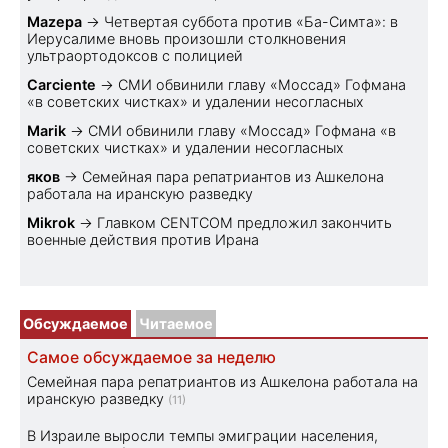
Mazepa
→
Четвертая суббота против «Ба-Симта»: в
Иерусалиме вновь произошли столкновения
ультраортодоксов с полицией
Carciente
→
СМИ обвинили главу «Моссад» Гофмана
«в советских чистках» и удалении несогласных
Marik
→
СМИ обвинили главу «Моссад» Гофмана «в
советских чистках» и удалении несогласных
яков
→
Семейная пара репатриантов из Ашкелона
работала на иранскую разведку
Mikrok
→
Главком CENTCOM предложил закончить
военные действия против Ирана
Обсуждаемое
Читаемое
Самое обсуждаемое за неделю
Семейная пара репатриантов из Ашкелона работала на
иранскую разведку
(11)
В Израиле выросли темпы эмиграции населения,