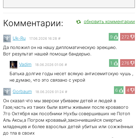
Комментарии:
обновить комментарии
9
272
Uk-Ru
17.06.2026 16:28
#
Да положил он на нашу дипломатическую эрекцию.
Вот результат нашей помощи бандерью.
1
276
Vadim
18.06.2026 01:06
#
Батька долгие годы несет всякую антисемитскую чушь ,
не думаю, что это связано с укрой
6
4
Gorbaum
18.06.2026 01:24
#
Он сказал что мы зверски убиваем детей и людей в
Газе,часть из таких были взяты живыми после кровавого
7го Октября как пособники Нухбы совершивших не Потоп
Аль Аксы,а Погром кровавый,закончившийся смертью
младенцев и более взрослых детей убитых или сожжённых
до тла в своих