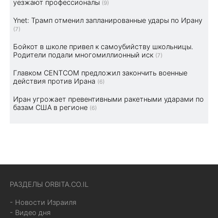
уезжают профессионалы
(9)
Ynet: Трамп отменил запланированные удары по Ирану
(7)
Бойкот в школе привел к самоубийству школьницы.
Родители подали многомиллионный иск
(7)
Главком CENTCOM предложил закончить военные
действия против Ирана
(6)
Иран угрожает превентивными ракетными ударами по
базам США в регионе
(6)
РАЗДЕЛЫ ORBITA.CO.IL
- Новости Израиля
- Видео дня