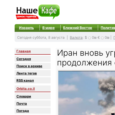
Израиль
В мире
Ближний Восток
Полити
Сегодня суббота, 8 августа |
Валюта
:
$
0₪
€
0₪
|
Иран вновь у
Главная
Сегодня
продолжения 
Поиск в архиве
Лента тегов
RSS канал
Orbita.co.il
Словари
Почта
Погода