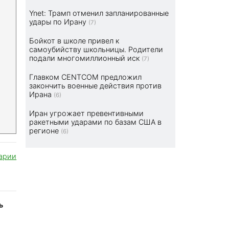
Ynet: Трамп отменил запланированные
удары по Ирану
(7)
Бойкот в школе привел к
самоубийству школьницы. Родители
подали многомиллионный иск
(7)
Главком CENTCOM предложил
закончить военные действия против
Ирана
(6)
Иран угрожает превентивными
ракетными ударами по базам США в
регионе
(6)
арии
ь