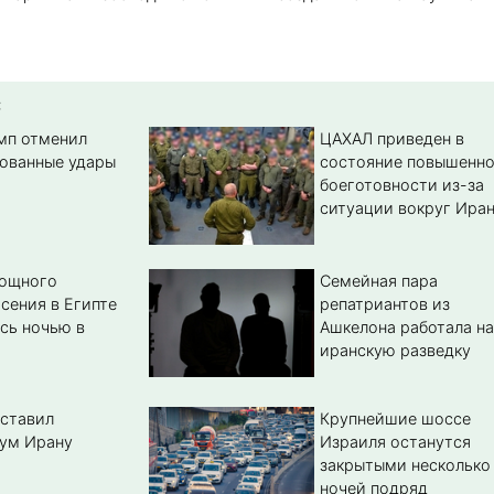
:
амп отменил
ЦАХАЛ приведен в
ованные удары
состояние повышенн
боеготовности из-за
ситуации вокруг Ира
мощного
Семейная пара
сения в Египте
репатриантов из
сь ночью в
Ашкелона работала на
иранскую разведку
ставил
Крупнейшие шоссе
ум Ирану
Израиля останутся
закрытыми несколько
ночей подряд