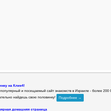
нку на Клик4!
й популярный и посещаемый сайт знакомств в Израиле - более 200 
зательно найдешь свою половинку!
Подробнее →
улярная домашняя страница