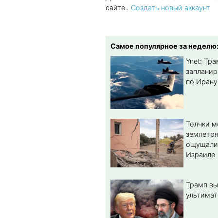
сайте..
Создать новый аккаунт
Самое популярное за неделю
Ynet: Тр
запланир
по Ирану
Толчки 
землетря
ощущали
Израиле
Трамп вы
ультимат