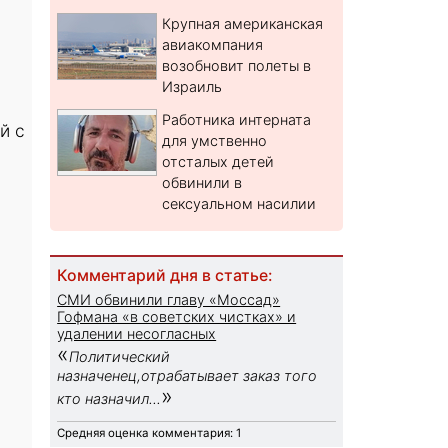
Крупная американская
авиакомпания
возобновит полеты в
Израиль
Работника интерната
й с
для умственно
отсталых детей
обвинили в
сексуальном насилии
Комментарий дня в статье:
СМИ обвинили главу «Моссад»
Гофмана «в советских чистках» и
удалении несогласных
«
Политический
назначенец,отрабатывает заказ того
»
кто назначил...
Средняя оценка комментария: 1