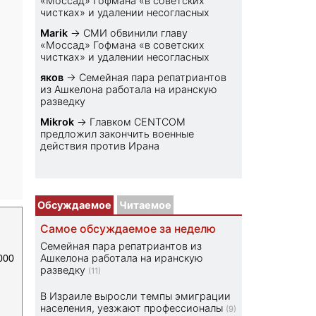
«Моссад» Гофмана «в советских
чистках» и удалении несогласных
Marik
→
СМИ обвинили главу
«Моссад» Гофмана «в советских
чистках» и удалении несогласных
яков
→
Семейная пара репатриантов
из Ашкелона работала на иранскую
разведку
Mikrok
→
Главком CENTCOM
предложил закончить военные
действия против Ирана
Обсуждаемое
Читаемое
Самое обсуждаемое за неделю
Семейная пара репатриантов из
Ашкелона работала на иранскую
000
разведку
(11)
В Израиле выросли темпы эмиграции
населения, уезжают профессионалы
(9)