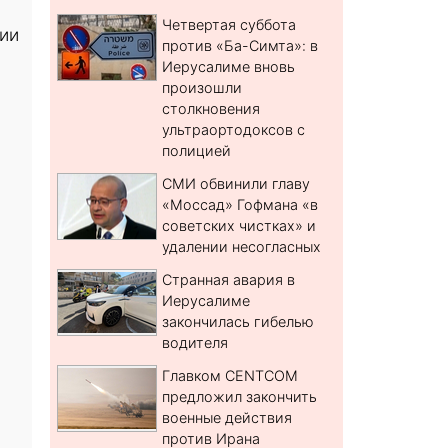
Четвертая суббота
рии
против «Ба-Симта»: в
Иерусалиме вновь
произошли
столкновения
ультраортодоксов с
полицией
СМИ обвинили главу
«Моссад» Гофмана «в
советских чистках» и
удалении несогласных
Странная авария в
Иерусалиме
закончилась гибелью
водителя
Главком CENTCOM
предложил закончить
военные действия
против Ирана