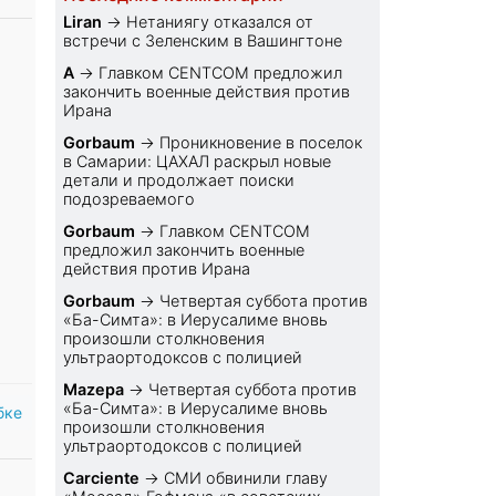
Liran
→
Нетаниягу отказался от
встречи с Зеленским в Вашингтоне
A
→
Главком CENTCOM предложил
закончить военные действия против
Ирана
Gorbaum
→
Проникновение в поселок
в Самарии: ЦАХАЛ раскрыл новые
детали и продолжает поиски
подозреваемого
Gorbaum
→
Главком CENTCOM
предложил закончить военные
действия против Ирана
Gorbaum
→
Четвертая суббота против
«Ба-Симта»: в Иерусалиме вновь
произошли столкновения
ультраортодоксов с полицией
Mazepa
→
Четвертая суббота против
«Ба-Симта»: в Иерусалиме вновь
бке
произошли столкновения
ультраортодоксов с полицией
Carciente
→
СМИ обвинили главу