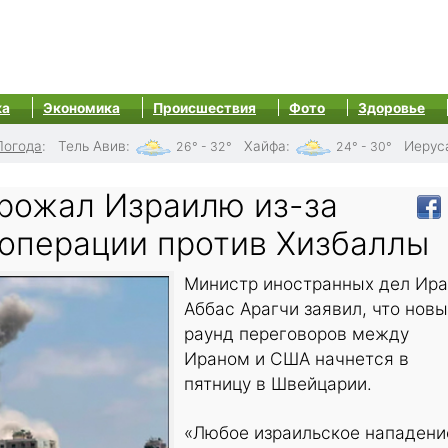
ка
Экономика
Происшествия
Фото
Здоровье
Погода
:
Тель Авив
:
Хайфа
:
Иерус
26° - 32°
24° - 30°
грожал Израилю из-за
операции против Хизбаллы
Министр иностранных дел Ир
Аббас Арагчи заявил, что нов
раунд переговоров между
Ираном и США начнется в
пятницу в Швейцарии.
«Любое израильское нападени