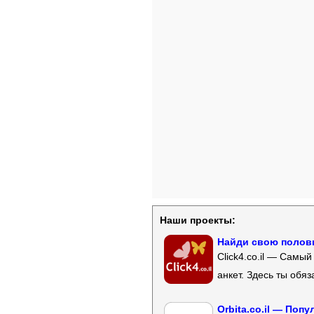
Наши проекты:
Найди свою полови
Click4.co.il — Самы
анкет. Здесь ты обя
Orbita.co.il — Поп