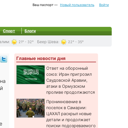
Ваш паспорт —
Новый пользователь
Войти
Спорт
Блоги
алим
:
Беер Шева
:
21° - 32°
22° - 35°
Главные новости дня
Ответ на оборонный
союз: Иран пригрозил
Саудовской Аравии,
ана
атаки в Ормузском
ый
проливе продолжаются
Проникновение в
поселок в Самарии:
ЦАХАЛ раскрыл новые
детали и продолжает
е
поиски подозреваемого