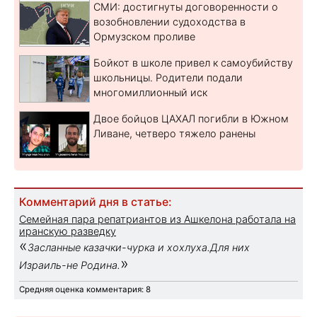
СМИ: достигнуты договоренности о
возобновлении судоходства в
Ормузском проливе
Бойкот в школе привел к самоубийству
школьницы. Родители подали
многомиллионный иск
Двое бойцов ЦАХАЛ погибли в Южном
Ливане, четверо тяжело ранены
Комментарий дня в статье:
Семейная пара репатриантов из Ашкелона работала на
иранскую разведку
«
Засланные казачки-чурка и хохлуха.Для них
»
Израиль-не Родина.
Средняя оценка комментария: 8