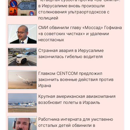
в Иерусалиме вновь произошли
столкновения ультраортодоксов с
полицией
СМИ обвинили главу «Моссад» Гофмана
«в советских чистках» и удалении
несогласных
Странная авария в Иерусалиме
закончилась гибелью водителя
Главком CENTCOM предложил
закончить военные действия против
Ирана
Крупная американская авиакомпания
возобновит полеты в Израиль
Работника интерната для умственно
отсталых детей обвинили в