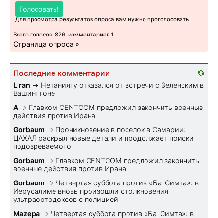
Голосовать!
Для просмотра результатов опроса вам нужно проголосовать
Всего голосов: 826, комментариев 1
Страница опроса »
Последние комментарии
Liran
→
Нетаниягу отказался от встречи с Зеленским в
Вашингтоне
A
→
Главком CENTCOM предложил закончить военные
действия против Ирана
Gorbaum
→
Проникновение в поселок в Самарии:
ЦАХАЛ раскрыл новые детали и продолжает поиски
подозреваемого
Gorbaum
→
Главком CENTCOM предложил закончить
военные действия против Ирана
Gorbaum
→
Четвертая суббота против «Ба-Симта»: в
Иерусалиме вновь произошли столкновения
ультраортодоксов с полицией
Mazepa
→
Четвертая суббота против «Ба-Симта»: в