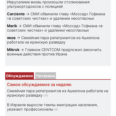
Иерусалиме вновь произошли столкновения
ультраортодоксов с полицией
Carciente
→
СМИ обвинили главу «Моссад» Гофмана
«в советских чистках» и удалении несогласных
Marik
→
СМИ обвинили главу «Моссад» Гофмана «в
советских чистках» и удалении несогласных
яков
→
Семейная пара репатриантов из Ашкелона
работала на иранскую разведку
Mikrok
→
Главком CENTCOM предложил закончить
военные действия против Ирана
Обсуждаемое
Читаемое
Самое обсуждаемое за неделю
Семейная пара репатриантов из Ашкелона работала на
иранскую разведку
(11)
В Израиле выросли темпы эмиграции населения,
уезжают профессионалы
(9)