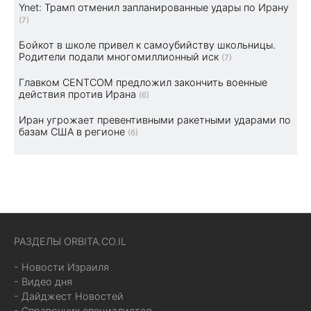
Ynet: Трамп отменил запланированные удары по Ирану
(7)
Бойкот в школе привел к самоубийству школьницы.
Родители подали многомиллионный иск
(7)
Главком CENTCOM предложил закончить военные
действия против Ирана
(6)
Иран угрожает превентивными ракетными ударами по
базам США в регионе
(6)
РАЗДЕЛЫ ORBITA.CO.IL
- Новости Израиля
- Видео дня
- Дайджест Новостей
- Справочник специалистов