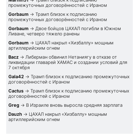
промежуточных договорённостей с Ираном
Gorbaum
→
Трамп близок к подписанию
промежуточных договорённостей с Ираном
Gorbaum
→
Двое бойцов ЦАХАЛ погибли в Южном
Ливане, четверо тяжело ранены
Gorbaum
→
ЦАХАЛ накрыл «Хизбаллу» мощным
артиллерийским огнем
Bacz
→
Либерман обвинил Нетаниягу в отказе от
ликвидации главарей ХАМАС и создании условий для
7 октября
Gala42
→
Трамп близок к подписанию промежуточных
договорённостей с Ираном
Cactus
→
Трамп близок к подписанию промежуточных
договорённостей с Ираном
Greg
→
В Израиле вновь выросла средняя зарплата
Dauzh
→
ЦАХАЛ накрыл «Хизбаллу» мощным
артиллерийским огнем