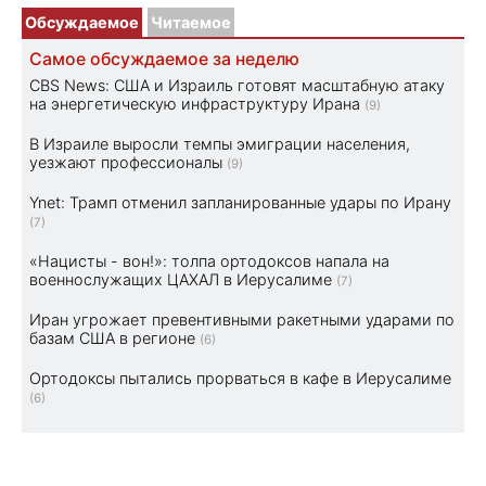
Обсуждаемое
Читаемое
Самое обсуждаемое за неделю
CBS News: США и Израиль готовят масштабную атаку
на энергетическую инфраструктуру Ирана
(9)
В Израиле выросли темпы эмиграции населения,
уезжают профессионалы
(9)
Ynet: Трамп отменил запланированные удары по Ирану
(7)
«Нацисты - вон!»: толпа ортодоксов напала на
военнослужащих ЦАХАЛ в Иерусалиме
(7)
Иран угрожает превентивными ракетными ударами по
базам США в регионе
(6)
Ортодоксы пытались прорваться в кафе в Иерусалиме
(6)