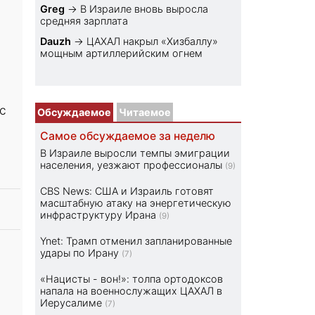
Greg
→
В Израиле вновь выросла
средняя зарплата
Dauzh
→
ЦАХАЛ накрыл «Хизбаллу»
мощным артиллерийским огнем
с
Обсуждаемое
Читаемое
Самое обсуждаемое за неделю
В Израиле выросли темпы эмиграции
населения, уезжают профессионалы
(9)
CBS News: США и Израиль готовят
масштабную атаку на энергетическую
инфраструктуру Ирана
(9)
Ynet: Трамп отменил запланированные
удары по Ирану
(7)
«Нацисты - вон!»: толпа ортодоксов
напала на военнослужащих ЦАХАЛ в
Иерусалиме
(7)