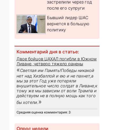
застрелили через год
после его супруги
Бывший лидер ШАС
вернется в большую
политику
Комментарий дня в статье:
Двое бойцов ЦАХАЛ погибли в Южном
Ливане, четверо тяжело ранены
«
Светлая им Память!Победы никакой
нет над Хизбаллой и ею и не пахнет,а
мы за этот Год уже потеряли
внушительное число солдат в Ливане,к
тому же мы зависим от воли Трампа и
действуем не в полную мощь как того
»
бы хотели.
Средняя оценка комментария: 3
Опрос недели