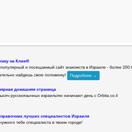
нку на Клик4!
й популярный и посещаемый сайт знакомств в Израиле - более 200 
зательно найдешь свою половинку!
Подробнее →
улярная домашняя страница
ысяч русскоязычных израильтян начинают день с Orbita.co.il
 — справочник лучших специалистов Израиля
нужного тебе специалиста в твоем городе!