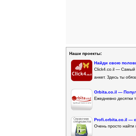
Наши проекты:
Найди свою полови
Click4.co.il — Самы
анкет. Здесь ты обя
Orbita.co.il — Поп
Ежедневно десятки т
Profi.orbita.co.il
Очень просто найти 