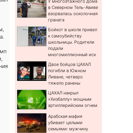
У многоэтажного дома
в Северном Тель-Авиве
взорвалась осколочная
граната
о
м,
Бойкот в школе привел
к самоубийству
а.
школьницы. Родители
подали
амп
многомиллионный иск
,
Двое бойцов ЦАХАЛ
ния
погибли в Южном
Ливане, четверо
тяжело ранены
ЦАХАЛ накрыл
«Хизбаллу» мощным
артиллерийским огнем
Арабская мафия
убивает целыми
семьями: мужчину