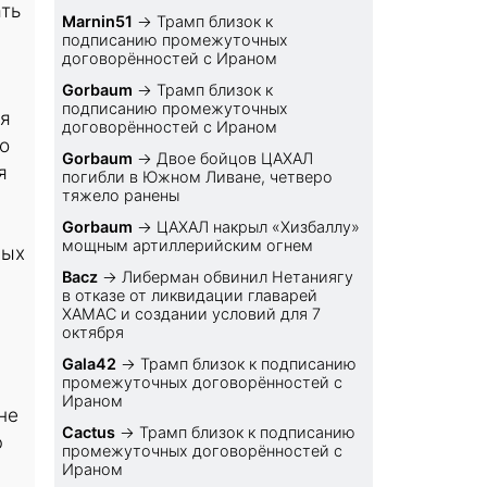
ать
Marnin51
→
Трамп близок к
подписанию промежуточных
договорённостей с Ираном
Gorbaum
→
Трамп близок к
подписанию промежуточных
ся
договорённостей с Ираном
о
Gorbaum
→
Двое бойцов ЦАХАЛ
я
погибли в Южном Ливане, четверо
тяжело ранены
Gorbaum
→
ЦАХАЛ накрыл «Хизбаллу»
мощным артиллерийским огнем
ных
Bacz
→
Либерман обвинил Нетаниягу
в отказе от ликвидации главарей
ХАМАС и создании условий для 7
октября
Gala42
→
Трамп близок к подписанию
промежуточных договорённостей с
Ираном
не
Cactus
→
Трамп близок к подписанию
ю
промежуточных договорённостей с
Ираном