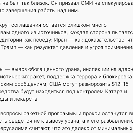
не был так близок. Он призвал СМИ не спекулиров
до завершения работы над ним.
округ соглашения остается слишком много
вам одного из источников, каждая сторона пытает
удитории как победу: Иран — как доказательство, чт
, Трамп — как результат давления и угроз применени
ы — вывоз обогащенного урана, инспекции на ядер
истических ракет, поддержка террора и блокировка
нским сообщениям, США могут разморозить $12–15
редства будут находиться под контролем Катара и
еды и лекарств.
 вопросы ракетной программы и прокси останутся в
ть сведется не к вывозу урана, а к его разбавлени
ерусалиме считают, что это далеко от минимальных