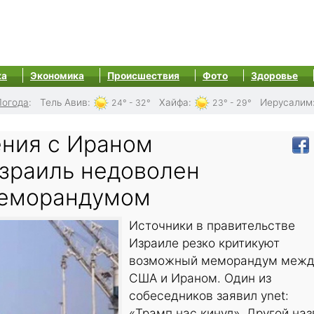
ка
Экономика
Происшествия
Фото
Здоровье
Погода
:
Тель Авив
:
Хайфа
:
Иерусалим
24° - 32°
23° - 29°
ения с Ираном
Израиль недоволен
еморандумом
Источники в правительстве
Израиле резко критикуют
возможный меморандум межд
США и Ираном. Один из
собеседников заявил ynet:
«Трамп нас кинул». Другой наз