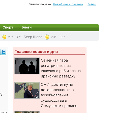
Ваш паспорт —
Новый пользователь
Войти
Спорт
Блоги
:
Беер Шева
:
21° - 31°
23° - 36°
Главные новости дня
Семейная пара
репатриантов из
Ашкелона работала на
иранскую разведку
СМИ: достигнуты
договоренности о
у
возобновлении
судоходства в
Ормузском проливе
вал