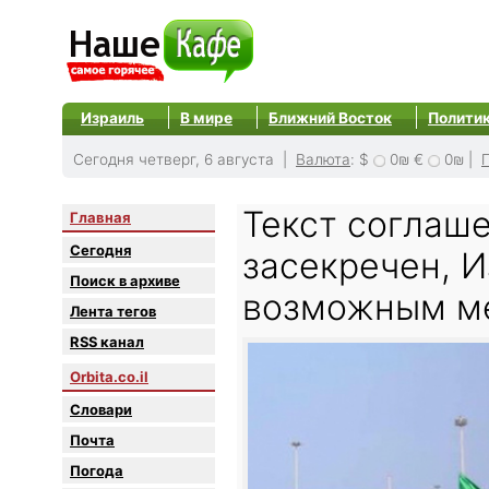
Израиль
В мире
Ближний Восток
Полити
Сегодня четверг, 6 августа |
Валюта
:
$
0₪
€
0₪
|
Текст соглаш
Главная
Сегодня
засекречен, 
Поиск в архиве
возможным м
Лента тегов
RSS канал
Orbita.co.il
Словари
Почта
Погода