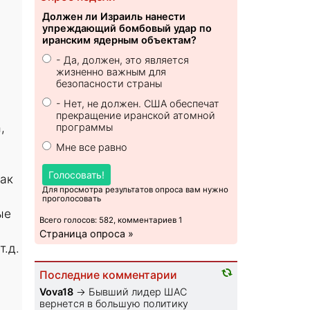
Должен ли Израиль нанести
упреждающий бомбовый удар по
иранским ядерным объектам?
- Да, должен, это является
жизненно важным для
безопасности страны
- Нет, не должен. США обеспечат
прекращение иранской атомной
,
программы
Мне все равно
Голосовать!
как
Для просмотра результатов опроса вам нужно
проголосовать
ые
Всего голосов: 582, комментариев 1
Страница опроса »
т.д.
Последние комментарии
Vova18
→
Бывший лидер ШАС
вернется в большую политику