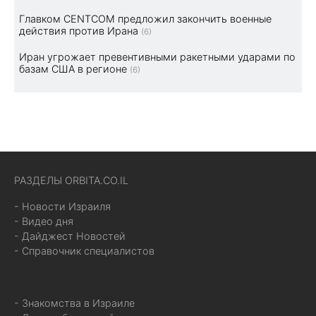
Главком CENTCOM предложил закончить военные
действия против Ирана
(6)
Иран угрожает превентивными ракетными ударами по
базам США в регионе
(6)
РАЗДЕЛЫ ORBITA.CO.IL
- Новости Израиля
- Видео дня
- Дайджест Новостей
- Справочник специалистов
- Знакомства в Израиле