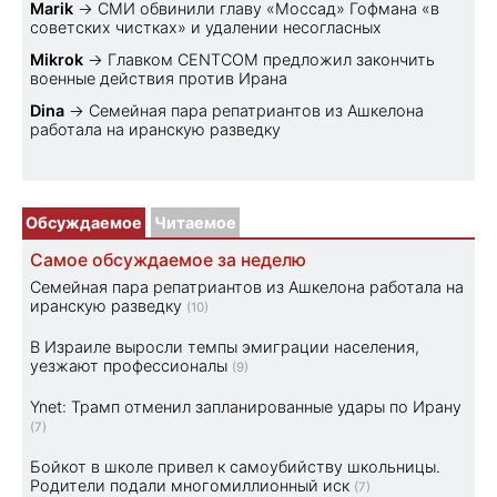
Marik
→
СМИ обвинили главу «Моссад» Гофмана «в
советских чистках» и удалении несогласных
Mikrok
→
Главком CENTCOM предложил закончить
военные действия против Ирана
Dina
→
Семейная пара репатриантов из Ашкелона
работала на иранскую разведку
Обсуждаемое
Читаемое
Самое обсуждаемое за неделю
Семейная пара репатриантов из Ашкелона работала на
иранскую разведку
(10)
В Израиле выросли темпы эмиграции населения,
уезжают профессионалы
(9)
Ynet: Трамп отменил запланированные удары по Ирану
(7)
Бойкот в школе привел к самоубийству школьницы.
Родители подали многомиллионный иск
(7)