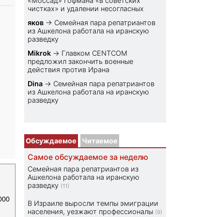
«Моссад» Гофмана «в советских
чистках» и удалении несогласных
яков
→
Семейная пара репатриантов
из Ашкелона работала на иранскую
разведку
Mikrok
→
Главком CENTCOM
предложил закончить военные
действия против Ирана
Dina
→
Семейная пара репатриантов
из Ашкелона работала на иранскую
разведку
Обсуждаемое
Читаемое
Самое обсуждаемое за неделю
Семейная пара репатриантов из
Ашкелона работала на иранскую
разведку
(11)
000
В Израиле выросли темпы эмиграции
населения, уезжают профессионалы
(9)