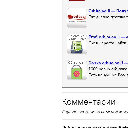
Orbita.co.il — Поп
Ежедневно десятки т
Profi.orbita.co.il
Очень просто найти 
Doska.orbita.co.il
1000 новых объявлен
Есть ненужные Вам 
Комментарии:
Еще нет ни одного комментари
Добро пожаловать в Наше Кафе