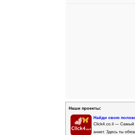
Наши проекты:
Найди свою полови
Click4.co.il — Самы
анкет. Здесь ты обя