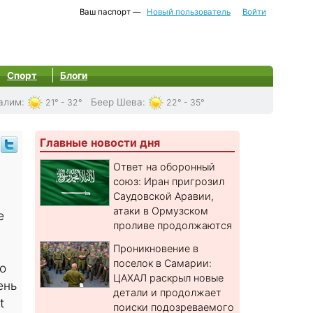
Ваш паспорт —
Новый пользователь
Войти
Спорт
Блоги
алим
:
Беер Шева
:
21° - 32°
22° - 35°
Главные новости дня
Ответ на оборонный
союз: Иран пригрозил
Саудовской Аравии,
атаки в Ормузском
е
проливе продолжаются
Проникновение в
поселок в Самарии:
о
ЦАХАЛ раскрыл новые
ень
детали и продолжает
t
поиски подозреваемого