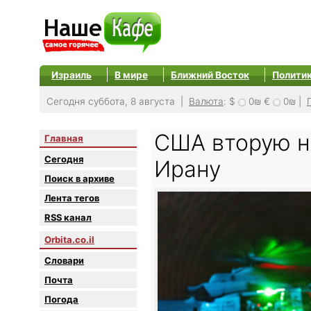
Израиль
В мире
Ближний Восток
Полити
Сегодня суббота, 8 августа |
Валюта
:
$
0₪
€
0₪
|
США вторую н
Главная
Сегодня
Ирану
Поиск в архиве
Лента тегов
RSS канал
Orbita.co.il
Словари
Почта
Погода