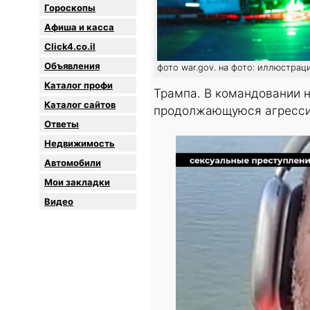
Гороскопы
Афиша и касса
Click4.co.il
Объявления
фото war.gov. на фото: иллюстрац
Каталог профи
Трампа. В командовании 
Каталог сайтов
продолжающуюся агресси
Oтветы
Недвижимость
Автомобили
Мои закладки
Видео