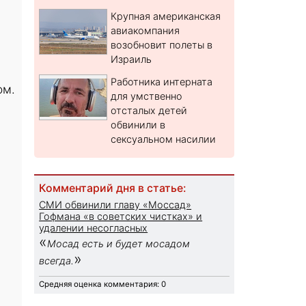
Крупная американская
авиакомпания
возобновит полеты в
Израиль
Работника интерната
ом.
для умственно
отсталых детей
обвинили в
сексуальном насилии
Комментарий дня в статье:
СМИ обвинили главу «Моссад»
Гофмана «в советских чистках» и
удалении несогласных
«
Мосад есть и будет мосадом
»
всегда.
Средняя оценка комментария: 0