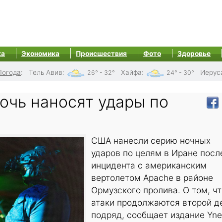
ка
Экономика
Происшествия
Фото
Здоровье
Погода
:
Тель Авив
:
Хайфа
:
Иерус
26° - 32°
24° - 30°
очь наносят удары по
США нанесли серию ночных
ударов по целям в Иране посл
инцидента с американским
вертолетом Apache в районе
Ормузского пролива. О том, чт
атаки продолжаются второй д
подряд, сообщает издание Yne