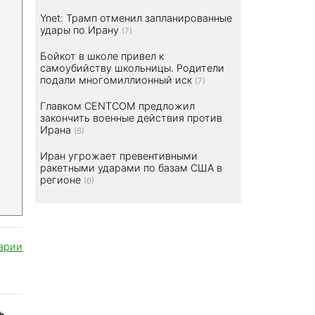
Ynet: Трамп отменил запланированные
удары по Ирану
(7)
Бойкот в школе привел к
самоубийству школьницы. Родители
подали многомиллионный иск
(7)
Главком CENTCOM предложил
закончить военные действия против
Ирана
(6)
Иран угрожает превентивными
ракетными ударами по базам США в
регионе
(6)
арии
ь