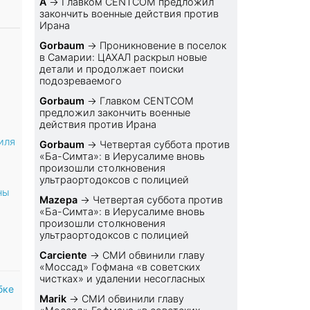
A
→
Главком CENTCOM предложил
закончить военные действия против
Ирана
Gorbaum
→
Проникновение в поселок
в Самарии: ЦАХАЛ раскрыл новые
детали и продолжает поиски
подозреваемого
Gorbaum
→
Главком CENTCOM
предложил закончить военные
действия против Ирана
иля
Gorbaum
→
Четвертая суббота против
«Ба-Симта»: в Иерусалиме вновь
произошли столкновения
ультраортодоксов с полицией
ны
Mazepa
→
Четвертая суббота против
«Ба-Симта»: в Иерусалиме вновь
произошли столкновения
ультраортодоксов с полицией
Carciente
→
СМИ обвинили главу
«Моссад» Гофмана «в советских
чистках» и удалении несогласных
бке
Marik
→
СМИ обвинили главу