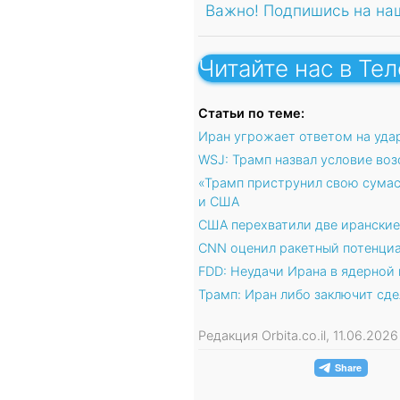
Важно! Подпишись на на
Читайте нас в Те
Статьи по теме:
Иран угрожает ответом на уд
WSJ: Трамп назвал условие во
«Трамп приструнил свою сума
и США
США перехватили две иранские
CNN оценил ракетный потенциа
FDD: Неудачи Ирана в ядерной
Трамп: Иран либо заключит сде
Редакция Orbita.co.il, 11.06.202