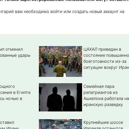
нтарий вам необходимо войти или создать новый аккаунт на
:
амп отменил
ЦАХАЛ приведен в
ованные удары
состояние повышенн
боеготовности из-за
ситуации вокруг Ира
мощного
Семейная пара
сения в Египте
репатриантов из
сь ночью в
Ашкелона работала на
иранскую разведку
ставил
Крупнейшие шоссе
ум Ирану
Израиля останутся