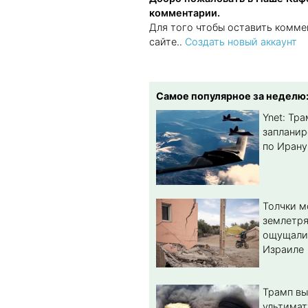
комментарии.
Для того чтобы оставить комме
сайте..
Создать новый аккаунт
Самое популярное за неделю
Ynet: Тр
запланир
по Ирану
Толчки 
землетря
ощущали
Израиле
Трамп вы
ультимат