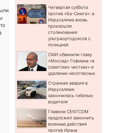
Четвертая суббота
ыли
против «Ба-Симта»: в
ы
Иерусалиме вновь
по
произошли
а
столкновения
ультраортодоксов с
полицией
СМИ обвинили главу
«Моссад» Гофмана «в
советских чистках» и
удалении несогласных
Странная авария в
Иерусалиме
закончилась гибелью
водителя
Главком CENTCOM
предложил закончить
военные действия
против Ирана