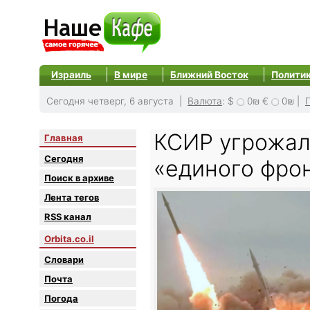
Израиль
В мире
Ближний Восток
Полити
Сегодня четверг, 6 августа |
Валюта
:
$
0₪
€
0₪
|
КСИР угрожал
Главная
Сегодня
«единого фро
Поиск в архиве
Лента тегов
RSS канал
Orbita.co.il
Словари
Почта
Погода