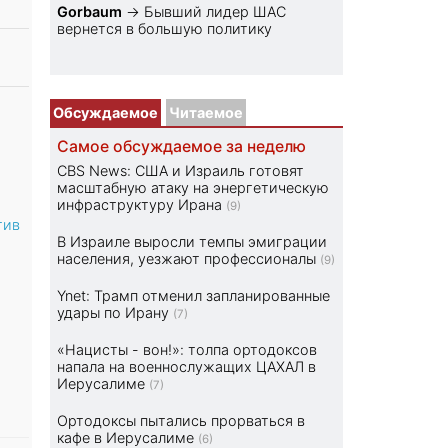
Gorbaum
→
Бывший лидер ШАС
вернется в большую политику
Обсуждаемое
Читаемое
Самое обсуждаемое за неделю
CBS News: США и Израиль готовят
масштабную атаку на энергетическую
инфраструктуру Ирана
(9)
тив
В Израиле выросли темпы эмиграции
населения, уезжают профессионалы
(9)
Ynet: Трамп отменил запланированные
удары по Ирану
(7)
«Нацисты - вон!»: толпа ортодоксов
напала на военнослужащих ЦАХАЛ в
Иерусалиме
(7)
Ортодоксы пытались прорваться в
кафе в Иерусалиме
(6)