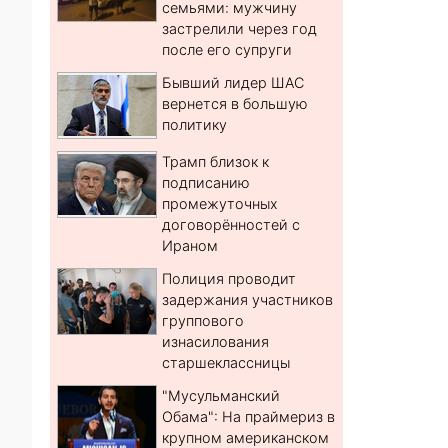
семьями: мужчину
застрелили через год
после его супруги
Бывший лидер ШАС
вернется в большую
политику
Трамп близок к
подписанию
промежуточных
договорённостей с
Ираном
Полиция проводит
задержания участников
группового
изнасилования
старшеклассницы
"Мусульманский
Обама": На праймериз в
крупном американском