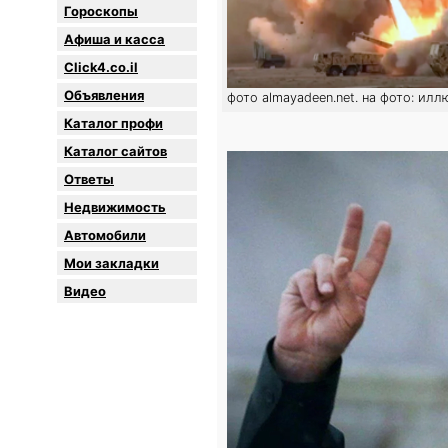
Гороскопы
Афиша и касса
Click4.co.il
Объявления
фото almayadeen.net. на фото: ил
Каталог профи
Каталог сайтов
Oтветы
Недвижимость
Автомобили
Мои закладки
Видео