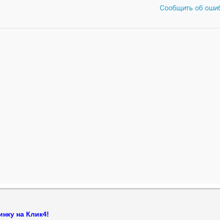
Сообщить об оши
нку на Клик4!