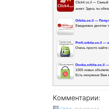
Click4.co.il — Самы
анкет. Здесь ты обя
Orbita.co.il — Поп
Ежедневно десятки т
Profi.orbita.co.il
Очень просто найти 
Doska.orbita.co.il
1000 новых объявлен
Есть ненужные Вам 
Комментарии:
Cactus
09.06.2026 11:13
#