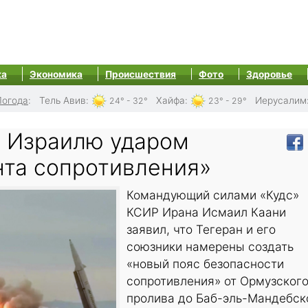
ка
Экономика
Происшествия
Фото
Здоровье
Погода
:
Тель Авив
:
Хайфа
:
Иерусалим
24° - 32°
23° - 29°
 Израилю ударом
нта сопротивления»
Командующий силами «Кудс»
КСИР Ирана Исмаил Каани
заявил, что Тегеран и его
союзники намерены создать
«новый пояс безопасности
сопротивления» от Ормузског
пролива до Баб-эль-Мандебск