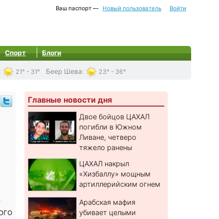
Ваш паспорт —
Новый пользователь
Войти
Спорт
Блоги
:
Беер Шева
:
21° - 31°
23° - 36°
Главные новости дня
Двое бойцов ЦАХАЛ
погибли в Южном
Ливане, четверо
тяжело ранены
ЦАХАЛ накрыл
«Хизбаллу» мощным
артиллерийским огнем
о
Арабская мафия
ого
убивает целыми