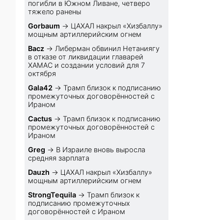
погибли в Южном Ливане, четверо
тяжело ранены
Gorbaum
→
ЦАХАЛ накрыл «Хизбаллу»
мощным артиллерийским огнем
Bacz
→
Либерман обвинил Нетаниягу
в отказе от ликвидации главарей
ХАМАС и создании условий для 7
октября
Gala42
→
Трамп близок к подписанию
промежуточных договорённостей с
Ираном
Cactus
→
Трамп близок к подписанию
промежуточных договорённостей с
Ираном
Greg
→
В Израиле вновь выросла
средняя зарплата
Dauzh
→
ЦАХАЛ накрыл «Хизбаллу»
мощным артиллерийским огнем
StrongTequila
→
Трамп близок к
подписанию промежуточных
договорённостей с Ираном