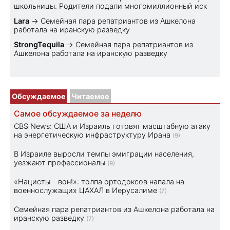
школьницы. Родители подали многомиллионный иск
Lara
→
Семейная пара репатриантов из Ашкелона
работала на иранскую разведку
StrongTequila
→
Семейная пара репатриантов из
Ашкелона работала на иранскую разведку
Обсуждаемое
Читаемое
Самое обсуждаемое за неделю
CBS News: США и Израиль готовят масштабную атаку
на энергетическую инфраструктуру Ирана
(9)
В Израиле выросли темпы эмиграции населения,
уезжают профессионалы
(9)
«Нацисты - вон!»: толпа ортодоксов напала на
военнослужащих ЦАХАЛ в Иерусалиме
(7)
Семейная пара репатриантов из Ашкелона работала на
иранскую разведку
(7)