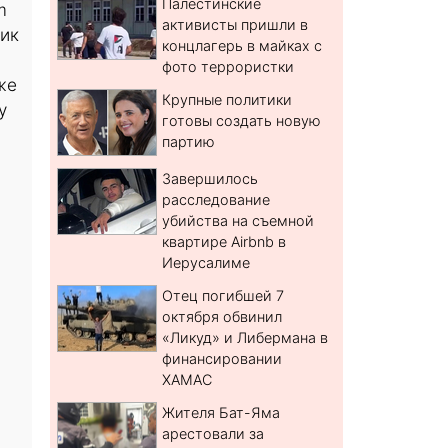
Палестинские
m
активисты пришли в
ник
концлагерь в майках с
фото террористки
же
Крупные политики
у
готовы создать новую
партию
Завершилось
расследование
убийства на съемной
квартире Airbnb в
Иерусалиме
Отец погибшей 7
октября обвинил
«Ликуд» и Либермана в
финансировании
ХАМАС
Жителя Бат-Яма
арестовали за