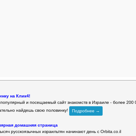
нку на Клик4!
й популярный и посещаемый сайт знакомств в Израиле - более 200 
зательно найдешь свою половинку!
Подробнее →
улярная домашняя страница
ысяч русскоязычных израильтян начинают день с Orbita.co.il