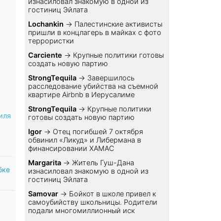
изнасиловал знакомую в одной из
гостиниц Эйлата
Lochankin
→
Палестинские активисты
пришли в концлагерь в майках с фото
террористки
Carciente
→
Крупные политики готовы
создать новую партию
StrongTequila
→
Завершилось
расследование убийства на съемной
квартире Airbnb в Иерусалиме
StrongTequila
→
Крупные политики
иля
готовы создать новую партию
Igor
→
Отец погибшей 7 октября
обвинил «Ликуд» и Либермана в
финансировании ХАМАС
Margarita
→
Житель Гуш-Дана
бке
изнасиловал знакомую в одной из
гостиниц Эйлата
Samovar
→
Бойкот в школе привел к
самоубийству школьницы. Родители
подали многомиллионный иск