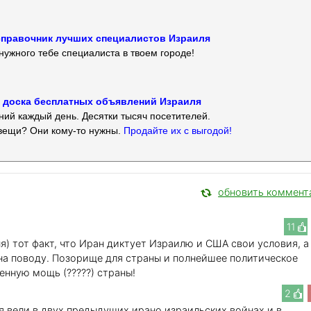
 — справочник лучших специалистов Израиля
нужного тебе специалиста в твоем городе!
 — доска бесплатных объявлений Израиля
ий каждый день. Десятки тысяч посетителей.
вещи? Они кому-то нужны.
Продайте их с выгодой!
обновить коммент
11
я) тот факт, что Иран диктует Израилю и США свои условия, а
 на поводу. Позорище для страны и полнейшее политическое
енную мощь (?????) страны!
2
я вели в двух предыдущих ирано израильских войнах и в