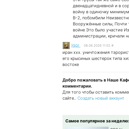
двенадцатидневной и в сор
войну в одиночку минимум 
В-2, побомбили Неизвестно
Вооружённые силы, Почти 
войне Это было участие Из
администрации, кричали н
Igor
08.06.2026 11:02
#
иран xxx. уничтожения тэрорис
его крысиных шестерок типа хи
востоке
Добро пожаловать в Наше Кафе
комментарии.
Для того чтобы оставить комме
сайте..
Создать новый аккаунт
Самое популярное за неделю