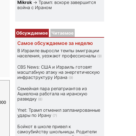
Mikrok
→
Трамп: вскоре завершится
война с Ираном
Обсуждаемое
Читаемое
Самое обсуждаемое за неделю
В Израиле выросли темпы эмиграции
населения, уезжают профессионалы
(9)
CBS News: США и Израиль готовят
масштабную атаку на энергетическую
инфраструктуру Ирана
(9)
Семейная пара репатриантов из
Ашкелона работала на иранскую
разведку
(8)
000
Ynet: Трамп отменил запланированные
удары по Ирану
(7)
Бойкот в школе привел к
самоубийству школьницы. Родители