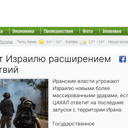
ка
Экономика
Происшествия
Фото
Здоровье
Погода
:
Тель Авив
:
Хайфа
:
Иерусали
24° - 32°
23° - 29°
т Израилю расширением
твий
Иранские власти угрожают
Израилю новыми более
массированными ударами, ес
ЦАХАЛ ответит на последние
запуски с территории Ирана.
Государственное