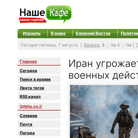
Израиль
В мире
Ближний Восток
Полити
Сегодня пятница, 7 августа |
Валюта
:
$
0₪
€
0₪
|
Иран угрожае
Главная
Сегодня
военных дейс
Поиск в архиве
Лента тегов
RSS канал
Orbita.co.il
Словари
Почта
Погода