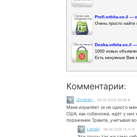
Profi.orbita.co.il
Очень просто найти 
Doska.orbita.co.il
1000 новых объявлен
Есть ненужные Вам 
Комментарии:
Jonatan
08.06.2026 09:08
#
Меня изумляет (и не одного мен
США, как собачонка, идёт у них
поражение Трампа, учитывая во
Lanski
08.06.2026 15:11
#
Эти трусы так же само себ