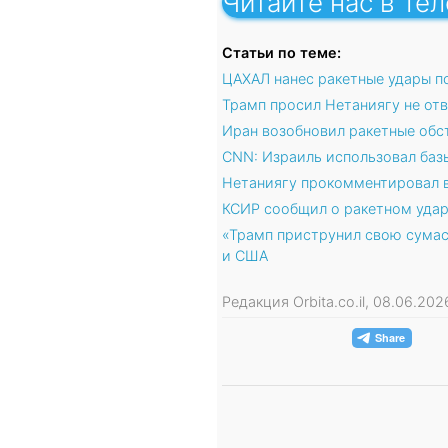
Читайте нас в Те
Статьи по теме:
ЦАХАЛ нанес ракетные удары по
Трамп просил Нетаниягу не отв
Иран возобновил ракетные обс
CNN: Израиль использовал баз
Нетаниягу прокомментировал 
КСИР сообщил о ракетном удар
«Трамп приструнил свою сума
и США
Редакция Orbita.co.il, 08.06.20