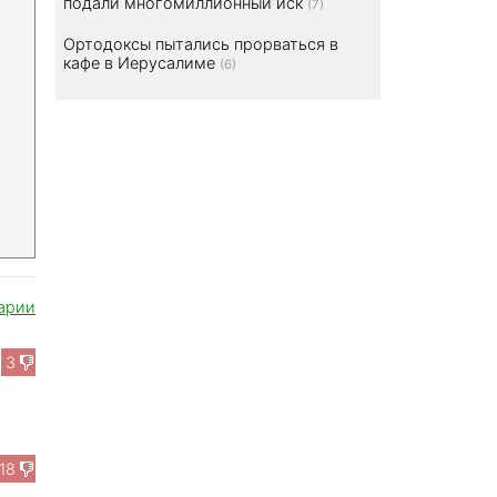
подали многомиллионный иск
(7)
Ортодоксы пытались прорваться в
кафе в Иерусалиме
(6)
арии
3
18