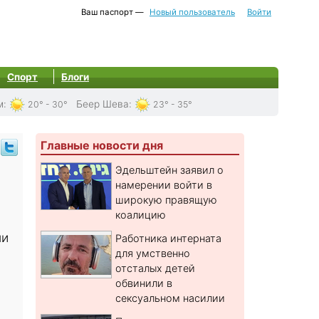
Ваш паспорт —
Новый пользователь
Войти
Спорт
Блоги
м
:
Беер Шева
:
20° - 30°
23° - 35°
Главные новости дня
Эдельштейн заявил о
намерении войти в
широкую правящую
коалицию
ли
Работника интерната
для умственно
отсталых детей
обвинили в
сексуальном насилии