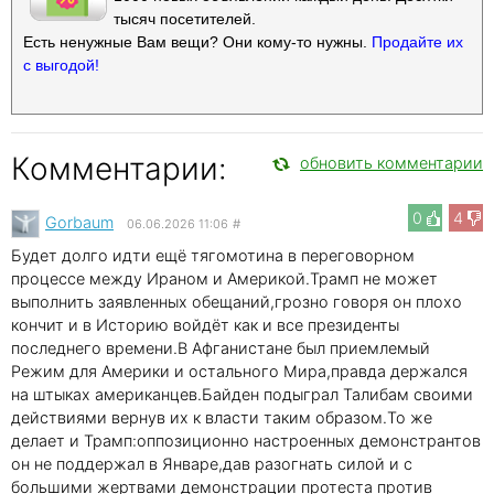
тысяч посетителей.
Есть ненужные Вам вещи? Они кому-то нужны.
Продайте их
с выгодой!
Комментарии:
обновить комментарии
0
4
Gorbaum
06.06.2026 11:06
#
Будет долго идти ещё тягомотина в переговорном
процессе между Ираном и Америкой.Трамп не может
выполнить заявленных обещаний,грозно говоря он плохо
кончит и в Историю войдёт как и все президенты
последнего времени.В Афганистане был приемлемый
Режим для Америки и остального Мира,правда держался
на штыках американцев.Байден подыграл Талибам своими
действиями вернув их к власти таким образом.То же
делает и Трамп:оппозиционно настроенных демонстрантов
он не поддержал в Январе,дав разогнать силой и с
большими жертвами демонстрации протеста против