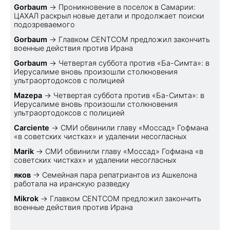
Gorbaum
→
Проникновение в поселок в Самарии:
ЦАХАЛ раскрыл новые детали и продолжает поиски
подозреваемого
Gorbaum
→
Главком CENTCOM предложил закончить
военные действия против Ирана
Gorbaum
→
Четвертая суббота против «Ба-Симта»: в
Иерусалиме вновь произошли столкновения
ультраортодоксов с полицией
Mazepa
→
Четвертая суббота против «Ба-Симта»: в
Иерусалиме вновь произошли столкновения
ультраортодоксов с полицией
Carciente
→
СМИ обвинили главу «Моссад» Гофмана
«в советских чистках» и удалении несогласных
Marik
→
СМИ обвинили главу «Моссад» Гофмана «в
советских чистках» и удалении несогласных
яков
→
Семейная пара репатриантов из Ашкелона
работала на иранскую разведку
Mikrok
→
Главком CENTCOM предложил закончить
военные действия против Ирана