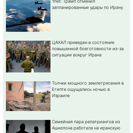
Ynet: Трамп отменил
запланированные удары по Ирану
ЦАХАЛ приведен в состояние
повышенной боеготовности из-за
ситуации вокруг Ирана
Толчки мощного землетрясения в
Египте ощущались ночью в
Израиле
Семейная пара репатриантов из
Ашкелона работала на иранскую