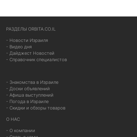
РАЗДЕЛЫ ORBITA.CO.IL
- Новости Израиля
- Видео дня
- Дайджест Новостей
- Справочник специалистов
- Знакомства в Израиле
- Доски объявлений
- Афиша выступлений
- Погода в Израиле
- Скидки и обзоры товаров
О НАС
- О компании
- Связь с нами