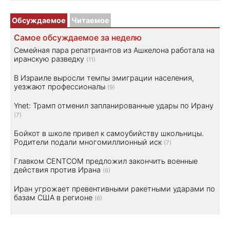
Обсуждаемое
Читаемое
Самое обсуждаемое за неделю
Семейная пара репатриантов из Ашкелона работала на
иранскую разведку
(11)
В Израиле выросли темпы эмиграции населения,
уезжают профессионалы
(9)
Ynet: Трамп отменил запланированные удары по Ирану
(7)
Бойкот в школе привел к самоубийству школьницы.
Родители подали многомиллионный иск
(7)
Главком CENTCOM предложил закончить военные
действия против Ирана
(6)
Иран угрожает превентивными ракетными ударами по
базам США в регионе
(6)