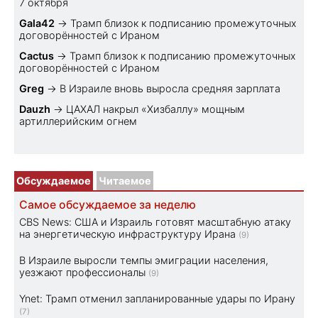
7 октября
Gala42
→
Трамп близок к подписанию промежуточных
договорённостей с Ираном
Cactus
→
Трамп близок к подписанию промежуточных
договорённостей с Ираном
Greg
→
В Израиле вновь выросла средняя зарплата
Dauzh
→
ЦАХАЛ накрыл «Хизбаллу» мощным
артиллерийским огнем
Обсуждаемое
Читаемое
Самое обсуждаемое за неделю
CBS News: США и Израиль готовят масштабную атаку
на энергетическую инфраструктуру Ирана
(9)
В Израиле выросли темпы эмиграции населения,
уезжают профессионалы
(9)
Ynet: Трамп отменил запланированные удары по Ирану
(7)