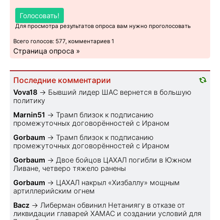
Голосовать!
Для просмотра результатов опроса вам нужно проголосовать
Всего голосов: 577, комментариев 1
Страница опроса »
Последние комментарии
Vova18
→
Бывший лидер ШАС вернется в большую
политику
Marnin51
→
Трамп близок к подписанию
промежуточных договорённостей с Ираном
Gorbaum
→
Трамп близок к подписанию
промежуточных договорённостей с Ираном
Gorbaum
→
Двое бойцов ЦАХАЛ погибли в Южном
Ливане, четверо тяжело ранены
Gorbaum
→
ЦАХАЛ накрыл «Хизбаллу» мощным
артиллерийским огнем
Bacz
→
Либерман обвинил Нетаниягу в отказе от
ликвидации главарей ХАМАС и создании условий для