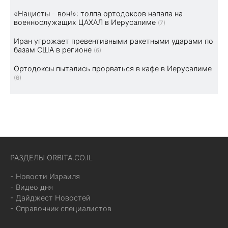
«Нацисты - вон!»: толпа ортодоксов напала на
военнослужащих ЦАХАЛ в Иерусалиме
(7)
Иран угрожает превентивными ракетными ударами по
базам США в регионе
(6)
Ортодоксы пытались прорваться в кафе в Иерусалиме
(6)
РАЗДЕЛЫ ORBITA.CO.IL
- Новости Израиля
- Видео дня
- Дайджест Новостей
- Справочник специалистов