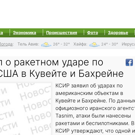
ка
Экономика
Происшествия
Фото
Здоровье
Погода
:
Тель Авив
:
Хайфа
:
Иерус
26° - 32°
24° - 30°
 о ракетном ударе по
США в Кувейте и Бахрейне
КСИР заявил об ударах по
американским объектам в
Кувейте и Бахрейне. По данны
официозного иранского агентс
Tasnim, атаки были нанесены
ракетами и беспилотниками. В
КСИР утверждают, что одной и