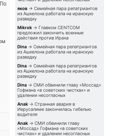
 По
яков
→
Семейная пара репатриантов
из Ашкелона работала на иранскую
разведку
Mikrok
→
Главком CENTCOM
предложил закончить военные
действия против Ирана
ом
Dina
→
Семейная пара репатриантов
из Ашкелона работала на иранскую
разведку
Dina
→
Семейная пара репатриантов
из Ашкелона работала на иранскую
разведку
Dina
→
СМИ обвинили главу «Моссад»
Гофмана «в советских чистках» и
удалении несогласных
Anak
→
Странная авария в
Иерусалиме закончилась гибелью
водителя
Anak
→
СМИ обвинили главу
«Моссад» Гофмана «в советских
чистках» и удалении несогласных