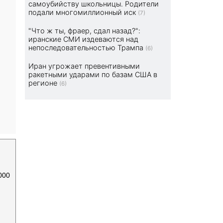
самоубийству школьницы. Родители
подали многомиллионный иск
(7)
"Что ж ты, фраер, сдал назад?":
иранские СМИ издеваются над
непоследовательностью Трампа
(6)
Иран угрожает превентивными
ракетными ударами по базам США в
регионе
(6)
000