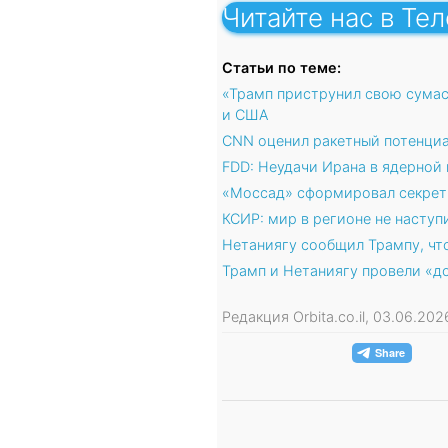
Читайте нас в Те
Статьи по теме:
«Трамп приструнил свою сума
и США
CNN оценил ракетный потенциа
FDD: Неудачи Ирана в ядерной
«Моссад» сформировал секрет
КСИР: мир в регионе не наступ
Нетаниягу сообщил Трампу, чт
Трамп и Нетаниягу провели «д
Редакция Orbita.co.il, 03.06.20