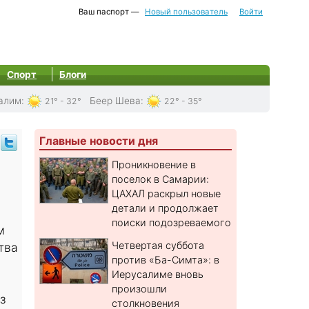
Ваш паспорт —
Новый пользователь
Войти
Спорт
Блоги
алим
:
Беер Шева
:
21° - 32°
22° - 35°
Главные новости дня
Проникновение в
поселок в Самарии:
ЦАХАЛ раскрыл новые
детали и продолжает
поиски подозреваемого
м
Четвертая суббота
тва
против «Ба-Симта»: в
Иерусалиме вновь
произошли
з
столкновения