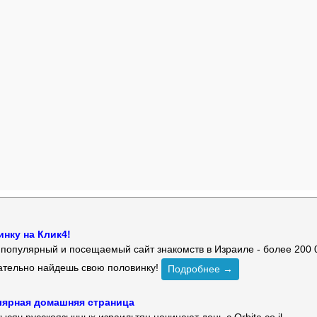
нку на Клик4!
й популярный и посещаемый сайт знакомств в Израиле - более 200 
зательно найдешь свою половинку!
Подробнее →
улярная домашняя страница