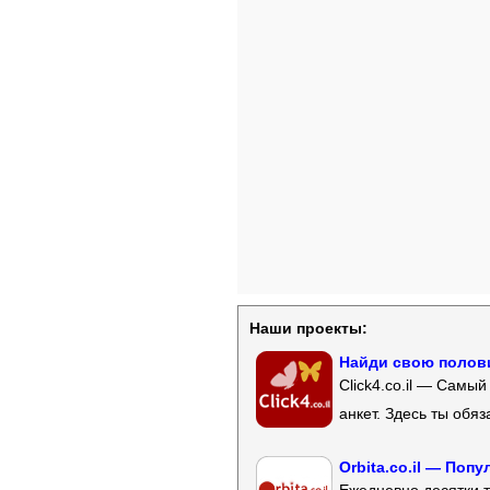
Наши проекты:
Найди свою полови
Click4.co.il — Самы
анкет. Здесь ты обя
Orbita.co.il — Поп