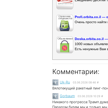
Ежедневно десятки т
Profi.orbita.co.il
Очень просто найти 
Doska.orbita.co.il
1000 новых объявлен
Есть ненужные Вам 
Комментарии:
Uk-Ru
03.06.2026 08:46
#
Вялотекущий ракетный пинг-по
Gorbaum
03.06.2026 10:29
#
Никакого прогресса:Трамп дума
Парадом будем мы и только мы.