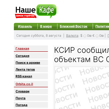
Израиль
В мире
Ближний Восток
Полити
Сегодня суббота, 8 августа |
Валюта
:
$
0₪
€
0₪
|
КСИР сообщил
Главная
Сегодня
объектам ВС 
Поиск в архиве
Лента тегов
RSS канал
Orbita.co.il
Словари
Почта
Погода