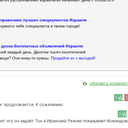
ысяч русскоязычных израильтян начинают день с Orbita.co.il
 — справочник лучших специалистов Израиля
нужного тебе специалиста в твоем городе!
 — доска бесплатных объявлений Израиля
ий каждый день. Десятки тысяч посетителей.
вещи? Они кому-то нужны.
Продайте их с выгодой!
обновить коммент
1
1
нг продолжается. К сожалению.
2
ет что он задаёт Тон а Иранский Режим показывает:Командов