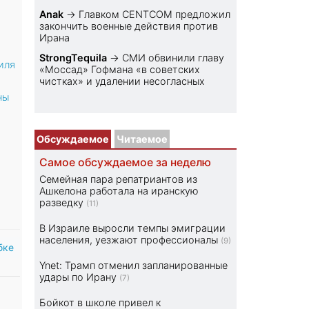
Anak
→
Главком CENTCOM предложил
закончить военные действия против
Ирана
StrongTequila
→
СМИ обвинили главу
иля
«Моссад» Гофмана «в советских
чистках» и удалении несогласных
ны
Обсуждаемое
Читаемое
Самое обсуждаемое за неделю
Семейная пара репатриантов из
Ашкелона работала на иранскую
разведку
(11)
В Израиле выросли темпы эмиграции
населения, уезжают профессионалы
(9)
бке
Ynet: Трамп отменил запланированные
удары по Ирану
(7)
Бойкот в школе привел к