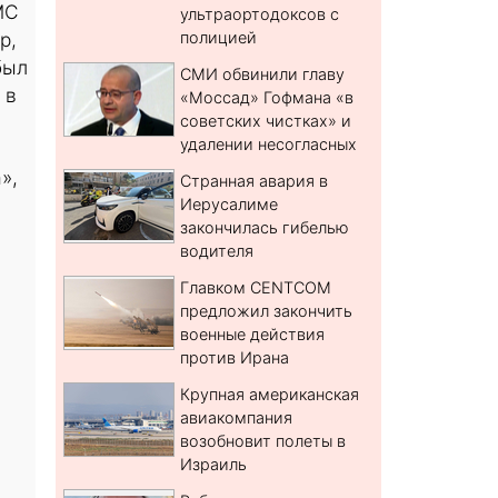
МС
ультраортодоксов с
р,
полицией
был
СМИ обвинили главу
 в
«Моссад» Гофмана «в
советских чистках» и
удалении несогласных
»,
Странная авария в
Иерусалиме
закончилась гибелью
водителя
Главком CENTCOM
предложил закончить
военные действия
против Ирана
Крупная американская
авиакомпания
возобновит полеты в
Израиль