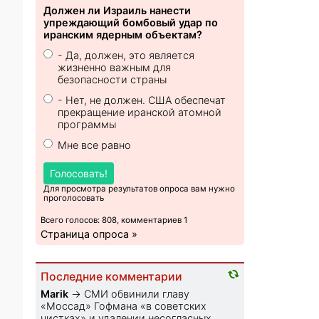
Должен ли Израиль нанести
упреждающий бомбовый удар по
иранским ядерным объектам?
- Да, должен, это является
жизненно важным для
безопасности страны
- Нет, не должен. США обеспечат
прекращение иранской атомной
программы
Мне все равно
Голосовать!
Для просмотра результатов опроса вам нужно
проголосовать
Всего голосов: 808, комментариев 1
Страница опроса »
Последние комментарии
Marik
→
СМИ обвинили главу
«Моссад» Гофмана «в советских
чистках» и удалении несогласных