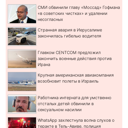
СМИ обвинили главу «Моссад» Гофмана
«в советских чистках» и удалении
несогласных
Странная авария в Иерусалиме
закончилась гибелью водителя
Главком CENTCOM предложил
закончить военные действия против
Ирана
Крупная американская авиакомпания
возобновит полеты в Израиль
Работника интерната для умственно
отсталых детей обвинили в
сексуальном насилии
WhatsApp захлестнула волна слухов о
теракте в Тель-Авиве, полиция