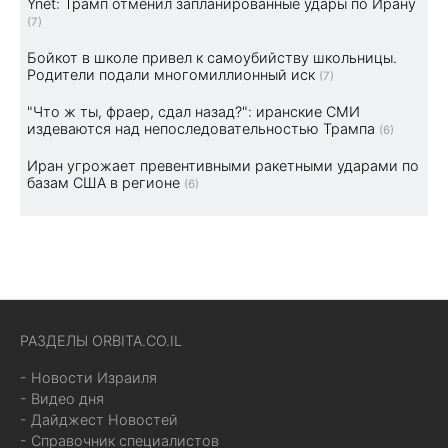
Ynet: Трамп отменил запланированные удары по Ирану
(7)
Бойкот в школе привел к самоубийству школьницы.
Родители подали многомиллионный иск
(7)
"Что ж ты, фраер, сдал назад?": иранские СМИ
издеваются над непоследовательностью Трампа
(6)
Иран угрожает превентивными ракетными ударами по
базам США в регионе
(6)
РАЗДЕЛЫ ORBITA.CO.IL
- Новости Израиля
- Видео дня
- Дайджест Новостей
- Справочник специалистов