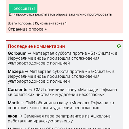
Голосовать!
Для просмотра результатов опроса вам нужно проголосовать
Всего голосов: 815, комментариев 1
Страница опроса »
Последние комментарии
Gorbaum
→
Четвертая суббота против «Ба-Симта»: в
Иерусалиме вновь произошли столкновения
ультраортодоксов с полицией
Mazepa
→
Четвертая суббота против «Ба-Симта»: в
Иерусалиме вновь произошли столкновения
ультраортодоксов с полицией
Carciente
→
СМИ обвинили главу «Моссад» Гофмана
«в советских чистках» и удалении несогласных
Marik
→
СМИ обвинили главу «Моссад» Гофмана «в
советских чистках» и удалении несогласных
яков
→
Семейная пара репатриантов из Ашкелона
работала на иранскую разведку