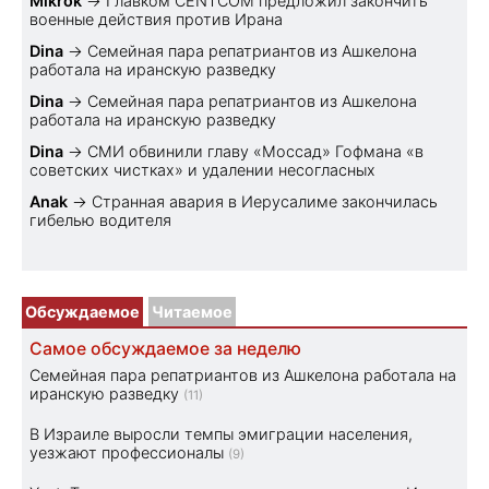
Mikrok
→
Главком CENTCOM предложил закончить
военные действия против Ирана
Dina
→
Семейная пара репатриантов из Ашкелона
работала на иранскую разведку
Dina
→
Семейная пара репатриантов из Ашкелона
работала на иранскую разведку
Dina
→
СМИ обвинили главу «Моссад» Гофмана «в
советских чистках» и удалении несогласных
Anak
→
Странная авария в Иерусалиме закончилась
гибелью водителя
Обсуждаемое
Читаемое
Самое обсуждаемое за неделю
Семейная пара репатриантов из Ашкелона работала на
иранскую разведку
(11)
В Израиле выросли темпы эмиграции населения,
уезжают профессионалы
(9)