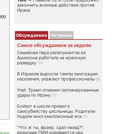
закончить военные действия против
Ирана
000
Обсуждаемое
Читаемое
Самое обсуждаемое за неделю
Семейная пара репатриантов из
Ашкелона работала на иранскую
разведку
(11)
В Израиле выросли темпы эмиграции
населения, уезжают профессионалы
(9)
Ynet: Трамп отменил запланированные
удары по Ирану
(7)
Бойкот в школе привел к
самоубийству школьницы. Родители
подали многомиллионный иск
(7)
"Что ж ты, фраер, сдал назад?":
иранские СМИ издеваются над
арии