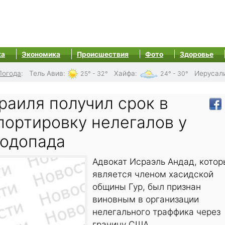
ка
Экономика
Происшествия
Фото
Здоровье
Погода
:
Тель Авив
:
Хайфа
:
Иерусал
25° - 32°
24° - 30°
раиля получил срок в
портировку нелегалов у
водопада
Адвокат Исраэль Андад, кото
является членом хасидской
общины Гур, был признан
виновным в организации
нелегального траффика через
границу США.