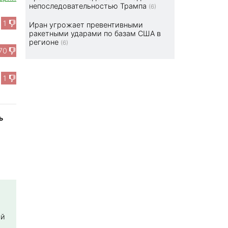
непоследовательностью Трампа
(6)
1
Иран угрожает превентивными
ракетными ударами по базам США в
регионе
(6)
70
1
ь
ой