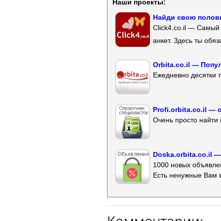
Наши проекты:
Найди свою полови
Click4.co.il — Самы
анкет. Здесь ты обя
Orbita.co.il — Поп
Ежедневно десятки т
Profi.orbita.co.il
Очень просто найти 
Doska.orbita.co.il
1000 новых объявлен
Есть ненужные Вам 