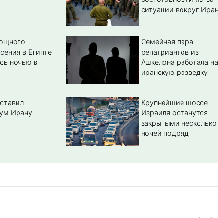
ситуации вокруг Ира
мощного
Семейная пара
сения в Египте
репатриантов из
сь ночью в
Ашкелона работала на
иранскую разведку
ставил
Крупнейшие шоссе
ум Ирану
Израиля останутся
закрытыми несколько
ночей подряд