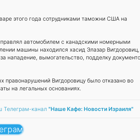
нваре этого года сотрудниками таможни США на
управлял автомобилем с канадскими номерными
елении машины находился хасид Элазар Вигдоровиц,
за нападение, вымогательство, подделку документо
х правонарушений Вигдоровицу было отказано во
аты на легальных основаниях.
ш Телеграм-канал
"Наше Кафе: Новости Израиля"
леграм