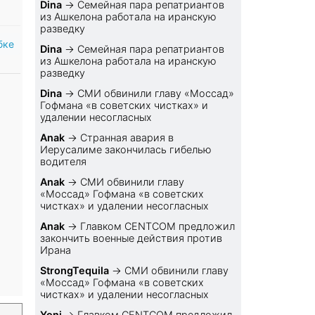
Dina
→
Семейная пара репатриантов
из Ашкелона работала на иранскую
разведку
бке
Dina
→
Семейная пара репатриантов
из Ашкелона работала на иранскую
разведку
Dina
→
СМИ обвинили главу «Моссад»
Гофмана «в советских чистках» и
удалении несогласных
Anak
→
Странная авария в
Иерусалиме закончилась гибелью
водителя
Anak
→
СМИ обвинили главу
«Моссад» Гофмана «в советских
чистках» и удалении несогласных
Anak
→
Главком CENTCOM предложил
закончить военные действия против
Ирана
StrongTequila
→
СМИ обвинили главу
«Моссад» Гофмана «в советских
чистках» и удалении несогласных
Yoni
→
Главком CENTCOM предложил