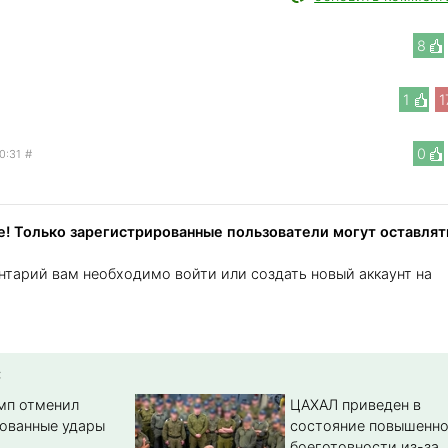
8
1
1
0
0:31
#
! Только зарегистрированные пользователи могут оставлят
нтарий вам необходимо войти или создать новый аккаунт на
:
амп отменил
ЦАХАЛ приведен в
ованные удары
состояние повышенн
боеготовности из-за