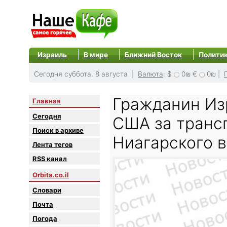
Израиль
В мире
Ближний Восток
Полити
Сегодня суббота, 8 августа |
Валюта
:
$
0₪
€
0₪
|
Гражданин Из
Главная
Сегодня
США за транс
Поиск в архиве
Ниагарского 
Лента тегов
RSS канал
Orbita.co.il
Словари
Почта
Погода