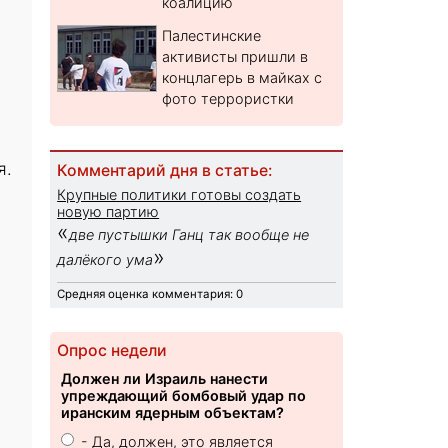
коалицию
Палестинские
активисты пришли в
концлагерь в майках с
фото террористки
я.
Комментарий дня в статье:
Крупные политики готовы создать
новую партию
«
две пустышки Ганц так вообще не
»
далёкого ума
Средняя оценка комментария: 0
Опрос недели
Должен ли Израиль нанести
упреждающий бомбовый удар по
иранским ядерным объектам?
- Да, должен, это является