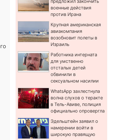
предложил закончить
военные действия
против Ирана
Крупная американская
авиакомпания
возобновит полеты в
Израиль
ого
Работника интерната
для умственно
отсталых детей
обвинили в
сексуальном насилии
WhatsApp захлестнула
волна слухов о теракте
в Тель-Авиве, полиция
официально опровергла
Эдельштейн заявил о
намерении войти в
широкую правящую