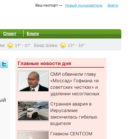
Ваш паспорт —
Новый пользователь
Войти
Спорт
Блоги
им
:
Беер Шева
:
21° - 31°
23° - 35°
Главные новости дня
СМИ обвинили главу
«Моссад» Гофмана «в
советских чистках» и
удалении несогласных
рый
Странная авария в
Иерусалиме
закончилась гибелью
водителя
Главком CENTCOM