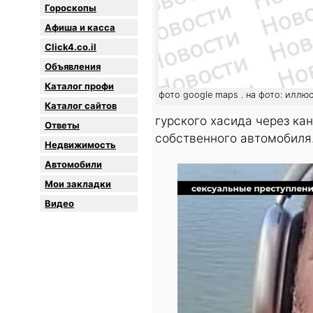
Гороскопы
Афиша и касса
Click4.co.il
Объявления
Каталог профи
фото google maps . на фото: иллю
Каталог сайтов
гурского хасида через ка
Oтветы
собственного автомобиля
Недвижимость
Автомобили
Мои закладки
Видео