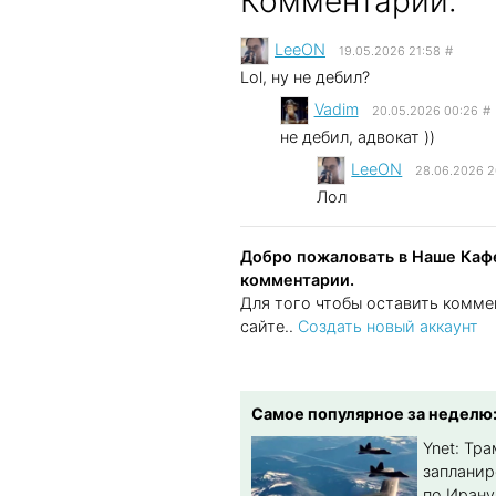
Комментарии:
LeeON
19.05.2026 21:58
#
Lol, ну не дебил?
Vadim
20.05.2026 00:26
#
не дебил, адвокат ))
LeeON
28.06.2026 2
Лол
Добро пожаловать в Наше Кафе
комментарии.
Для того чтобы оставить комме
сайте..
Создать новый аккаунт
Самое популярное за неделю
Ynet: Тр
запланир
по Ирану