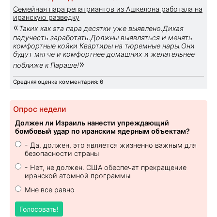
Семейная пара репатриантов из Ашкелона работала на
иранскую разведку
«
Таких как эта пара десятки уже выявлено.Дикая
падучесть заработать.Должны выявляться и менять
комфортные койки Квартиры на тюремные нары.Они
будут мягче и комфортнее домашних и желательнее
»
поближе к Параше!
Средняя оценка комментария: 6
Опрос недели
Должен ли Израиль нанести упреждающий
бомбовый удар по иранским ядерным объектам?
- Да, должен, это является жизненно важным для
безопасности страны
- Нет, не должен. США обеспечат прекращение
иранской атомной программы
Мне все равно
Голосовать!