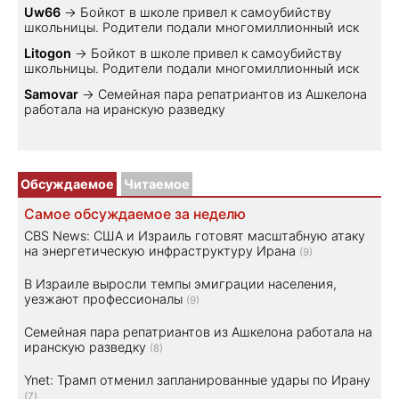
Uw66
→
Бойкот в школе привел к самоубийству
школьницы. Родители подали многомиллионный иск
Litogon
→
Бойкот в школе привел к самоубийству
школьницы. Родители подали многомиллионный иск
Samovar
→
Семейная пара репатриантов из Ашкелона
работала на иранскую разведку
Обсуждаемое
Читаемое
Самое обсуждаемое за неделю
CBS News: США и Израиль готовят масштабную атаку
на энергетическую инфраструктуру Ирана
(9)
В Израиле выросли темпы эмиграции населения,
уезжают профессионалы
(9)
Семейная пара репатриантов из Ашкелона работала на
иранскую разведку
(8)
Ynet: Трамп отменил запланированные удары по Ирану
(7)