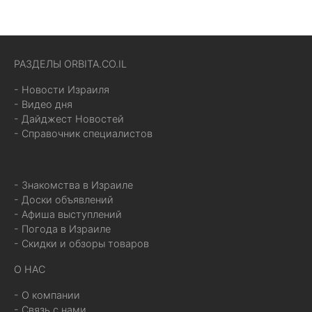
РАЗДЕЛЫ ORBITA.CO.IL
- Новости Израиля
- Видео дня
- Дайджест Новостей
- Справочник специалистов
- Знакомства в Израиле
- Доски объявлений
- Афиша выступлений
- Погода в Израиле
- Скидки и обзоры товаров
О НАС
- О компании
- Связь с нами