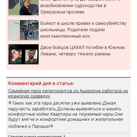
возобновлении судоходства в
Ормузском проливе
Бойкот в школе привел к самоубийству
школьницы. Родители подали
многомиллионный иск
Двое бойцов ЦАХАЛ погибли в Южном
Ливане, четверо тяжело ранены
Комментарий дня в статье:
Семейная пара репатриантов из Ашкелона работала на
иранскую разведку
«
Таких как эта пара десятки уже выявлено.Дикая
падучесть заработать.Должны выявляться и менять
комфортные койки Квартиры на тюремные нары.Они
будут мягче и комфортнее домашних и желательнее
»
поближе к Параше!
Средняя оценка комментария: 3