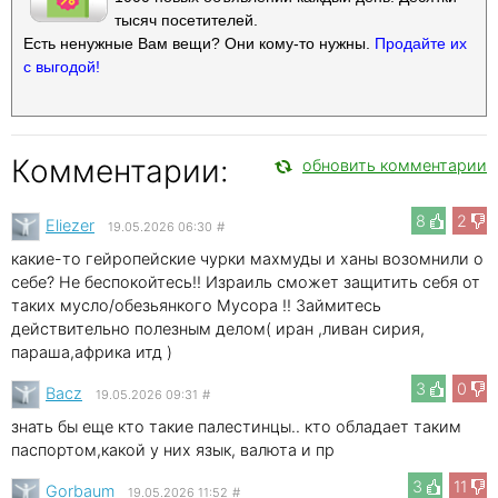
тысяч посетителей.
Есть ненужные Вам вещи? Они кому-то нужны.
Продайте их
с выгодой!
Комментарии:
обновить комментарии
8
2
Eliezer
19.05.2026 06:30
#
какие-то гейропейские чурки махмуды и ханы возомнили о
себе? Не беспокойтесь!! Израиль сможет защитить себя от
таких мусло/обезьянкого Мусора !! Займитесь
действительно полезным делом( иран ,ливан сирия,
параша,африка итд )
3
0
Bacz
19.05.2026 09:31
#
знать бы еще кто такие палестинцы.. кто обладает таким
паспортом,какой у них язык, валюта и пр
3
11
Gorbaum
19.05.2026 11:52
#