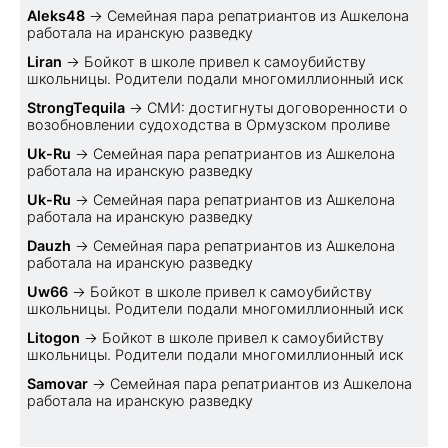
Aleks48
→
Семейная пара репатриантов из Ашкелона
работала на иранскую разведку
Liran
→
Бойкот в школе привел к самоубийству
школьницы. Родители подали многомиллионный иск
StrongTequila
→
СМИ: достигнуты договоренности о
возобновлении судоходства в Ормузском проливе
Uk-Ru
→
Семейная пара репатриантов из Ашкелона
работала на иранскую разведку
Uk-Ru
→
Семейная пара репатриантов из Ашкелона
работала на иранскую разведку
Dauzh
→
Семейная пара репатриантов из Ашкелона
работала на иранскую разведку
Uw66
→
Бойкот в школе привел к самоубийству
школьницы. Родители подали многомиллионный иск
Litogon
→
Бойкот в школе привел к самоубийству
школьницы. Родители подали многомиллионный иск
Samovar
→
Семейная пара репатриантов из Ашкелона
работала на иранскую разведку