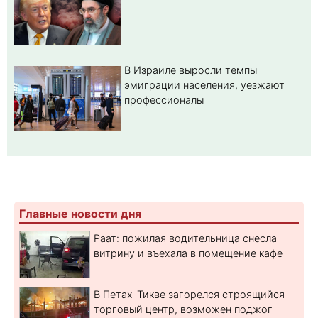
В Израиле выросли темпы
эмиграции населения, уезжают
профессионалы
Главные новости дня
Раат: пожилая водительница снесла
витрину и въехала в помещение кафе
В Петах-Тикве загорелся строящийся
торговый центр, возможен поджог