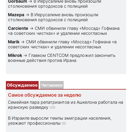
Gorbaum
→
В Иерусалиме вновь произошли
столкновения ортодоксов с полицией
Mazepa
→
В Иерусалиме вновь произошли
столкновения ортодоксов с полицией
Carciente
→
СМИ обвинили главу «Моссад» Гофмана
«в советских чистках» и удалении несогласных
Marik
→
СМИ обвинили главу «Моссад» Гофмана «в
советских чистках» и удалении несогласных
Mikrok
→
Главком CENTCOM предложил закончить
военные действия против Ирана
Обсуждаемое
Читаемое
Самое обсуждаемое за неделю
Семейная пара репатриантов из Ашкелона работала на
иранскую разведку
(10)
В Израиле выросли темпы эмиграции населения,
уезжают профессионалы
(9)