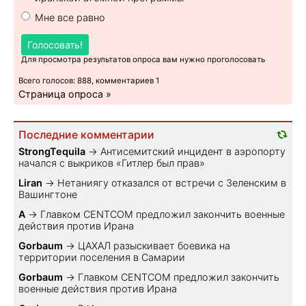
Мне все равно
Голосовать!
Для просмотра результатов опроса вам нужно проголосовать
Всего голосов: 888, комментариев 1
Страница опроса »
Последние комментарии
StrongTequila
→
Антисемитский инцидент в аэропорту
начался с выкриков «Гитлер был прав»
Liran
→
Нетаниягу отказался от встречи с Зеленским в
Вашингтоне
A
→
Главком CENTCOM предложил закончить военные
действия против Ирана
Gorbaum
→
ЦАХАЛ разыскивает боевика на
территории поселения в Самарии
Gorbaum
→
Главком CENTCOM предложил закончить
военные действия против Ирана