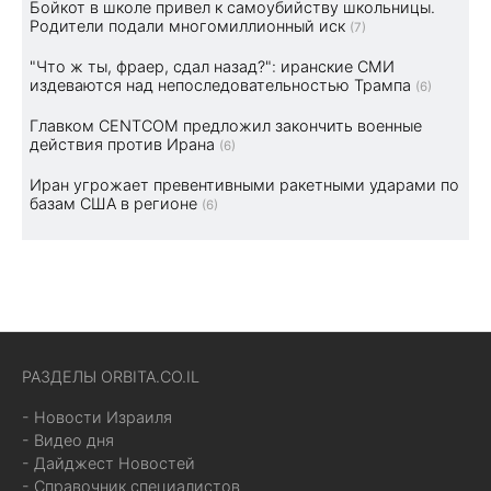
Бойкот в школе привел к самоубийству школьницы.
Родители подали многомиллионный иск
(7)
"Что ж ты, фраер, сдал назад?": иранские СМИ
издеваются над непоследовательностью Трампа
(6)
Главком CENTCOM предложил закончить военные
действия против Ирана
(6)
Иран угрожает превентивными ракетными ударами по
базам США в регионе
(6)
РАЗДЕЛЫ ORBITA.CO.IL
- Новости Израиля
- Видео дня
- Дайджест Новостей
- Справочник специалистов