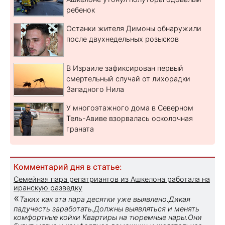
ребенок
Останки жителя Димоны обнаружили
после двухнедельных розысков
В Израиле зафиксирован первый
смертельный случай от лихорадки
Западного Нила
У многоэтажного дома в Северном
Тель-Авиве взорвалась осколочная
граната
Комментарий дня в статье:
Семейная пара репатриантов из Ашкелона работала на
иранскую разведку
«
Таких как эта пара десятки уже выявлено.Дикая
падучесть заработать.Должны выявляться и менять
комфортные койки Квартиры на тюремные нары.Они