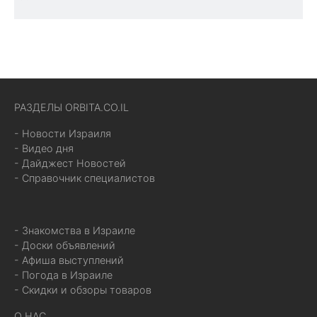
РАЗДЕЛЫ ORBITA.CO.IL
- Новости Израиля
- Видео дня
- Дайджест Новостей
- Справочник специалистов
- Знакомства в Израиле
- Доски объявлений
- Афиша выступлений
- Погода в Израиле
- Скидки и обзоры товаров
О НАС