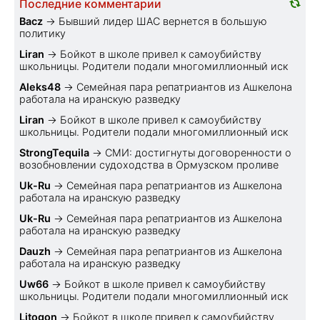
Последние комментарии
Bacz
→
Бывший лидер ШАС вернется в большую
политику
Liran
→
Бойкот в школе привел к самоубийству
школьницы. Родители подали многомиллионный иск
Aleks48
→
Семейная пара репатриантов из Ашкелона
работала на иранскую разведку
Liran
→
Бойкот в школе привел к самоубийству
школьницы. Родители подали многомиллионный иск
StrongTequila
→
СМИ: достигнуты договоренности о
возобновлении судоходства в Ормузском проливе
Uk-Ru
→
Семейная пара репатриантов из Ашкелона
работала на иранскую разведку
Uk-Ru
→
Семейная пара репатриантов из Ашкелона
работала на иранскую разведку
Dauzh
→
Семейная пара репатриантов из Ашкелона
работала на иранскую разведку
Uw66
→
Бойкот в школе привел к самоубийству
школьницы. Родители подали многомиллионный иск
Litogon
→
Бойкот в школе привел к самоубийству