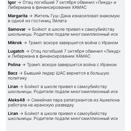
Igor
→
Отец погибшей 7 октября обвинил «Ликуд» и
Либермана в финансировании ХАМАС
Margarita
→
Житель Гуш-Дана изнасиловал знакомую
в одной из гостиниц Эйлата
Samovar
→
Бойкот в школе привел к самоубийству
школьницы. Родители подали многомиллионный иск
Mikrok
→
Трамп: вскоре завершится война с Ираном
Lugatch
→
Отец погибшей 7 октября обвинил «Ликуд»
и Либермана в финансировании ХАМАС
Polina
→
Трамп: вскоре завершится война с Ираном
Bacz
→
Бывший лидер ШАС вернется в большую
политику
Liran
→
Бойкот в школе привел к самоубийству
школьницы. Родители подали многомиллионный иск
Aleks48
→
Семейная пара репатриантов из Ашкелона
работала на иранскую разведку
Liran
→
Бойкот в школе привел к самоубийству
школьницы. Родители подали многомиллионный иск