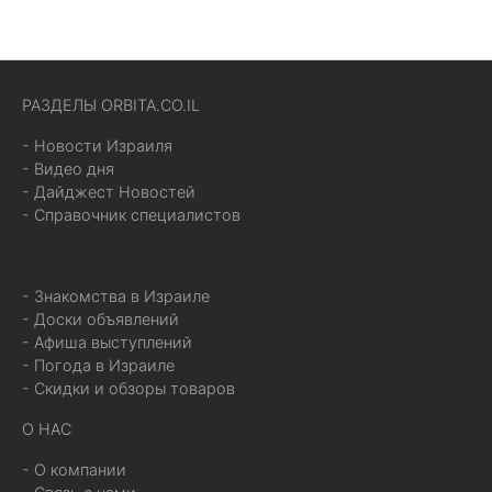
РАЗДЕЛЫ ORBITA.CO.IL
- Новости Израиля
- Видео дня
- Дайджест Новостей
- Справочник специалистов
- Знакомства в Израиле
- Доски объявлений
- Афиша выступлений
- Погода в Израиле
- Скидки и обзоры товаров
О НАС
- О компании