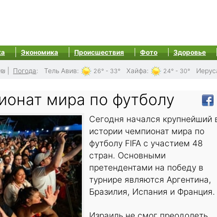
ка
Экономика
Происшествия
Фото
Здоровье
0₪
|
Погода
:
Тель Авив
:
Хайфа
:
Иерус
26° - 33°
24° - 30°
ионат мира по футболу
Сегодня начался крупнейший 
истории чемпионат мира по
футболу FIFA с участием 48
стран. Основными
претендентами на победу в
турнире являются Аргентина,
Бразилия, Испания и Франция.
Израиль не смог преодолеть