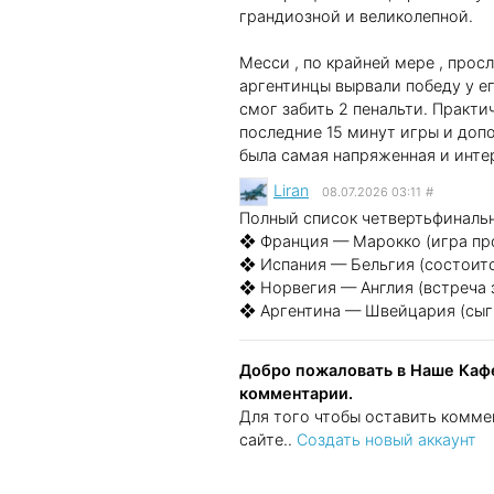
грандиозной и великолепной.
Месси , по крайней мере , прос
аргентинцы вырвали победу у ег
смог забить 2 пенальти. Практи
последние 15 минут игры и доп
была самая напряженная и инте
Liran
08.07.2026 03:11
#
Полный список четвертьфинальн
❖ Франция — Марокко (игра про
❖ Испания — Бельгия (состоитс
❖ Норвегия — Англия (встреча 
❖ Аргентина — Швейцария (сыгр
Добро пожаловать в Наше Кафе
комментарии.
Для того чтобы оставить комме
сайте..
Создать новый аккаунт