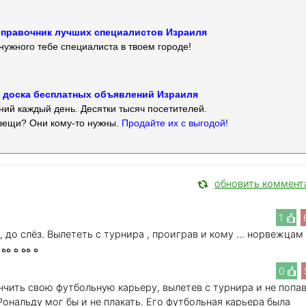
 — справочник лучших специалистов Израиля
нужного тебе специалиста в твоем городе!
 — доска бесплатных объявлений Израиля
ий каждый день. Десятки тысяч посетителей.
вещи? Они кому-то нужны.
Продайте их с выгодой!
обновить коммент
1
до слёз. Вылететь с турнира , проиграв и кому ... норвежцам !
даже не попав в четвертьфинал. ﻩ ﻩﻩ ﻩ ﻩﻩ
0
чить свою футбольную карьеру, вылетев с турнира и не попав
ональду мог бы и не плакать. Его футбольная карьера была