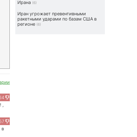
Ирана
(6)
Иран угрожает превентивными
ракетными ударами по базам США в
регионе
(6)
арии
64
 ,
57
 в