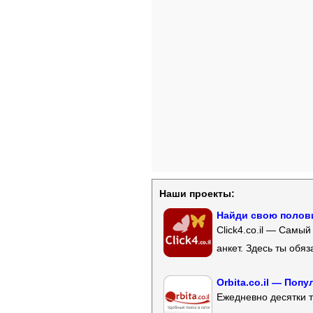
Наши проекты:
Найди свою полови
Click4.co.il — Самы
анкет. Здесь ты обя
Orbita.co.il — Поп
Ежедневно десятки т