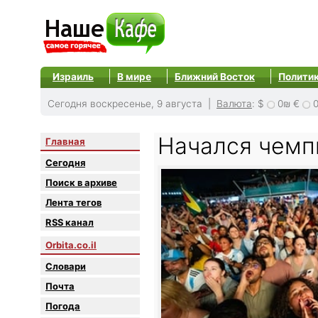
Израиль
В мире
Ближний Восток
Полити
Сегодня воскресенье, 9 августа |
Валюта
:
$
0₪
€
Начался чемп
Главная
Сегодня
Поиск в архиве
Лента тегов
RSS канал
Orbita.co.il
Словари
Почта
Погода