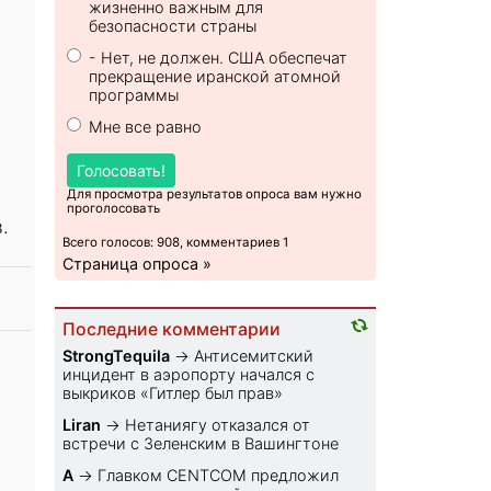
жизненно важным для
безопасности страны
- Нет, не должен. США обеспечат
прекращение иранской атомной
программы
Мне все равно
Голосовать!
Для просмотра результатов опроса вам нужно
проголосовать
.
Всего голосов: 908, комментариев 1
Страница опроса »
Последние комментарии
StrongTequila
→
Антисемитский
инцидент в аэропорту начался с
выкриков «Гитлер был прав»
Liran
→
Нетаниягу отказался от
встречи с Зеленским в Вашингтоне
A
→
Главком CENTCOM предложил