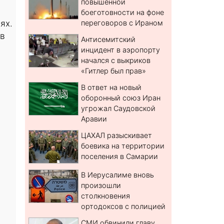
повышенной
боеготовности на фоне
ях.
переговоров с Ираном
 в
Антисемитский
инцидент в аэропорту
начался с выкриков
«Гитлер был прав»
В ответ на новый
оборонный союз Иран
угрожал Саудовской
Аравии
ЦАХАЛ разыскивает
боевика на территории
поселения в Самарии
В Иерусалиме вновь
произошли
столкновения
ортодоксов с полицией
СМИ обвинили главу