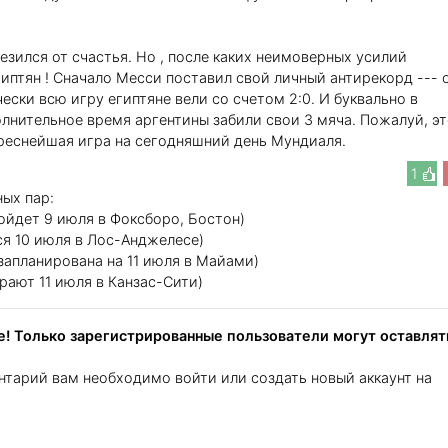
лезился от счастья. Но , после каких неимоверных усилий
иптян ! Сначало Месси поставил свой личный антирекорд --- 
чески всю игру египтяне вели со счетом 2:0. И буквально в
олнительное время аргентины забили свои 3 мяча. Пожалуй, э
реснейшая игра на сегодняшний день Мундиаля.
1
ых пар:
йдет 9 июля в Фоксборо, Бостон)
я 10 июля в Лос-Анджелесе)
запланирована на 11 июля в Майами)
ают 11 июля в Канзас-Сити)
! Только зарегистрированные пользователи могут оставлят
нтарий вам необходимо войти или создать новый аккаунт на