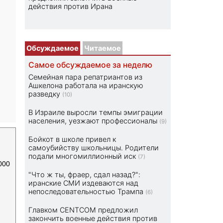
действия против Ирана
Обсуждаемое
Читаемое
Самое обсуждаемое за неделю
Семейная пара репатриантов из
Ашкелона работала на иранскую
разведку
(10)
В Израиле выросли темпы эмиграции
населения, уезжают профессионалы
(9)
Бойкот в школе привел к
самоубийству школьницы. Родители
подали многомиллионный иск
(7)
000
"Что ж ты, фраер, сдал назад?":
иранские СМИ издеваются над
непоследовательностью Трампа
(6)
Главком CENTCOM предложил
закончить военные действия против