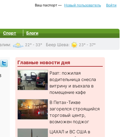
Ваш паспорт —
Новый пользователь
Войти
Спорт
Блоги
алим
:
Беер Шева
:
22° - 33°
23° - 37°
Главные новости дня
Раат: пожилая
в
водительница снесла
витрину и въехала в
помещение кафе
В Петах-Тикве
загорелся строящийся
торговый центр,
возможен поджог
ЦАХАЛ и ВС США в