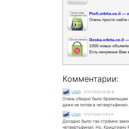
Profi.orbita.co.il
Очень просто найти 
Doska.orbita.co.il
1000 новых объявлен
Есть ненужные Вам 
Комментарии:
Liran
07.07.2026 02:36
#
Очень обидно было бразильцам , 
Liran
07.07.2026 21:53
#
Досадно было так стрёмно закон
четвертьфинал. Но, Криштиану Р