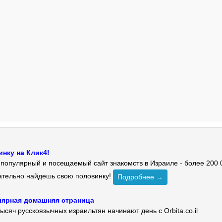
нку на Клик4!
й популярный и посещаемый сайт знакомств в Израиле - более 200 
зательно найдешь свою половинку!
Подробнее →
улярная домашняя страница
ысяч русскоязычных израильтян начинают день с Orbita.co.il