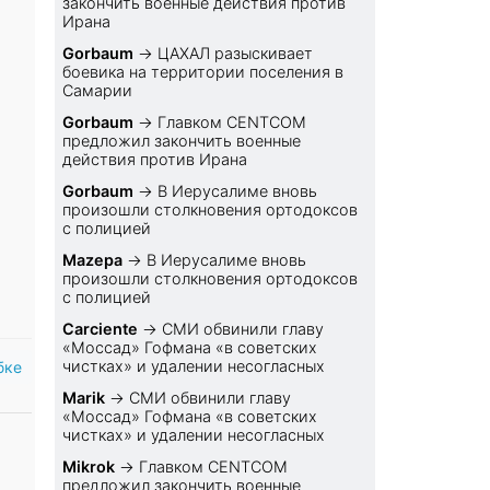
закончить военные действия против
Ирана
Gorbaum
→
ЦАХАЛ разыскивает
боевика на территории поселения в
Самарии
Gorbaum
→
Главком CENTCOM
предложил закончить военные
действия против Ирана
Gorbaum
→
В Иерусалиме вновь
произошли столкновения ортодоксов
с полицией
Mazepa
→
В Иерусалиме вновь
произошли столкновения ортодоксов
с полицией
Carciente
→
СМИ обвинили главу
«Моссад» Гофмана «в советских
чистках» и удалении несогласных
бке
Marik
→
СМИ обвинили главу
«Моссад» Гофмана «в советских
чистках» и удалении несогласных
Mikrok
→
Главком CENTCOM
предложил закончить военные