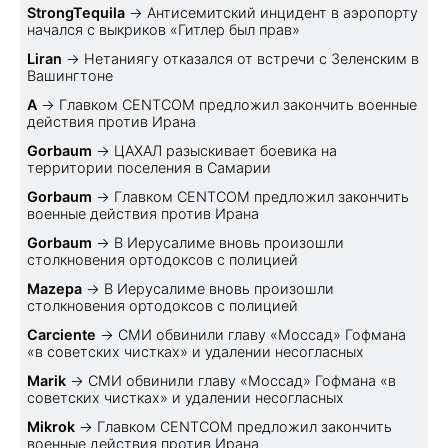
StrongTequila
→
Антисемитский инцидент в аэропорту
начался с выкриков «Гитлер был прав»
Liran
→
Нетаниягу отказался от встречи с Зеленским в
Вашингтоне
A
→
Главком CENTCOM предложил закончить военные
действия против Ирана
Gorbaum
→
ЦАХАЛ разыскивает боевика на
территории поселения в Самарии
Gorbaum
→
Главком CENTCOM предложил закончить
военные действия против Ирана
Gorbaum
→
В Иерусалиме вновь произошли
столкновения ортодоксов с полицией
Mazepa
→
В Иерусалиме вновь произошли
столкновения ортодоксов с полицией
Carciente
→
СМИ обвинили главу «Моссад» Гофмана
«в советских чистках» и удалении несогласных
Marik
→
СМИ обвинили главу «Моссад» Гофмана «в
советских чистках» и удалении несогласных
Mikrok
→
Главком CENTCOM предложил закончить
военные действия против Ирана