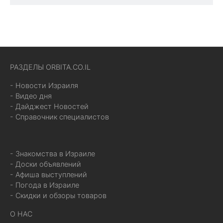
РАЗДЕЛЫ ORBITA.CO.IL
- Новости Израиля
- Видео дня
- Дайджест Новостей
- Справочник специалистов
- Знакомства в Израиле
- Доски объявлений
- Афиша выступлений
- Погода в Израиле
- Скидки и обзоры товаров
О НАС