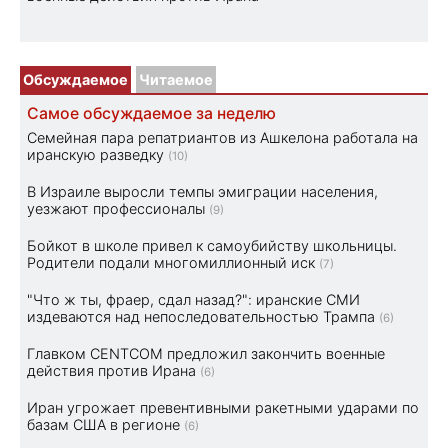
Обсуждаемое
Читаемое
Самое обсуждаемое за неделю
Семейная пара репатриантов из Ашкелона работала на
иранскую разведку
(10)
В Израиле выросли темпы эмиграции населения,
уезжают профессионалы
(9)
Бойкот в школе привел к самоубийству школьницы.
Родители подали многомиллионный иск
(7)
"Что ж ты, фраер, сдал назад?": иранские СМИ
издеваются над непоследовательностью Трампа
(6)
Главком CENTCOM предложил закончить военные
действия против Ирана
(6)
Иран угрожает превентивными ракетными ударами по
базам США в регионе
(6)