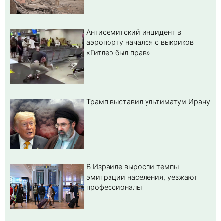
Антисемитский инцидент в
аэропорту начался с выкриков
«Гитлер был прав»
Трамп выставил ультиматум Ирану
В Израиле выросли темпы
эмиграции населения, уезжают
профессионалы