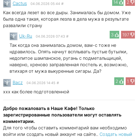
14
2
Cactus
04.06.2026 05:44
#
Как всегда лезет во все дыры. Занималась бы домом. Уже
была одна такая, которая лезла в дела мужа в результате
развалили страну
3
197
Uk-Ru
04.06.2026 07:43
#
Так когда она занималась домом, вам-с тоже не
ндравилось. Опять начнут всплывать пустые бутылки,
недопитое шампанское, ругань с подметальщицей,
наверно, хреново заправленная постель и, возможно,
втихаря от мужа выкуренные сигары. Да?
2
1
Bacz
04.06.2026 14:45
#
xxx как более подготовленной
Добро пожаловать в Наше Кафе! Только
зарегистрированные пользователи могут оставлять
комментарии.
Для того чтобы оставить комментарий вам необходимо
войти или создать новый аккаунт на сайте..
Создать новый