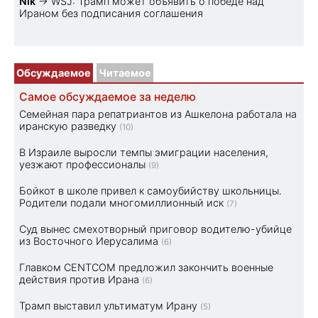
Nik
→
WSJ: Трамп может объявить о победе над
Ираном без подписания соглашения
Обсуждаемое
Читаемое
Самое обсуждаемое за неделю
Семейная пара репатриантов из Ашкелона работала на
иранскую разведку
(10)
В Израиле выросли темпы эмиграции населения,
уезжают профессионалы
(9)
Бойкот в школе привел к самоубийству школьницы.
Родители подали многомиллионный иск
(7)
Суд вынес смехотворный приговор водителю-убийце
из Восточного Иерусалима
(6)
Главком CENTCOM предложил закончить военные
действия против Ирана
(6)
Трамп выставил ультиматум Ирану
(5)