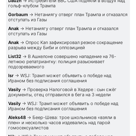
Dauzh
→
Истребители ВВС США подняли в воздух над
гольф-клубом Трампа
Gorbaum
→
Нетаниягу отверг план Трампа и отказался
отступать из Газы
Anak
→
Нетаниягу отверг план Трампа и отказался
отступать из Газы
Anak
→
Опрос Kan зафиксировал резкое сокращение
разрыва между Биби и оппозицией
List32
→
В Ашкелоне совершено нападение на 76-
летнюю репатриантку: полиция разыскивает
подозреваемого
Isr
→
WSJ: Трамп может объявить о победе над
Ираном без подписания соглашения
Vasily
→
Проверка Налоговой в Хедере : сын сжёг
документы, отец отправился в бега на 3 недели
Vasily
→
WSJ: Трамп может объявить о победе над
Ираном без подписания соглашения
Aleks48
→
Беер-Шева: трое школьников «взяли в
плен» и несколько часов издевались над парой
гомосексуалистов