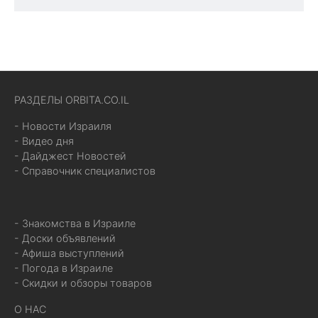
РАЗДЕЛЫ ORBITA.CO.IL
- Новости Израиля
- Видео дня
- Дайджест Новостей
- Справочник специалистов
- Знакомства в Израиле
- Доски объявлений
- Афиша выступлений
- Погода в Израиле
- Скидки и обзоры товаров
О НАС