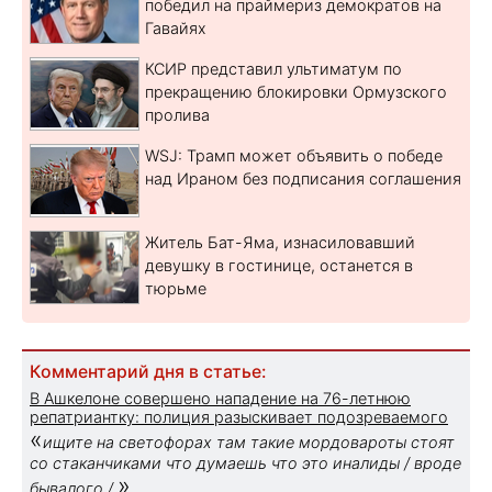
победил на праймериз демократов на
Гавайях
КСИР представил ультиматум по
прекращению блокировки Ормузского
пролива
WSJ: Трамп может объявить о победе
над Ираном без подписания соглашения
Житель Бат-Яма, изнасиловавший
девушку в гостинице, останется в
тюрьме
Комментарий дня в статье:
В Ашкелоне совершено нападение на 76-летнюю
репатриантку: полиция разыскивает подозреваемого
«
ищите на светофорах там такие мордовароты стоят
со стаканчиками что думаешь что это иналиды / вроде
»
бывалого /