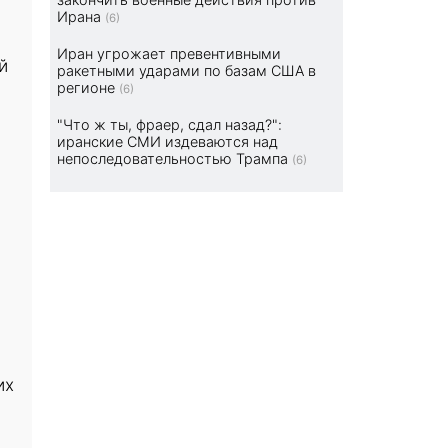
Ирана
(6)
Иран угрожает превентивными
й
ракетными ударами по базам США в
регионе
(6)
"Что ж ты, фраер, сдал назад?":
иранские СМИ издеваются над
непоследовательностью Трампа
(6)
их