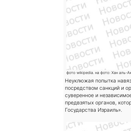
фото wikipedia. на фото: Хан аль-А
Неуклюжая попытка навяз
посредством санкций и ор
суверенное и независимое
предвзятых органов, кото
Государства Израиль».