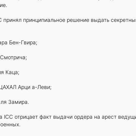
ие.
CC принял принципиальное решение выдать секретны
ра Бен-Гвира;
 Смотрича;
я Каца;
ЦАХАЛ Арци а-Леви;
ля Замира.
а ICC отрицает факт выдачи ордера на арест ведущ
военных.