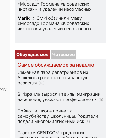
«Моссад» Гофмана «в советских
чистках» и удалении несогласных
Marik
→
СМИ обвинили главу
«Моссад» Гофмана «в советских
чистках» и удалении несогласных
Обсуждаемое
Читаемое
Самое обсуждаемое за неделю
Семейная пара репатриантов из
Ашкелона работала на иранскую
разведку
(10)
тях
В Израиле выросли темпы эмиграции
населения, уезжают профессионалы
(9)
Бойкот в школе привел к
самоубийству школьницы. Родители
подали многомиллионный иск
(7)
Главком CENTCOM предложил
закончить военные действия против