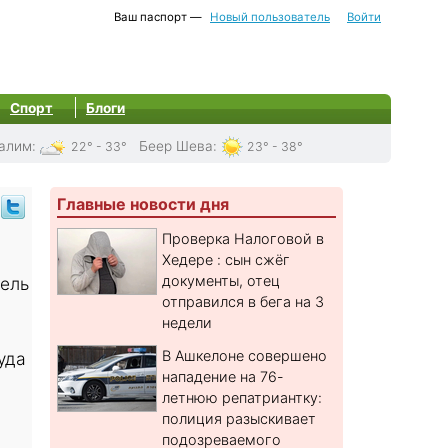
Ваш паспорт —
Новый пользователь
Войти
Спорт
Блоги
алим
:
Беер Шева
:
22° - 33°
23° - 38°
Главные новости дня
Проверка Налоговой в
Хедере : сын сжёг
документы, отец
ель
отправился в бега на 3
недели
В Ашкелоне совершено
уда
нападение на 76-
летнюю репатриантку:
полиция разыскивает
подозреваемого