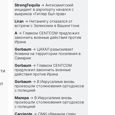
StrongTequila
→
Антисемитский
инцидент в аэропорту начался с
выкриков «Гитлер был прав»
Liran
→
Нетаниягу отказался от
встречи с Зеленским в Вашингтоне
A
→
Главком CENTCOM предложил
закончить военные действия против
Ирана
Gorbaum
→
ЦАХАЛ разыскивает
боевика на территории поселения в
Самарии
Gorbaum
→
Главком CENTCOM
предложил закончить военные
сти
действия против Ирана
Gorbaum
→
В Иерусалиме вновь
от
произошли столкновения ортодоксов
с полицией
Mazepa
→
В Иерусалиме вновь
произошли столкновения ортодоксов
с полицией
Carciente
→
СМИ обвинили главу