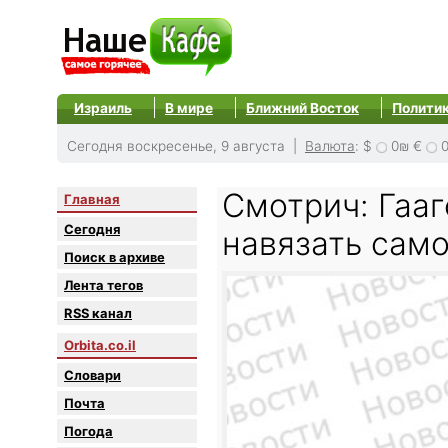
Израиль
В мире
Ближний Восток
Полити
Сегодня воскресенье, 9 августа |
Валюта
:
$
0₪
€
Смотрич: Гааг
Главная
Сегодня
навязать сам
Поиск в архиве
Лента тегов
RSS канал
Orbita.co.il
Словари
Почта
Погода