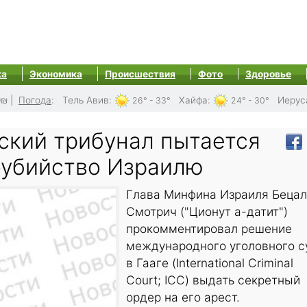
ка
Экономика
Происшествия
Фото
Здоровье
0₪
|
Погода
:
Тель Авив
:
Хайфа
:
Иерус
26° - 33°
24° - 30°
ский трибунал пытается
оубийство Израилю
Глава Минфина Израиля Бецал
Смотрич ("Ционут а-датит")
прокомментировал решение
международного уголовного с
в Гааге (International Criminal
Court; ICC) выдать секретный
ордер на его арест.