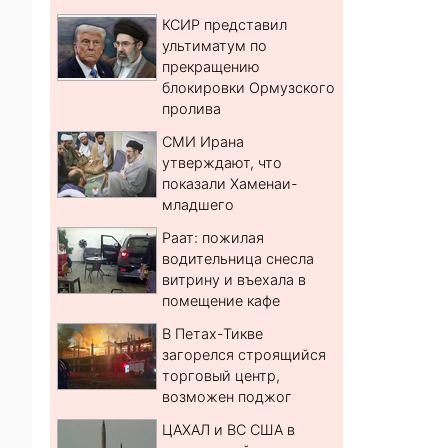
КСИР представил
ультиматум по
прекращению
блокировки Ормузского
пролива
СМИ Ирана
утверждают, что
показали Хаменаи-
младшего
Раат: пожилая
водительница снесла
витрину и въехала в
помещение кафе
В Петах-Тикве
загорелся строящийся
торговый центр,
возможен поджог
ЦАХАЛ и ВС США в