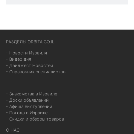
РАЗДЕЛЫ ORBITA.CO.IL
- Новости Израиля
- Видео дня
- Дайджест Новостей
- Справочник специалистов
- Знакомства в Израиле
- Доски объявлений
- Афиша выступлений
- Погода в Израиле
- Скидки и обзоры товаров
О НАС