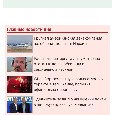
Главные новости дня
Крупная американская авиакомпания
возобновит полеты в Израиль
Работника интерната для умственно
отсталых детей обвинили в
сексуальном насилии
WhatsApp захлестнула волна слухов о
теракте в Тель-Авиве, полиция
официально опровергла
Эдельштейн заявил о намерении войти
в широкую правящую коалицию