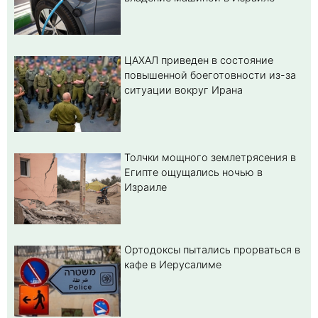
ЦАХАЛ приведен в состояние
повышенной боеготовности из-за
ситуации вокруг Ирана
Толчки мощного землетрясения в
Египте ощущались ночью в
Израиле
Ортодоксы пытались прорваться в
кафе в Иерусалиме