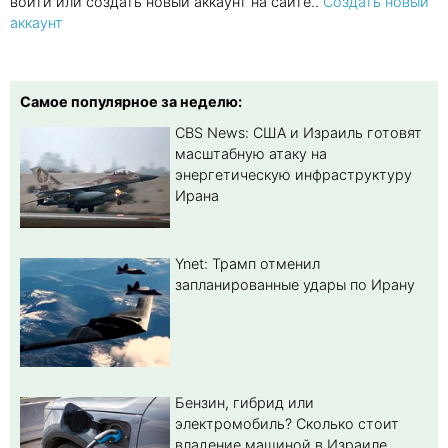
войти или создать новый аккаунт на сайте..
Создать новый
аккаунт
Самое популярное за неделю:
CBS News: США и Израиль готовят
масштабную атаку на
энергетическую инфраструктуру
Ирана
Ynet: Трамп отменил
запланированные удары по Ирану
Бензин, гибрид или
электромобиль? Cколько стоит
владение машиной в Израиле