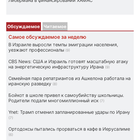
Либермана в финансировании ХАМАС
Обсуждаемое
Читаемое
Самое обсуждаемое за неделю
В Израиле выросли темпы эмиграции населения,
уезжают профессионалы
(9)
CBS News: США и Израиль готовят масштабную атаку
на энергетическую инфраструктуру Ирана
(9)
Семейная пара репатриантов из Ашкелона работала на
иранскую разведку
(8)
Бойкот в школе привел к самоубийству школьницы.
Родители подали многомиллионный иск
(7)
Ynet: Трамп отменил запланированные удары по Ирану
(7)
Ортодоксы пытались прорваться в кафе в Иерусалиме
(6)