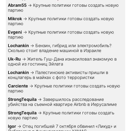
Abram55
→
Крупные политики готовы создать новую
партию
Mikrok
→
Крупные политики готовы создать новую
партию
Evgeni
→
Крупные политики готовы создать новую
партию
Lochankin
→
Бензин, гибрид или электромобиль?
Cколько стоит владение машиной в Израиле
Uk-Ru
→
Житель Гуш-Дана изнасиловал знакомую в
одной из гостиниц Эйлата
Lochankin
→
Палестинские активисты пришли в
концлагерь в майках с фото террористки
Carciente
→
Крупные политики готовы создать новую
партию
StrongTequila
→
Завершилось расследование
убийства на съемной квартире Airbnb в Иерусалиме
StrongTequila
→
Крупные политики готовы создать
новую партию
Igor
→
Отец погибшей 7 октября обвинил «Ликуд» и