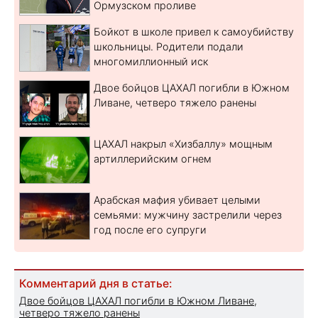
Ормузском проливе
Бойкот в школе привел к самоубийству
школьницы. Родители подали
многомиллионный иск
Двое бойцов ЦАХАЛ погибли в Южном
Ливане, четверо тяжело ранены
ЦАХАЛ накрыл «Хизбаллу» мощным
артиллерийским огнем
Арабская мафия убивает целыми
семьями: мужчину застрелили через
год после его супруги
Комментарий дня в статье:
Двое бойцов ЦАХАЛ погибли в Южном Ливане,
четверо тяжело ранены