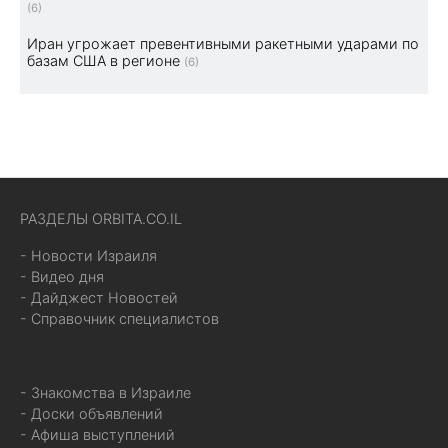
(6)
Иран угрожает превентивными ракетными ударами по
базам США в регионе
(6)
РАЗДЕЛЫ ORBITA.CO.IL
- Новости Израиля
- Видео дня
- Дайджест Новостей
- Справочник специалистов
- Знакомства в Израиле
- Доски объявлений
- Афиша выступлений