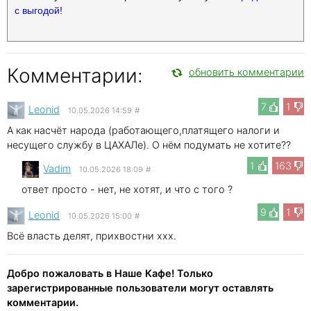
с выгодой!
Комментарии:
обновить комментарии
7
1
Leonid
10.05.2026 14:59
#
А как насчёт народа (работающего,платящего налоги и
несущего службу в ЦАХАЛе). О нём подумать не хотите??
1
163
Vadim
10.05.2026 18:09
#
ответ просто - нет, не хотят, и что с того ?
9
1
Leonid
10.05.2026 15:00
#
Всё власть делят, прихвостни xxx.
Добро пожаловать в Наше Кафе! Только
зарегистрированные пользователи могут оставлять
комментарии.