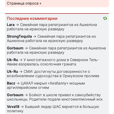
Страница опроса »
Последние комментарии
Lara
→
Семейная пара репатриантов из Ашкелона
работала на иранскую разведку
StrongTequila
→
Семейная пара репатриантов из
Ашкелона работала на иранскую разведку
Gorbaum
→
Семейная пара репатриантов из Ашкелона
работала на иранскую разведку
Uk-Ru
→
У многоэтажного дома в Северном Тель-
Авиве взорвалась осколочная граната
Uk-Ru
→
СМИ: достигнуты договоренности о
возобновлении судоходства в Ормузском проливе
Bacz
→
ЦАХАЛ накрыл «Хизбаллу» мощным
артиллерийским огнем
Gorbaum
→
Бойкот в школе привел к самоубийству
школьницы. Родители подали многомиллионный иск
Vova18
→
Бывший лидер ШАС вернется в большую
политику