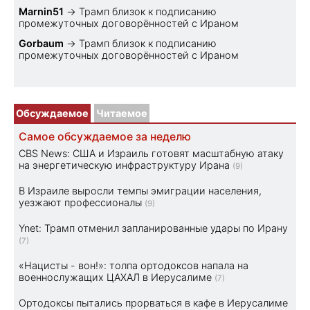
Marnin51
→
Трамп близок к подписанию
промежуточных договорённостей с Ираном
Gorbaum
→
Трамп близок к подписанию
промежуточных договорённостей с Ираном
Обсуждаемое
Читаемое
Самое обсуждаемое за неделю
CBS News: США и Израиль готовят масштабную атаку
на энергетическую инфраструктуру Ирана
(9)
В Израиле выросли темпы эмиграции населения,
уезжают профессионалы
(9)
Ynet: Трамп отменил запланированные удары по Ирану
(7)
«Нацисты - вон!»: толпа ортодоксов напала на
военнослужащих ЦАХАЛ в Иерусалиме
(7)
Ортодоксы пытались прорваться в кафе в Иерусалиме