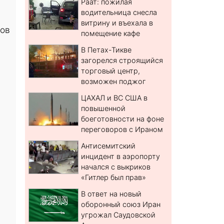
Раат: пожилая
водительница снесла
витрину и въехала в
тов
помещение кафе
В Петах-Тикве
загорелся строящийся
торговый центр,
возможен поджог
ЦАХАЛ и ВС США в
повышенной
боеготовности на фоне
переговоров с Ираном
Антисемитский
инцидент в аэропорту
начался с выкриков
«Гитлер был прав»
В ответ на новый
оборонный союз Иран
угрожал Саудовской