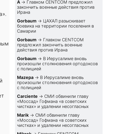
A
→
Главком CENTCOM предложил
закончить военные действия против
Ирана
а».
Gorbaum
→
ЦАХАЛ разыскивает
боевика на территории поселения в
Самарии
Gorbaum
→
Главком CENTCOM
нным
предложил закончить военные
действия против Ирана
Gorbaum
→
В Иерусалиме вновь
произошли столкновения ортодоксов
с полицией
Mazepa
→
В Иерусалиме вновь
й
произошли столкновения ортодоксов
с полицией
ет
Carciente
→
СМИ обвинили главу
«Моссад» Гофмана «в советских
чистках» и удалении несогласных
Marik
→
СМИ обвинили главу
«Моссад» Гофмана «в советских
чистках» и удалении несогласных
Mikrok
→
Главком CENTCOM