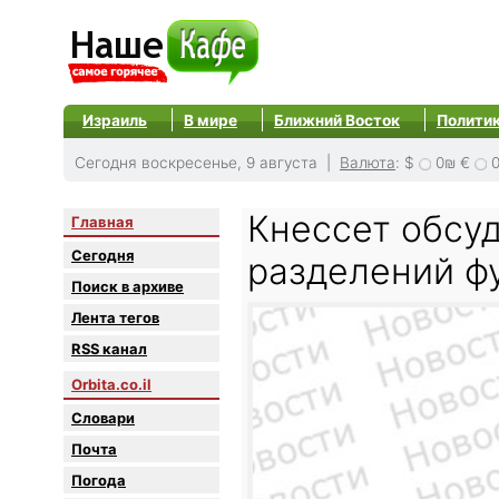
Израиль
В мире
Ближний Восток
Полити
Сегодня воскресенье, 9 августа |
Валюта
:
$
0₪
€
Кнессет обсуд
Главная
Сегодня
разделений ф
Поиск в архиве
Лента тегов
RSS канал
Orbita.co.il
Словари
Почта
Погода