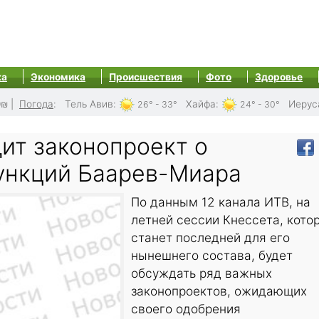
ка
Экономика
Происшествия
Фото
Здоровье
0₪
|
Погода
:
Тель Авив
:
Хайфа
:
Иерус
26° - 33°
24° - 30°
ит законопроект о
ункций Баарев-Миара
По данным 12 канала ИТВ, на
летней сессии Кнессета, кото
станет последней для его
нынешнего состава, будет
обсуждать ряд важных
законопроектов, ожидающих
своего одобрения