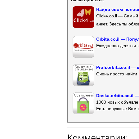
Найди свою полови
Click4.co.il — Самы
анкет. Здесь ты обя
Orbita.co.il — Поп
Ежедневно десятки т
Profi.orbita.co.il
Очень просто найти 
Doska.orbita.co.il
1000 новых объявлен
Есть ненужные Вам 
Комментарии: