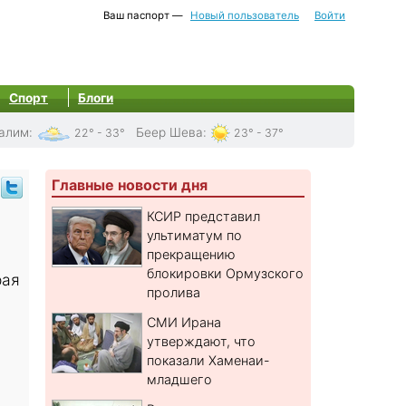
Ваш паспорт —
Новый пользователь
Войти
Спорт
Блоги
алим
:
Беер Шева
:
22° - 33°
23° - 37°
Главные новости дня
КСИР представил
ультиматум по
прекращению
блокировки Ормузского
рая
пролива
СМИ Ирана
утверждают, что
показали Хаменаи-
младшего