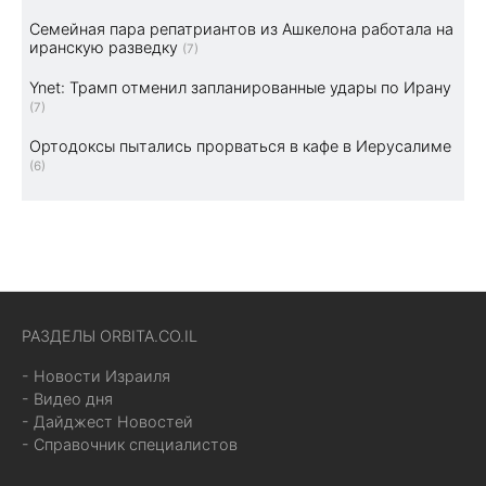
Семейная пара репатриантов из Ашкелона работала на
иранскую разведку
(7)
Ynet: Трамп отменил запланированные удары по Ирану
(7)
Ортодоксы пытались прорваться в кафе в Иерусалиме
(6)
РАЗДЕЛЫ ORBITA.CO.IL
- Новости Израиля
- Видео дня
- Дайджест Новостей
- Справочник специалистов