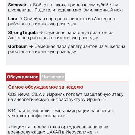
Samovar
→
Бойкот в школе привел к самоубийству
школьницы. Родители подали многомиллионный иск
Lara
→
Семейная пара репатриантов из Ашкелона
работала на иранскую разведку
StrongTequila
→
Семейная пара репатриантов из
Ашкелона работала на иранскую разведку
Gorbaum
→
Семейная пара репатриантов из Ашкелона
работала на иранскую разведку
Обсуждаемое
Читаемое
Самое обсуждаемое за неделю
CBS News: США и Израиль готовят масштабную атаку
на энергетическую инфраструктуру Ирана
(9)
В Израиле выросли темпы эмиграции населения,
уезжают профессионалы
(9)
«Нацисты - вон!»: толпа ортодоксов напала на
военнослужащих ЦАХАЛ в Иерусалиме
(7)