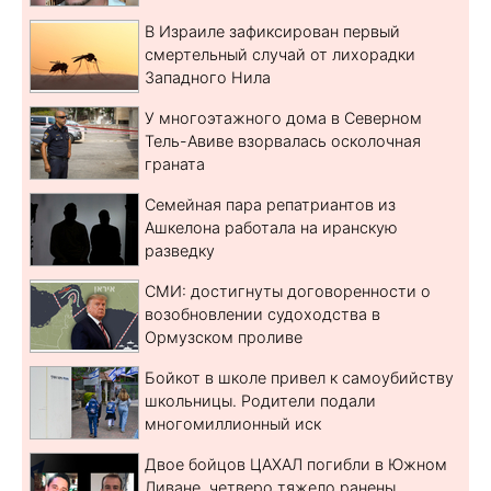
В Израиле зафиксирован первый
смертельный случай от лихорадки
Западного Нила
У многоэтажного дома в Северном
Тель-Авиве взорвалась осколочная
граната
Семейная пара репатриантов из
Ашкелона работала на иранскую
разведку
СМИ: достигнуты договоренности о
возобновлении судоходства в
Ормузском проливе
Бойкот в школе привел к самоубийству
школьницы. Родители подали
многомиллионный иск
Двое бойцов ЦАХАЛ погибли в Южном
Ливане, четверо тяжело ранены