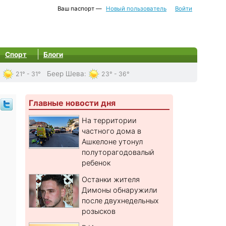
Ваш паспорт —
Новый пользователь
Войти
Спорт
Блоги
:
Беер Шева
:
21° - 31°
23° - 36°
Главные новости дня
На территории
частного дома в
Ашкелоне утонул
полуторагодовалый
ребенок
Останки жителя
Димоны обнаружили
после двухнедельных
розысков