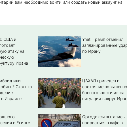
нтарий вам необходимо войти или создать новый аккаунт на
:
s: США и
Ynet: Трамп отменил
готовят
запланированные уда
ую атаку на
по Ирану
ическую
уктуру Ирана
гибрид или
ЦАХАЛ приведен в
обиль? Cколько
состояние повышенн
адение
боеготовности из-за
 в Израиле
ситуации вокруг Ира
мощного
Ортодоксы пытались
сения в Египте
прорваться в кафе в