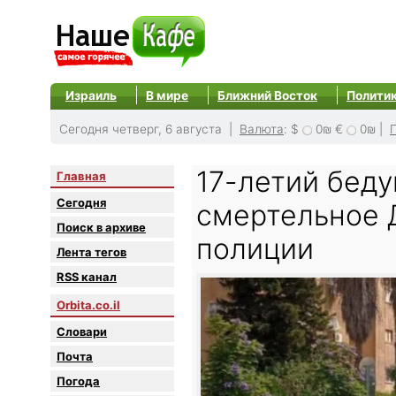
Израиль
В мире
Ближний Восток
Полити
Сегодня четверг, 6 августа |
Валюта
:
$
0₪
€
0₪
|
17-летий беду
Главная
Сегодня
смертельное 
Поиск в архиве
полиции
Лента тегов
RSS канал
Orbita.co.il
Словари
Почта
Погода