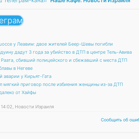
ш Телеграм-канал
"Наше Кафе: Новости Израиля"
леграм
шоссе у Леавим: двое жителей Беер-Шевы погибли
дуину дадут 3 года за убийство в ДТП в центре Тель-Авива
 Раата, сбивший полицейского и сбежавший с места ДТП
блавы в Негеве
й аварии у Кирьят-Гата
л мягкий приговор после избиения женщины из-за ДТП
далеко от Хайфы
26 14:02, Новости Израиля
Сообщить об оши