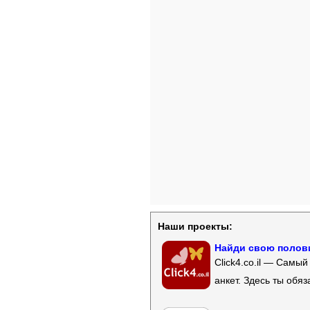
Наши проекты:
Найди свою полови
Click4.co.il — Самы
анкет. Здесь ты обя