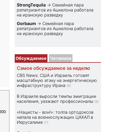
StrongTequila
→
Семейная пара
репатриантов из Ашкелона работала
на иранскую разведку
Gorbaum
→
Семейная пара
репатриантов из Ашкелона работала
на иранскую разведку
Обсуждаемое
Читаемое
Самое обсуждаемое за неделю
CBS News: США и Израиль готовят
масштабную атаку на энергетическую
инфраструктуру Ирана
(9)
В Израиле выросли темпы эмиграции
населения, уезжают профессионалы
(9)
000
«Нацисты - вон!»: толпа ортодоксов
напала на военнослужащих ЦАХАЛ в
Иерусалиме
(7)