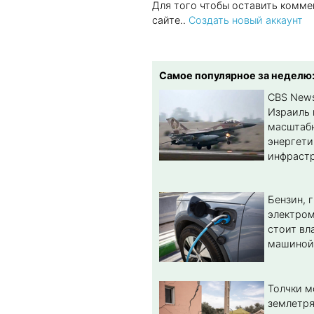
Для того чтобы оставить комме
сайте..
Создать новый аккаунт
Самое популярное за неделю
CBS New
Израиль 
масштабн
энергет
инфрастр
Бензин, 
электром
стоит вл
машиной
Толчки 
землетря