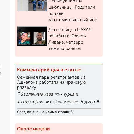
к самоубийству
школьницы. Родители
подали
многомиллионный иск
Двое бойцов ЦАХАЛ
погибли в Южном
Ливане, четверо
тяжело ранены
.
Комментарий дня в статье:
з
Семейная пара репатриантов из
Ашкелона работала на иранскую
разведку
«
Засланные казачки-чурка и
»
хохлуха.Для них Израиль-не Родина.
Средняя оценка комментария: 6
Опрос недели