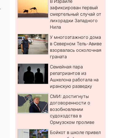
В Израиле
.
зафиксирован первый
смертельный случай от
лихорадки Западного
Нила
У многоэтажного дома
в Северном Тель-Авиве
взорвалась осколочная
граната
Семейная пара
репатриантов из
Ашкелона работала на
иранскую разведку
СМИ: достигнуты
договоренности о
возобновлении
судоходства в
Ормузском проливе
Бойкот в школе привел