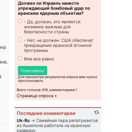
Должен ли Израиль нанести
упреждающий бомбовый удар по
иранским ядерным объектам?
- Да, должен, это является
жизненно важным для
безопасности страны
- Нет, не должен. США обеспечат
прекращение иранской атомной
 на
программы
Мне все равно
ине.
Голосовать!
в
Для просмотра результатов опроса вам нужно
проголосовать
Всего голосов: 616, комментариев 1
Страница опроса »
Последние комментарии
Uk-Ru
→
Семейная пара репатриантов
из Ашкелона работала на иранскую
разведку