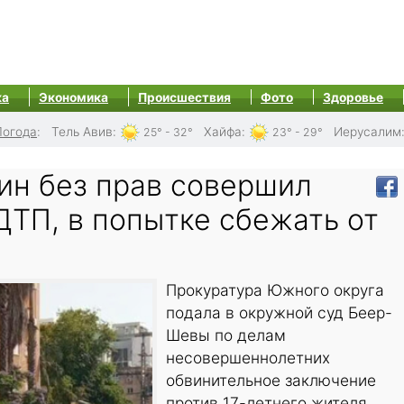
ка
Экономика
Происшествия
Фото
Здоровье
Погода
:
Тель Авив
:
Хайфа
:
Иерусалим
25° - 32°
23° - 29°
ин без прав совершил
ДТП, в попытке сбежать от
Прокуратура Южного округа
подала в окружной суд Беер-
Шевы по делам
несовершеннолетних
обвинительное заключение
против 17-летнего жителя