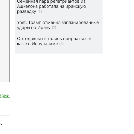
Семейная пара репатриантов из
Ашкелона работала на иранскую
разведку
(7)
Ynet: Трамп отменил запланированные
удары по Ирану
(7)
Ортодоксы пытались прорваться в
кафе в Иерусалиме
(6)
арии
ь