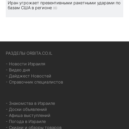
Иран угрожает превентивными ракетными ударами по
базам США в регионе
(6)
РАЗДЕЛЫ ORBITA.CO.IL
- Новости Израиля
- Видео дня
- Дайджест Новостей
- Справочник специалистов
- Знакомства в Израиле
- Доски объявлений
- Афиша выступлений
- Погода в Израиле
- Скидки и обзоры товаров