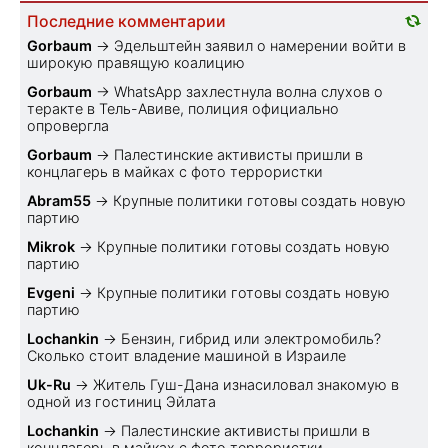
Последние комментарии
Gorbaum
→
Эдельштейн заявил о намерении войти в
широкую правящую коалицию
Gorbaum
→
WhatsApp захлестнула волна слухов о
теракте в Тель-Авиве, полиция официально
опровергла
Gorbaum
→
Палестинские активисты пришли в
концлагерь в майках с фото террористки
Abram55
→
Крупные политики готовы создать новую
партию
Mikrok
→
Крупные политики готовы создать новую
партию
Evgeni
→
Крупные политики готовы создать новую
партию
Lochankin
→
Бензин, гибрид или электромобиль?
Cколько стоит владение машиной в Израиле
Uk-Ru
→
Житель Гуш-Дана изнасиловал знакомую в
одной из гостиниц Эйлата
Lochankin
→
Палестинские активисты пришли в
концлагерь в майках с фото террористки