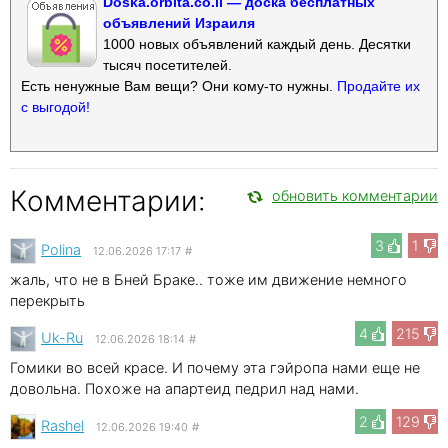
Doska.orbita.co.il — доска бесплатных
объявлений Израиля
1000 новых объявлений каждый день. Десятки
тысяч посетителей.
Есть ненужные Вам вещи? Они кому-то нужны.
Продайте их
с выгодой!
Комментарии:
обновить комментарии
3
1
Polina
12.06.2026 17:17
#
жаль, что не в Бней Браке.. тоже им движение немного
перекрыть
4
215
Uk-Ru
12.06.2026 18:14
#
Гомики во всей красе. И почему эта гэйропа нами еще не
довольна. Похоже на апартеид педрил над нами.
2
129
Rashel
12.06.2026 19:40
#