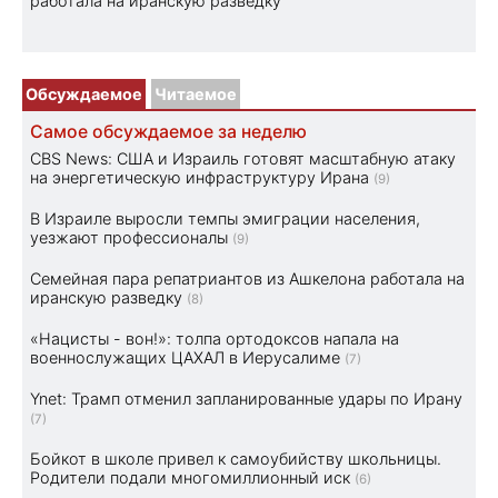
работала на иранскую разведку
Обсуждаемое
Читаемое
Самое обсуждаемое за неделю
CBS News: США и Израиль готовят масштабную атаку
на энергетическую инфраструктуру Ирана
(9)
В Израиле выросли темпы эмиграции населения,
уезжают профессионалы
(9)
Семейная пара репатриантов из Ашкелона работала на
иранскую разведку
(8)
«Нацисты - вон!»: толпа ортодоксов напала на
военнослужащих ЦАХАЛ в Иерусалиме
(7)
Ynet: Трамп отменил запланированные удары по Ирану
(7)
Бойкот в школе привел к самоубийству школьницы.
Родители подали многомиллионный иск
(6)