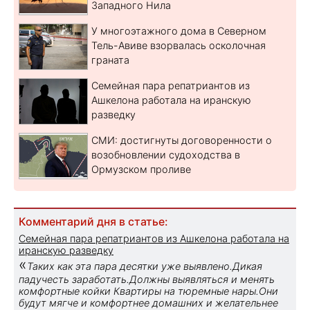
Западного Нила
У многоэтажного дома в Северном
Тель-Авиве взорвалась осколочная
граната
Семейная пара репатриантов из
Ашкелона работала на иранскую
разведку
СМИ: достигнуты договоренности о
возобновлении судоходства в
Ормузском проливе
Комментарий дня в статье:
Семейная пара репатриантов из Ашкелона работала на
иранскую разведку
«
Таких как эта пара десятки уже выявлено.Дикая
падучесть заработать.Должны выявляться и менять
комфортные койки Квартиры на тюремные нары.Они
будут мягче и комфортнее домашних и желательнее