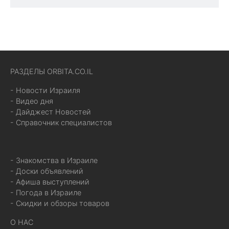
РАЗДЕЛЫ ORBITA.CO.IL
- Новости Израиля
- Видео дня
- Дайджест Новостей
- Справочник специалистов
- Знакомства в Израиле
- Доски объявлений
- Афиша выступлений
- Погода в Израиле
- Скидки и обзоры товаров
О НАС