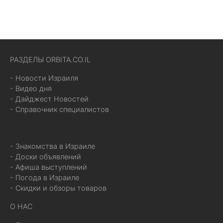
РАЗДЕЛЫ ORBITA.CO.IL
- Новости Израиля
- Видео дня
- Дайджест Новостей
- Справочник специалистов
- Знакомства в Израиле
- Доски объявлений
- Афиша выступлений
- Погода в Израиле
- Скидки и обзоры товаров
О НАС