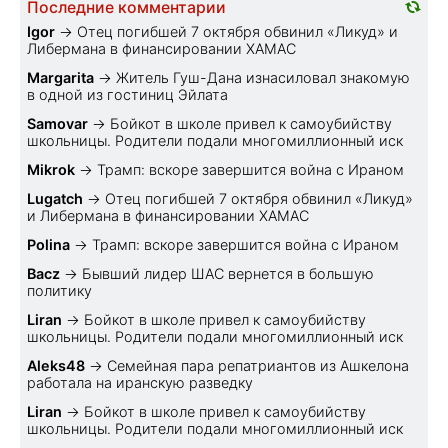
Последние комментарии
Igor
→
Отец погибшей 7 октября обвинил «Ликуд» и
Либермана в финансировании ХАМАС
Margarita
→
Житель Гуш-Дана изнасиловал знакомую
в одной из гостиниц Эйлата
Samovar
→
Бойкот в школе привел к самоубийству
школьницы. Родители подали многомиллионный иск
Mikrok
→
Трамп: вскоре завершится война с Ираном
Lugatch
→
Отец погибшей 7 октября обвинил «Ликуд»
и Либермана в финансировании ХАМАС
Polina
→
Трамп: вскоре завершится война с Ираном
Bacz
→
Бывший лидер ШАС вернется в большую
политику
Liran
→
Бойкот в школе привел к самоубийству
школьницы. Родители подали многомиллионный иск
Aleks48
→
Семейная пара репатриантов из Ашкелона
работала на иранскую разведку
Liran
→
Бойкот в школе привел к самоубийству
школьницы. Родители подали многомиллионный иск