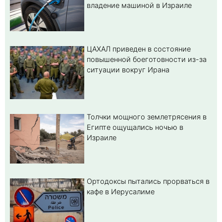
владение машиной в Израиле
ЦАХАЛ приведен в состояние
повышенной боеготовности из-за
ситуации вокруг Ирана
Толчки мощного землетрясения в
Египте ощущались ночью в
Израиле
Ортодоксы пытались прорваться в
кафе в Иерусалиме