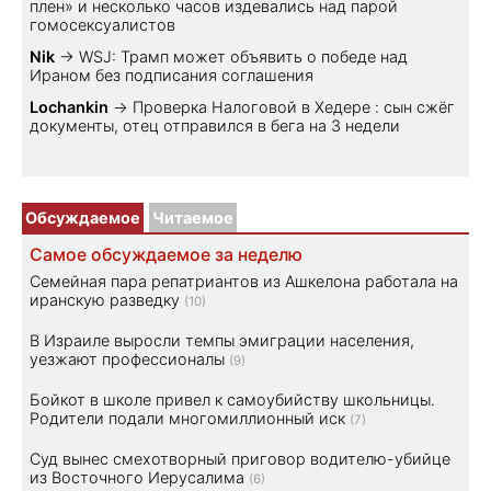
плен» и несколько часов издевались над парой
гомосексуалистов
Nik
→
WSJ: Трамп может объявить о победе над
Ираном без подписания соглашения
Lochankin
→
Проверка Налоговой в Хедере : сын сжёг
документы, отец отправился в бега на 3 недели
Обсуждаемое
Читаемое
Самое обсуждаемое за неделю
Семейная пара репатриантов из Ашкелона работала на
иранскую разведку
(10)
В Израиле выросли темпы эмиграции населения,
уезжают профессионалы
(9)
Бойкот в школе привел к самоубийству школьницы.
Родители подали многомиллионный иск
(7)
Суд вынес смехотворный приговор водителю-убийце
из Восточного Иерусалима
(6)