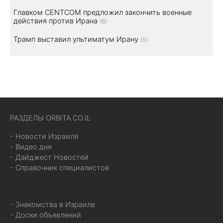
Главком CENTCOM предложил закончить военные
действия против Ирана
(6)
Трамп выставил ультиматум Ирану
(5)
РАЗДЕЛЫ ORBITA.CO.IL
- Новости Израиля
- Видео дня
- Дайджест Новостей
- Справочник специалистов
- Знакомства в Израиле
- Доски объявлений