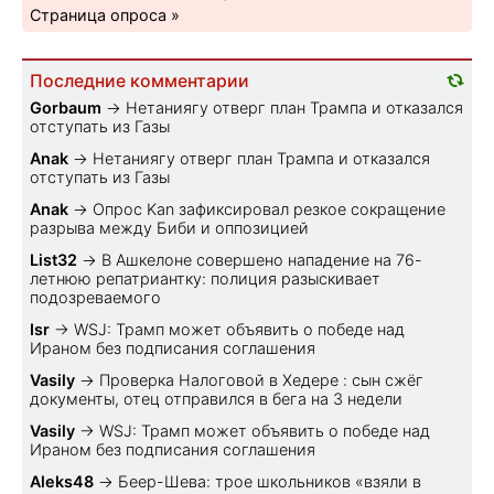
Страница опроса »
Последние комментарии
Gorbaum
→
Нетаниягу отверг план Трампа и отказался
отступать из Газы
Anak
→
Нетаниягу отверг план Трампа и отказался
отступать из Газы
Anak
→
Опрос Kan зафиксировал резкое сокращение
разрыва между Биби и оппозицией
List32
→
В Ашкелоне совершено нападение на 76-
летнюю репатриантку: полиция разыскивает
подозреваемого
Isr
→
WSJ: Трамп может объявить о победе над
Ираном без подписания соглашения
Vasily
→
Проверка Налоговой в Хедере : сын сжёг
документы, отец отправился в бега на 3 недели
Vasily
→
WSJ: Трамп может объявить о победе над
Ираном без подписания соглашения
Aleks48
→
Беер-Шева: трое школьников «взяли в