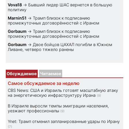
Vova18
→
Бывший лидер ШАС вернется в большую
политику
Marnin51
→
Трамп близок к подписанию
промежуточных договорённостей с Ираном
Gorbaum
→
Трамп близок к подписанию
промежуточных договорённостей с Ираном
Gorbaum
→
Двое бойцов ЦАХАЛ погибли в Южном
Ливане, четверо тяжело ранены
Обсуждаемое
Читаемое
Самое обсуждаемое за неделю
CBS News: США и Израиль готовят масштабную атаку
на энергетическую инфраструктуру Ирана
(9)
В Израиле выросли темпы эмиграции населения,
уезжают профессионалы
(9)
Ynet: Трамп отменил запланированные удары по Ирану
(7)