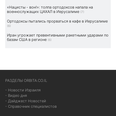
«Нацисты - вон!»: толпа ортодоксов напала на
военнослужащих ЦАХАЛ в Иерусалиме
(7)
Ортодоксы пытались прорваться в кафе в Иерусалиме
(6)
Иран угрожает превентивными ракетными ударами по
базам США в регионе
(6)
РАЗДЕЛЫ ORBITA.CO.IL
- Новости Израиля
- Видео дня
- Дайджест Новостей
- Справочник специалистов