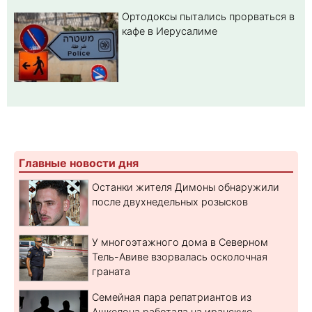
Ортодоксы пытались прорваться в
кафе в Иерусалиме
Главные новости дня
Останки жителя Димоны обнаружили
после двухнедельных розысков
У многоэтажного дома в Северном
Тель-Авиве взорвалась осколочная
граната
Семейная пара репатриантов из
Ашкелона работала на иранскую