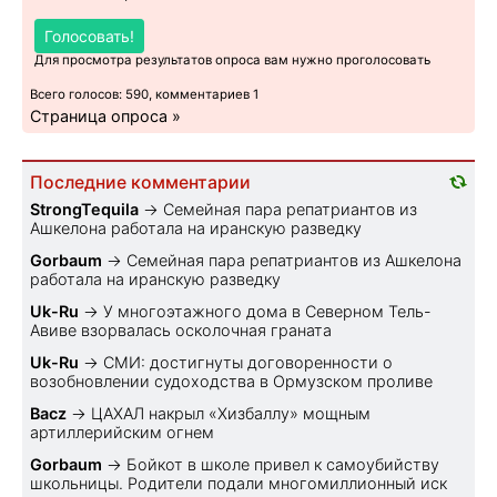
Голосовать!
Для просмотра результатов опроса вам нужно проголосовать
Всего голосов: 590, комментариев 1
Страница опроса »
Последние комментарии
StrongTequila
→
Семейная пара репатриантов из
Ашкелона работала на иранскую разведку
Gorbaum
→
Семейная пара репатриантов из Ашкелона
работала на иранскую разведку
Uk-Ru
→
У многоэтажного дома в Северном Тель-
Авиве взорвалась осколочная граната
Uk-Ru
→
СМИ: достигнуты договоренности о
возобновлении судоходства в Ормузском проливе
Bacz
→
ЦАХАЛ накрыл «Хизбаллу» мощным
артиллерийским огнем
Gorbaum
→
Бойкот в школе привел к самоубийству
школьницы. Родители подали многомиллионный иск