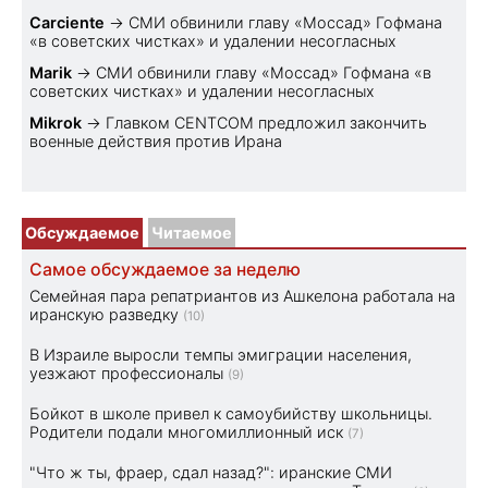
Carciente
→
СМИ обвинили главу «Моссад» Гофмана
«в советских чистках» и удалении несогласных
Marik
→
СМИ обвинили главу «Моссад» Гофмана «в
советских чистках» и удалении несогласных
Mikrok
→
Главком CENTCOM предложил закончить
военные действия против Ирана
Обсуждаемое
Читаемое
Самое обсуждаемое за неделю
Семейная пара репатриантов из Ашкелона работала на
иранскую разведку
(10)
В Израиле выросли темпы эмиграции населения,
уезжают профессионалы
(9)
Бойкот в школе привел к самоубийству школьницы.
Родители подали многомиллионный иск
(7)
"Что ж ты, фраер, сдал назад?": иранские СМИ