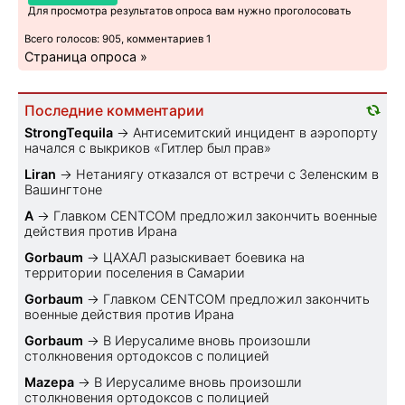
Для просмотра результатов опроса вам нужно проголосовать
Всего голосов: 905, комментариев 1
Страница опроса »
Последние комментарии
StrongTequila
→
Антисемитский инцидент в аэропорту
начался с выкриков «Гитлер был прав»
Liran
→
Нетаниягу отказался от встречи с Зеленским в
Вашингтоне
A
→
Главком CENTCOM предложил закончить военные
действия против Ирана
Gorbaum
→
ЦАХАЛ разыскивает боевика на
территории поселения в Самарии
Gorbaum
→
Главком CENTCOM предложил закончить
военные действия против Ирана
Gorbaum
→
В Иерусалиме вновь произошли
столкновения ортодоксов с полицией
Mazepa
→
В Иерусалиме вновь произошли
столкновения ортодоксов с полицией