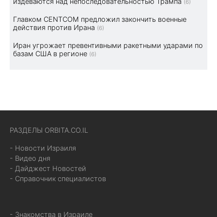
издеваются над непоследовательностью Трампа
(6)
Главком CENTCOM предложил закончить военные
действия против Ирана
(6)
Иран угрожает превентивными ракетными ударами по
базам США в регионе
(6)
РАЗДЕЛЫ ORBITA.CO.IL
- Новости Израиля
- Видео дня
- Дайджест Новостей
- Справочник специалистов
- Знакомства в Израиле