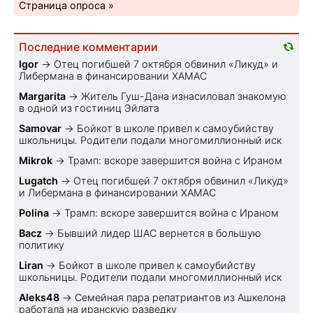
Страница опроса »
Последние комментарии
Igor
→
Отец погибшей 7 октября обвинил «Ликуд» и
Либермана в финансировании ХАМАС
Margarita
→
Житель Гуш-Дана изнасиловал знакомую
в одной из гостиниц Эйлата
Samovar
→
Бойкот в школе привел к самоубийству
школьницы. Родители подали многомиллионный иск
Mikrok
→
Трамп: вскоре завершится война с Ираном
Lugatch
→
Отец погибшей 7 октября обвинил «Ликуд»
и Либермана в финансировании ХАМАС
Polina
→
Трамп: вскоре завершится война с Ираном
Bacz
→
Бывший лидер ШАС вернется в большую
политику
Liran
→
Бойкот в школе привел к самоубийству
школьницы. Родители подали многомиллионный иск
Aleks48
→
Семейная пара репатриантов из Ашкелона
работала на иранскую разведку