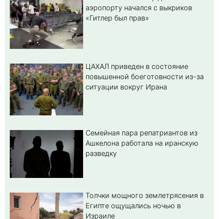
аэропорту начался с выкриков
«Гитлер был прав»
ЦАХАЛ приведен в состояние
повышенной боеготовности из-за
ситуации вокруг Ирана
Семейная пара репатриантов из
Ашкелона работала на иранскую
разведку
Толчки мощного землетрясения в
Египте ощущались ночью в
Израиле