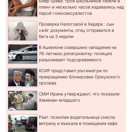
Беер-Шева: трое школьников «взяли в
плен» и несколько часов издевались над
парой гомосексуалистов
Проверка Налоговой в Хедере : сын
сжёг документы, отец отправился в
бега на 3 недели
В Ашкелоне совершено нападение на
76-летнюю репатриантку: полиция
разыскивает подозреваемого
КСИР представил ультиматум по
прекращению блокировки Ормузского
пролива
СМИ Ирана утверждают, что показали
Хаменаи-младшего
Раат: пожилая водительница снесла
витрину и въехала в помещение кафе