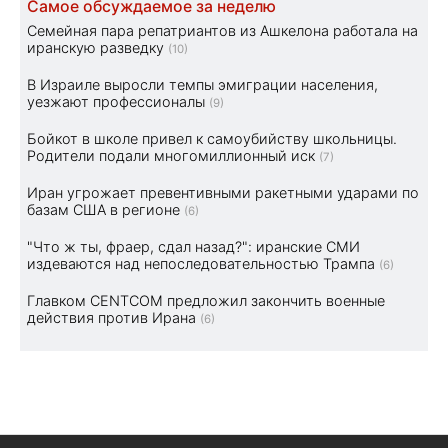
Самое обсуждаемое за неделю
Семейная пара репатриантов из Ашкелона работала на
иранскую разведку
(10)
В Израиле выросли темпы эмиграции населения,
уезжают профессионалы
(9)
Бойкот в школе привел к самоубийству школьницы.
Родители подали многомиллионный иск
(7)
Иран угрожает превентивными ракетными ударами по
базам США в регионе
(6)
"Что ж ты, фраер, сдал назад?": иранские СМИ
издеваются над непоследовательностью Трампа
(6)
Главком CENTCOM предложил закончить военные
действия против Ирана
(6)