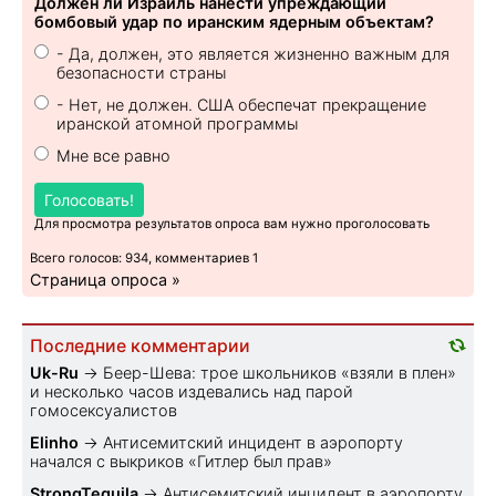
Должен ли Израиль нанести упреждающий
бомбовый удар по иранским ядерным объектам?
- Да, должен, это является жизненно важным для
безопасности страны
- Нет, не должен. США обеспечат прекращение
иранской атомной программы
Мне все равно
Голосовать!
Для просмотра результатов опроса вам нужно проголосовать
Всего голосов: 934, комментариев 1
Страница опроса »
Последние комментарии
Uk-Ru
→
Беер-Шева: трое школьников «взяли в плен»
и несколько часов издевались над парой
гомосексуалистов
Elinho
→
Антисемитский инцидент в аэропорту
начался с выкриков «Гитлер был прав»
StrongTequila
→
Антисемитский инцидент в аэропорту