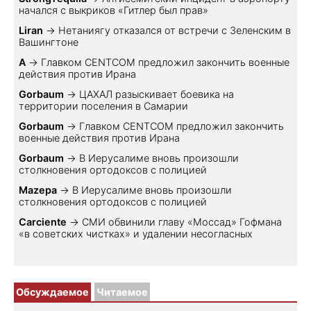
начался с выкриков «Гитлер был прав»
Liran
→
Нетаниягу отказался от встречи с Зеленским в
Вашингтоне
A
→
Главком CENTCOM предложил закончить военные
действия против Ирана
Gorbaum
→
ЦАХАЛ разыскивает боевика на
территории поселения в Самарии
Gorbaum
→
Главком CENTCOM предложил закончить
военные действия против Ирана
Gorbaum
→
В Иерусалиме вновь произошли
столкновения ортодоксов с полицией
Mazepa
→
В Иерусалиме вновь произошли
столкновения ортодоксов с полицией
Carciente
→
СМИ обвинили главу «Моссад» Гофмана
«в советских чистках» и удалении несогласных
Обсуждаемое
Читаемое