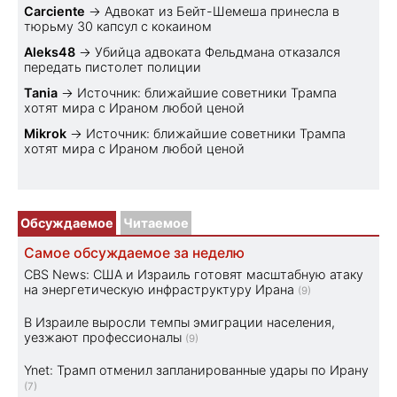
Carciente
→
Адвокат из Бейт-Шемеша принесла в
тюрьму 30 капсул с кокаином
Aleks48
→
Убийца адвоката Фельдмана отказался
передать пистолет полиции
Tania
→
Источник: ближайшие советники Трампа
хотят мира с Ираном любой ценой
Mikrok
→
Источник: ближайшие советники Трампа
хотят мира с Ираном любой ценой
Обсуждаемое
Читаемое
Самое обсуждаемое за неделю
CBS News: США и Израиль готовят масштабную атаку
на энергетическую инфраструктуру Ирана
(9)
В Израиле выросли темпы эмиграции населения,
уезжают профессионалы
(9)
Ynet: Трамп отменил запланированные удары по Ирану
(7)