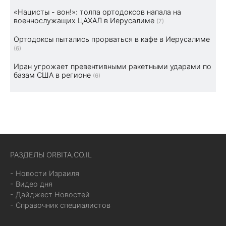
«Нацисты - вон!»: толпа ортодоксов напала на
военнослужащих ЦАХАЛ в Иерусалиме
(7)
Ортодоксы пытались прорваться в кафе в Иерусалиме
(6)
Иран угрожает превентивными ракетными ударами по
базам США в регионе
(6)
РАЗДЕЛЫ ORBITA.CO.IL
- Новости Израиля
- Видео дня
- Дайджест Новостей
- Справочник специалистов