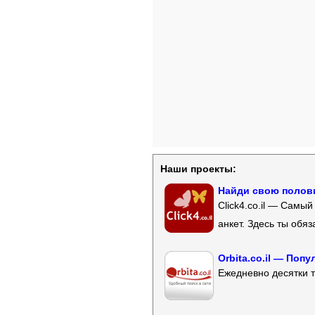
Наши проекты:
Найди свою полови
Click4.co.il — Самы
анкет. Здесь ты обя
Orbita.co.il — Поп
Ежедневно десятки т