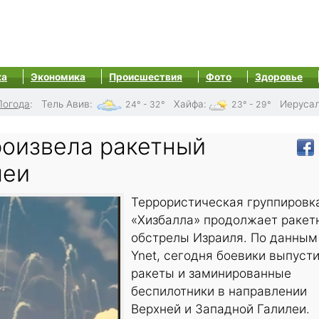
ка
Экономика
Происшествия
Фото
Здоровье
Погода
:
Тель Авив
:
Хайфа
:
Иеруса
24° - 32°
23° - 29°
роизвела ракетный
леи
Террористическая группировк
«Хизбалла» продолжает ракет
обстрелы Израиля. По данным
Ynet, сегодня боевики выпуст
ракеты и заминированные
беспилотники в направлении
Верхней и Западной Галилеи.