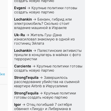
создать новую партию
Evgeni
→
Крупные политики готовы
создать новую партию
Lochankin
→
Бензин, гибрид или
электромобиль? Cколько стоит
владение машиной в Израиле
Uk-Ru
→
Житель Гуш-Дана
изнасиловал знакомую в одной из
гостиниц Эйлата
Lochankin
→
Палестинские активисты
пришли в концлагерь в майках с фото
террористки
Carciente
→
Крупные политики готовы
создать новую партию
бке
StrongTequila
→
Завершилось
расследование убийства на съемной
квартире Airbnb в Иерусалиме
StrongTequila
→
Крупные политики
готовы создать новую партию
Igor
→
Отец погибшей 7 октября
обвинил «Ликуд» и Либермана в