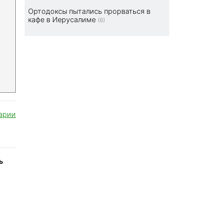
Ортодоксы пытались прорваться в
кафе в Иерусалиме
(6)
арии
ь