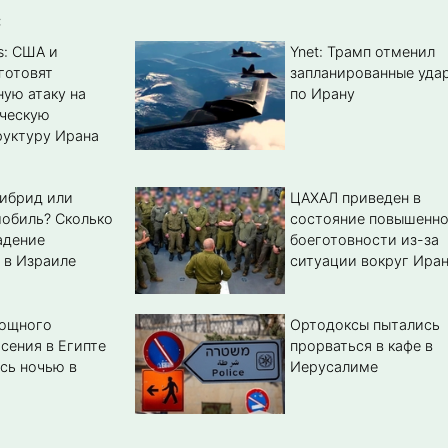
:
s: США и
Ynet: Трамп отменил
готовят
запланированные уда
ую атаку на
по Ирану
ическую
уктуру Ирана
гибрид или
ЦАХАЛ приведен в
обиль? Cколько
состояние повышенн
адение
боеготовности из-за
 в Израиле
ситуации вокруг Ира
мощного
Ортодоксы пытались
сения в Египте
прорваться в кафе в
сь ночью в
Иерусалиме