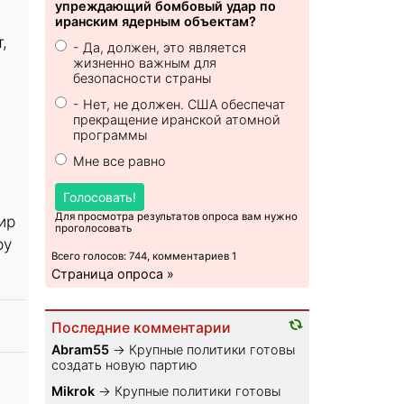
упреждающий бомбовый удар по
иранским ядерным объектам?
,
- Да, должен, это является
жизненно важным для
безопасности страны
- Нет, не должен. США обеспечат
прекращение иранской атомной
программы
Мне все равно
Голосовать!
Для просмотра результатов опроса вам нужно
ир
проголосовать
ру
Всего голосов: 744, комментариев 1
Страница опроса »
Последние комментарии
Abram55
→
Крупные политики готовы
создать новую партию
Mikrok
→
Крупные политики готовы