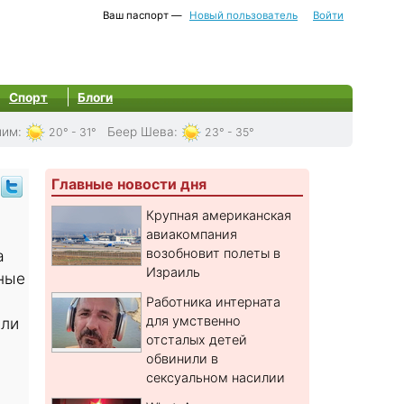
Ваш паспорт —
Новый пользователь
Войти
Спорт
Блоги
лим
:
Беер Шева
:
20° - 31°
23° - 35°
Главные новости дня
Крупная американская
авиакомпания
возобновит полеты в
а
Израиль
ные
Работника интерната
для умственно
или
отсталых детей
обвинили в
сексуальном насилии