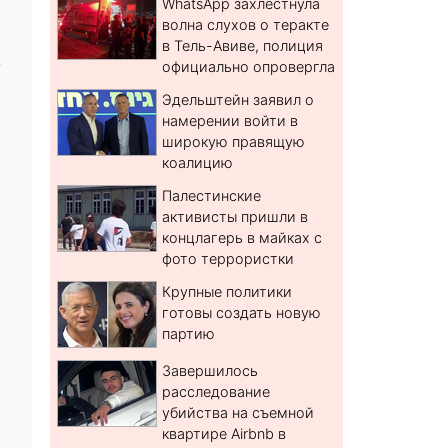
WhatsApp захлестнула
волна слухов о теракте
в Тель-Авиве, полиция
,
официально опровергла
Эдельштейн заявил о
намерении войти в
широкую правящую
коалицию
Палестинские
активисты пришли в
концлагерь в майках с
фото террористки
Крупные политики
готовы создать новую
партию
Завершилось
расследование
убийства на съемной
квартире Airbnb в