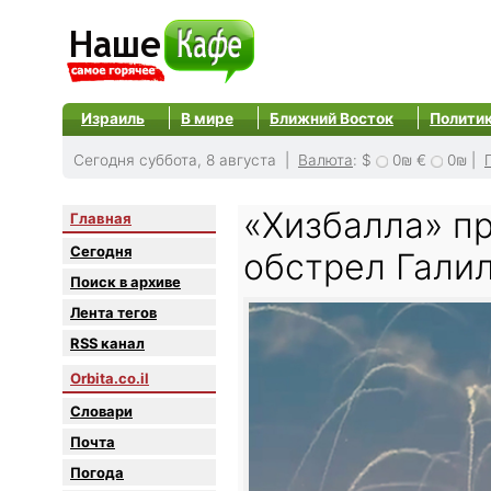
Израиль
В мире
Ближний Восток
Полити
Сегодня суббота, 8 августа |
Валюта
:
$
0₪
€
0₪
|
«Хизбалла» п
Главная
Сегодня
обстрел Гали
Поиск в архиве
Лента тегов
RSS канал
Orbita.co.il
Словари
Почта
Погода