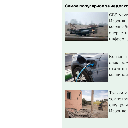
Самое популярное за неделю
CBS New
Израиль 
масштабн
энергет
инфрастр
Бензин, 
электром
стоит вл
машиной
Толчки 
землетря
ощущали
Израиле