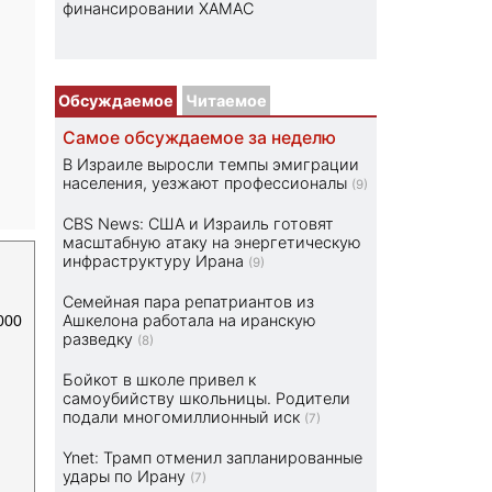
финансировании ХАМАС
Обсуждаемое
Читаемое
Самое обсуждаемое за неделю
В Израиле выросли темпы эмиграции
населения, уезжают профессионалы
(9)
CBS News: США и Израиль готовят
масштабную атаку на энергетическую
инфраструктуру Ирана
(9)
Семейная пара репатриантов из
Ашкелона работала на иранскую
000
разведку
(8)
Бойкот в школе привел к
самоубийству школьницы. Родители
подали многомиллионный иск
(7)
Ynet: Трамп отменил запланированные
удары по Ирану
(7)