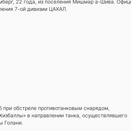
мберг, 22 года, из поселения Мишмар а-Шива. Офиц
ления 7-ой дивизии ЦАХАЛ.
б при обстреле противотанковым снарядом,
избаллы» в направлении танка, осуществлявшего
ы Голани.