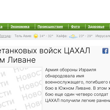
ка
Экономика
Происшествия
Фото
Здоровье
Погода
:
Тель Авив
:
Хайфа
:
Иерусал
24° - 32°
23° - 29°
етанковых войск ЦАХАЛ
м Ливане
Армия обороны Израиля
обнародовала имя
военнослужащего, погибшего 
бою в Южном Ливане. В этом 
бою еще один четверо солдат
ЦАХАЛ получили легкие ранен