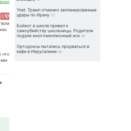
арии
Ynet: Трамп отменил запланированные
удары по Ирану
(7)
0
ством
Бойкот в школе привел к
 нас
самоубийству школьницы. Родители
подали многомиллионный иск
(6)
Ортодоксы пытались прорваться в
кафе в Иерусалиме
(6)
у,что
 нам
ь