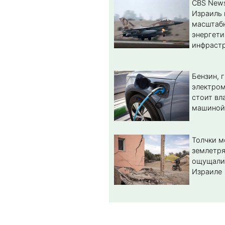
CBS New
Израиль 
масштабн
энергет
инфрастр
Бензин, 
электром
стоит вл
машиной
Толчки 
землетря
ощущали
Израиле