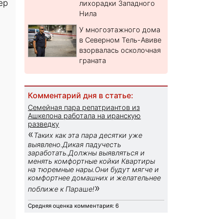
ер
лихорадки Западного
Нила
У многоэтажного дома
в Северном Тель-Авиве
взорвалась осколочная
граната
Комментарий дня в статье:
Семейная пара репатриантов из
Ашкелона работала на иранскую
разведку
«
Таких как эта пара десятки уже
выявлено.Дикая падучесть
заработать.Должны выявляться и
менять комфортные койки Квартиры
на тюремные нары.Они будут мягче и
комфортнее домашних и желательнее
»
поближе к Параше!
Средняя оценка комментария: 6