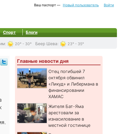
Ваш паспорт —
Новый пользователь
Войти
Спорт
Блоги
им
:
Беер Шева
:
20° - 30°
23° - 35°
Главные новости дня
Отец погибшей 7
октября обвинил
«Ликуд» и Либермана в
финансировании
ХАМАС
в
Жителя Бат-Яма
ж
арестовали за
изнасилование в
ия.
местной гостинице