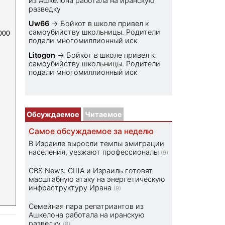
из Ашкелона работала на иранскую
разведку
Uw66
→
Бойкот в школе привел к
самоубийству школьницы. Родители
000
подали многомиллионный иск
Litogon
→
Бойкот в школе привел к
самоубийству школьницы. Родители
подали многомиллионный иск
Обсуждаемое
Читаемое
Самое обсуждаемое за неделю
В Израиле выросли темпы эмиграции
населения, уезжают профессионалы
(9)
CBS News: США и Израиль готовят
масштабную атаку на энергетическую
инфраструктуру Ирана
(9)
Семейная пара репатриантов из
Ашкелона работала на иранскую
разведку
(8)