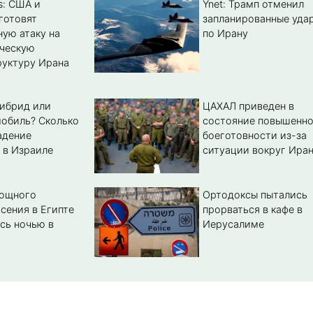
s: США и
Ynet: Трамп отменил
готовят
запланированные уда
ую атаку на
по Ирану
ическую
уктуру Ирана
гибрид или
ЦАХАЛ приведен в
обиль? Cколько
состояние повышенн
адение
боеготовности из-за
 в Израиле
ситуации вокруг Ира
мощного
Ортодоксы пытались
сения в Египте
прорваться в кафе в
сь ночью в
Иерусалиме