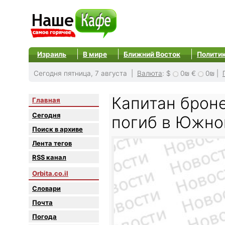
Израиль
В мире
Ближний Восток
Полити
Сегодня пятница, 7 августа |
Валюта
:
$
0₪
€
0₪
|
Капитан брон
Главная
Сегодня
погиб в Южно
Поиск в архиве
Лента тегов
RSS канал
Orbita.co.il
Словари
Почта
Погода