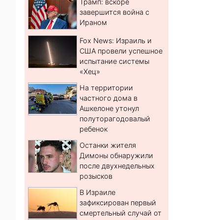
Трамп: вскоре
завершится война с
Ираном
Fox News: Израиль и
США провели успешное
испытание системы
«Хец»
На территории
частного дома в
Ашкелоне утонул
полуторагодовалый
ребенок
Останки жителя
Димоны обнаружили
после двухнедельных
розысков
В Израиле
зафиксирован первый
смертельный случай от