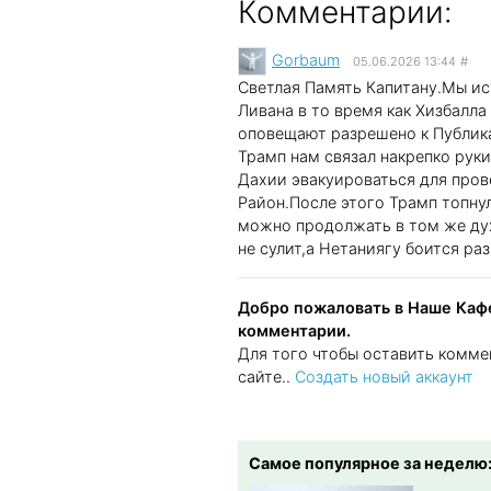
Комментарии:
Gorbaum
05.06.2026 13:44
#
Светлая Память Капитану.Мы и
Ливана в то время как Хизбалла
оповещают разрешено к Публика
Трамп нам связал накрепко руки
Дахии эвакуироваться для пров
Район.После этого Трамп топнул
можно продолжать в том же дух
не сулит,а Нетаниягу боится ра
Добро пожаловать в Наше Кафе
комментарии.
Для того чтобы оставить комме
сайте..
Создать новый аккаунт
Самое популярное за неделю