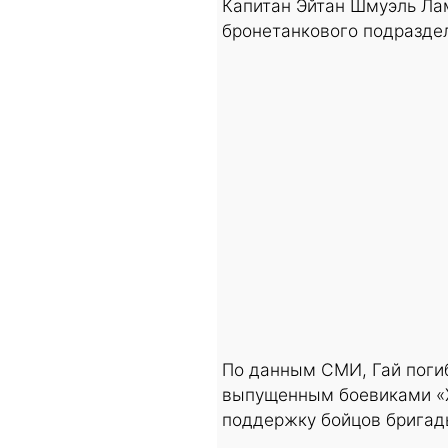
Капитан Эйтан Шмуэль Ла
бронетанкового подразде
По данным СМИ, Гай поги
выпущенным боевиками «Х
поддержку бойцов бригад