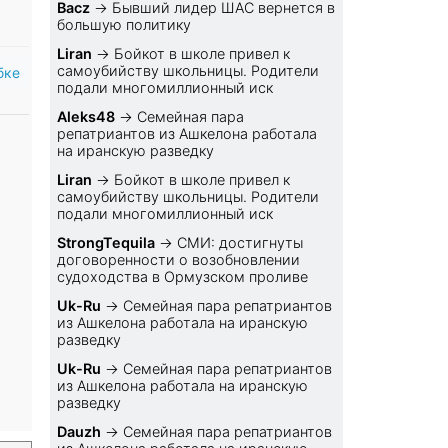
Bacz
→
Бывший лидер ШАС вернется в
большую политику
Liran
→
Бойкот в школе привел к
самоубийству школьницы. Родители
бке
подали многомиллионный иск
Aleks48
→
Семейная пара
репатриантов из Ашкелона работала
на иранскую разведку
Liran
→
Бойкот в школе привел к
самоубийству школьницы. Родители
подали многомиллионный иск
StrongTequila
→
СМИ: достигнуты
договоренности о возобновлении
судоходства в Ормузском проливе
Uk-Ru
→
Семейная пара репатриантов
из Ашкелона работала на иранскую
разведку
Uk-Ru
→
Семейная пара репатриантов
из Ашкелона работала на иранскую
разведку
Dauzh
→
Семейная пара репатриантов