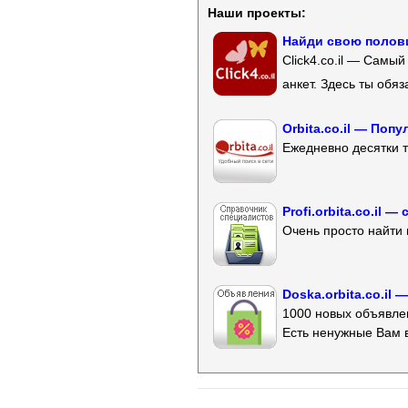
Наши проекты:
Найди свою полови
Click4.co.il — Самы
анкет. Здесь ты обя
Orbita.co.il — Поп
Ежедневно десятки т
Profi.orbita.co.il
Очень просто найти 
Doska.orbita.co.il
1000 новых объявлен
Есть ненужные Вам 