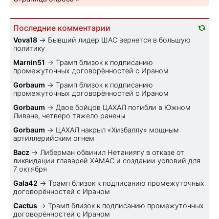
Последние комментарии
Vova18
→
Бывший лидер ШАС вернется в большую
политику
Marnin51
→
Трамп близок к подписанию
промежуточных договорённостей с Ираном
Gorbaum
→
Трамп близок к подписанию
промежуточных договорённостей с Ираном
Gorbaum
→
Двое бойцов ЦАХАЛ погибли в Южном
Ливане, четверо тяжело ранены
Gorbaum
→
ЦАХАЛ накрыл «Хизбаллу» мощным
артиллерийским огнем
Bacz
→
Либерман обвинил Нетаниягу в отказе от
ликвидации главарей ХАМАС и создании условий для
7 октября
Gala42
→
Трамп близок к подписанию промежуточных
договорённостей с Ираном
Cactus
→
Трамп близок к подписанию промежуточных
договорённостей с Ираном