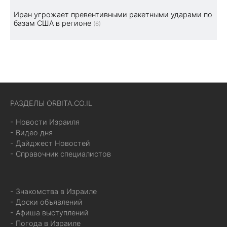
Иран угрожает превентивными ракетными ударами по
базам США в регионе
(6)
РАЗДЕЛЫ ORBITA.CO.IL
- Новости Израиля
- Видео дня
- Дайджест Новостей
- Справочник специалистов
- Знакомства в Израиле
- Доски объявлений
- Афиша выступлений
- Погода в Израиле