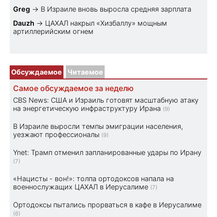
Greg
→
В Израиле вновь выросла средняя зарплата
Dauzh
→
ЦАХАЛ накрыл «Хизбаллу» мощным
артиллерийским огнем
Обсуждаемое
Читаемое
Самое обсуждаемое за неделю
CBS News: США и Израиль готовят масштабную атаку
на энергетическую инфраструктуру Ирана
(9)
В Израиле выросли темпы эмиграции населения,
уезжают профессионалы
(9)
Ynet: Трамп отменил запланированные удары по Ирану
(7)
«Нацисты - вон!»: толпа ортодоксов напала на
военнослужащих ЦАХАЛ в Иерусалиме
(7)
Ортодоксы пытались прорваться в кафе в Иерусалиме
(6)