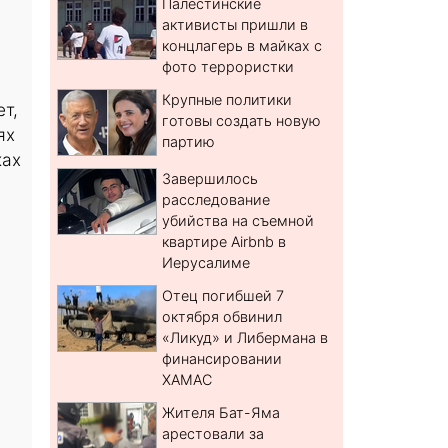
Палестинские
активисты пришли в
концлагерь в майках с
фото террористки
Крупные политики
т,
готовы создать новую
ях
партию
ках
Завершилось
расследование
убийства на съемной
квартире Airbnb в
Иерусалиме
Отец погибшей 7
октября обвинил
«Ликуд» и Либермана в
финансировании
ХАМАС
Жителя Бат-Яма
арестовали за