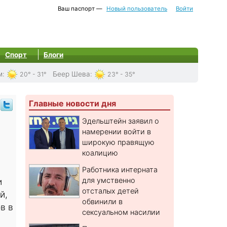
Ваш паспорт —
Новый пользователь
Войти
Спорт
Блоги
м
:
Беер Шева
:
20° - 31°
23° - 35°
Главные новости дня
Эдельштейн заявил о
намерении войти в
широкую правящую
коалицию
Работника интерната
для умственно
и
отсталых детей
й,
обвинили в
в в
сексуальном насилии