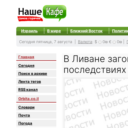
Израиль
В мире
Ближний Восток
Полити
Сегодня пятница, 7 августа |
Валюта
:
$
0₪
€
0₪
|
В Ливане заг
Главная
Сегодня
последствиях
Поиск в архиве
Лента тегов
RSS канал
Orbita.co.il
Словари
Почта
Погода