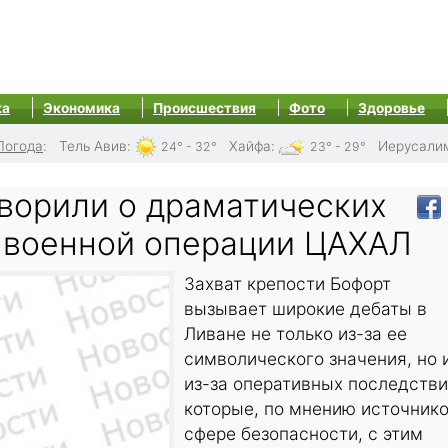
ка
Экономика
Происшествия
Фото
Здоровье
Погода
:
Тель Авив
:
Хайфа
:
Иерусали
24° - 32°
23° - 29°
оворили о драматических
 военной операции ЦАХАЛ
Захват крепости Бофорт
вызывает широкие дебаты в
Ливане не только из-за ее
символического значения, но 
из-за оперативных последстви
которые, по мнению источнико
сфере безопасности, с этим