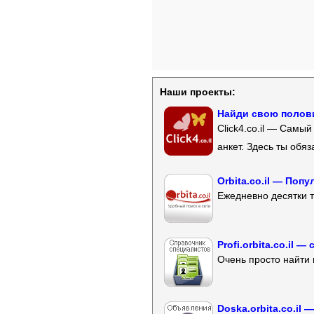
Наши проекты:
Найди свою полови
Click4.co.il — Самы
анкет. Здесь ты обя
Orbita.co.il — Поп
Ежедневно десятки т
Profi.orbita.co.il
Очень просто найти 
Doska.orbita.co.il