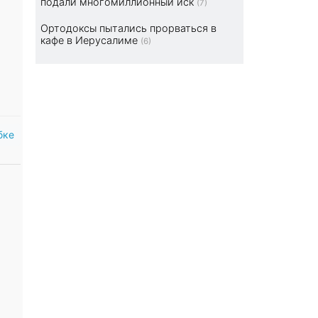
подали многомиллионный иск
(7)
Ортодоксы пытались прорваться в
кафе в Иерусалиме
(6)
бке