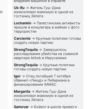
владение машиной в Израиле
Uk-Ru
→
Житель Гуш-Дана
ию
изнасиловал знакомую в одной из
гостиниц Эйлата
Lochankin
→
Палестинские активисты
пришли в концлагерь в майках с фото
террористки
Carciente
→
Крупные политики готовы
создать новую партию
StrongTequila
→
Завершилось
расследование убийства на съемной
квартире Airbnb в Иерусалиме
StrongTequila
→
Крупные политики
готовы создать новую партию
Igor
→
Отец погибшей 7 октября
обвинил «Ликуд» и Либермана в
финансировании ХАМАС
Margarita
→
Житель Гуш-Дана
изнасиловал знакомую в одной из
гостиниц Эйлата
Samovar
→
Бойкот в школе привел к