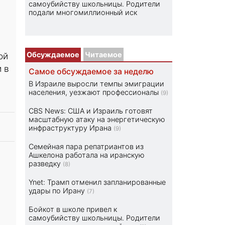
самоубийству школьницы. Родители
подали многомиллионный иск
Обсуждаемое
Читаемое
ой
 в
Самое обсуждаемое за неделю
В Израиле выросли темпы эмиграции
населения, уезжают профессионалы
(9)
CBS News: США и Израиль готовят
масштабную атаку на энергетическую
инфраструктуру Ирана
(9)
Семейная пара репатриантов из
Ашкелона работала на иранскую
разведку
(8)
Ynet: Трамп отменил запланированные
удары по Ирану
(7)
Бойкот в школе привел к
самоубийству школьницы. Родители