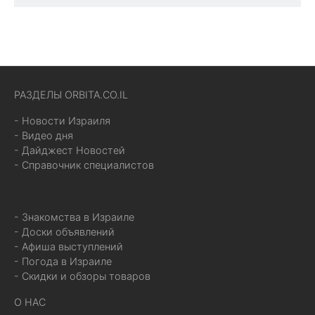
РАЗДЕЛЫ ORBITA.CO.IL
- Новости Израиля
- Видео дня
- Дайджест Новостей
- Справочник специалистов
- Знакомства в Израиле
- Доски объявлений
- Афиша выступлений
- Погода в Израиле
- Скидки и обзоры товаров
О НАС