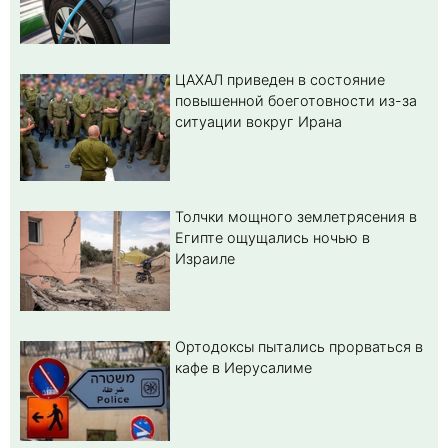
ЦАХАЛ приведен в состояние
повышенной боеготовности из-за
ситуации вокруг Ирана
Толчки мощного землетрясения в
Египте ощущались ночью в
Израиле
Ортодоксы пытались прорваться в
кафе в Иерусалиме