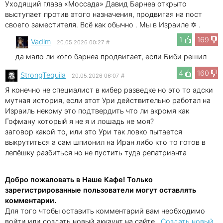
Уходящий глава «Моссада» Давид Барнеа открыто
выступает против этого назначения, продвигая на пост
своего заместителя. Всё как обычно . Мы в Израиле ✡ .
1
169
Vadim
20.05.2026 00:27
#
да мало ли кого барнеа продвигает, если Биби решил
4
160
StrongTequila
20.05.2026 06:07
#
Я конечно не специалист в кибер разведке но это то адски
мутная история, если этот Ури действительно работал на
Израиль некому это подтвердить что ли акромя как
Гофману который я не я и лошадь не моя?
заговор какой то, или это Ури так ловко пытается
выкрутиться а сам шпионил на Иран либо кто то готов в
лепёшку разбиться но не пустить туда репатрианта
Добро пожаловать в Наше Кафе! Только
зарегистрированные пользователи могут оставлять
комментарии.
Для того чтобы оставить комментарий вам необходимо
войти или создать новый аккаунт на сайте..
Создать новый