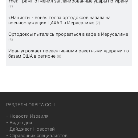
Ynet: Трамп отменил запланированные удары по Ирану
(7)
«Нацисты - вон!»: толпа ортодоксов напала на
военнослужащих ЦАХАЛ в Иерусалиме
(7)
Ортодоксы пытались прорваться в кафе в Иерусалиме
(6)
Иран угрожает превентивными ракетными ударами по
базам США в регионе
(6)
РАЗДЕЛЫ ORBITA.CO.IL
- Новости Израиля
- Видео дня
- Дайджест Новостей
- Справочник специалистов