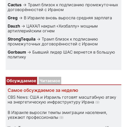
Cactus
→
Трамп близок к подписанию промежуточных
договорённостей с Ираном
Greg
→
В Израиле вновь выросла средняя зарплата
Dauzh
→
ЦАХАЛ накрыл «Хизбаллу» мощным
артиллерийским огнем
StrongTequila
→
Трамп близок к подписанию
промежуточных договорённостей с Ираном
Gorbaum
→
Бывший лидер ШАС вернется в большую
политику
Обсуждаемое
Читаемое
Самое обсуждаемое за неделю
CBS News: США и Израиль готовят масштабную атаку
на энергетическую инфраструктуру Ирана
(9)
В Израиле выросли темпы эмиграции населения,
уезжают профессионалы
(9)