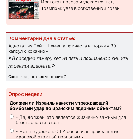
Иранская пресса издевается над
Трампом: увяз в собственной грязи
Комментарий дня в статье:
Адвокат из Бейт-Шемеша принесла в тюрьму 30
капсул с кокаином
«
В соседню камеру лет на пять и пожизненоо лишить
»
лицензии адвоката.
Средняя оценка комментария: 7
Опрос недели
Должен ли Израиль нанести упреждающий
бомбовый удар по иранским ядерным объектам?
- Да, должен, это является жизненно важным для
безопасности страны
- Нет, не должен. США обеспечат прекращение
иранской атомной программы