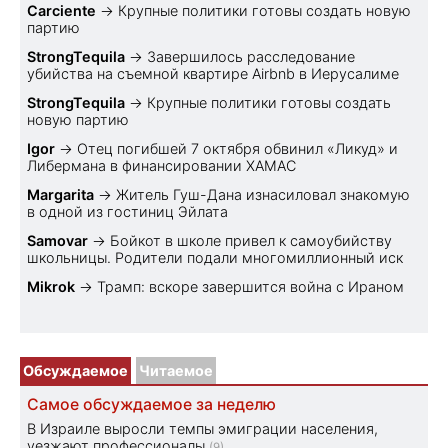
Carciente
→
Крупные политики готовы создать новую
партию
StrongTequila
→
Завершилось расследование
убийства на съемной квартире Airbnb в Иерусалиме
StrongTequila
→
Крупные политики готовы создать
новую партию
Igor
→
Отец погибшей 7 октября обвинил «Ликуд» и
Либермана в финансировании ХАМАС
Margarita
→
Житель Гуш-Дана изнасиловал знакомую
в одной из гостиниц Эйлата
Samovar
→
Бойкот в школе привел к самоубийству
школьницы. Родители подали многомиллионный иск
Mikrok
→
Трамп: вскоре завершится война с Ираном
Обсуждаемое
Читаемое
Самое обсуждаемое за неделю
В Израиле выросли темпы эмиграции населения,
уезжают профессионалы
(9)