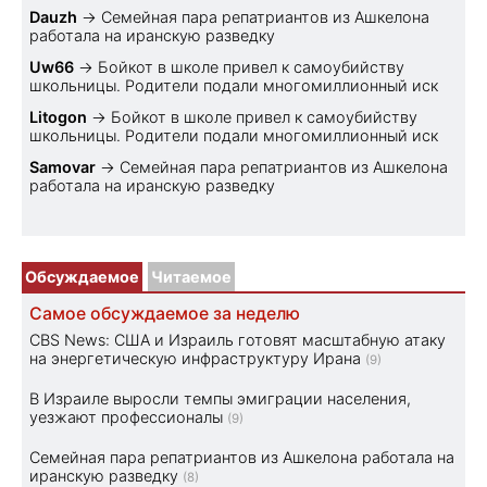
Dauzh
→
Семейная пара репатриантов из Ашкелона
работала на иранскую разведку
Uw66
→
Бойкот в школе привел к самоубийству
школьницы. Родители подали многомиллионный иск
Litogon
→
Бойкот в школе привел к самоубийству
школьницы. Родители подали многомиллионный иск
Samovar
→
Семейная пара репатриантов из Ашкелона
работала на иранскую разведку
Обсуждаемое
Читаемое
Самое обсуждаемое за неделю
CBS News: США и Израиль готовят масштабную атаку
на энергетическую инфраструктуру Ирана
(9)
В Израиле выросли темпы эмиграции населения,
уезжают профессионалы
(9)
Семейная пара репатриантов из Ашкелона работала на
иранскую разведку
(8)