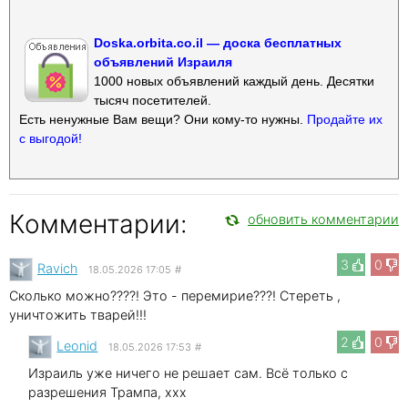
Doska.orbita.co.il — доска бесплатных
объявлений Израиля
1000 новых объявлений каждый день. Десятки
тысяч посетителей.
Есть ненужные Вам вещи? Они кому-то нужны.
Продайте их
с выгодой!
Комментарии:
обновить комментарии
3
0
Ravich
18.05.2026 17:05
#
Сколько можно????! Это - перемирие???! Стереть ,
уничтожить тварей!!!
2
0
Leonid
18.05.2026 17:53
#
Израиль уже ничего не решает сам. Всё только с
разрешения Трампа, xxx