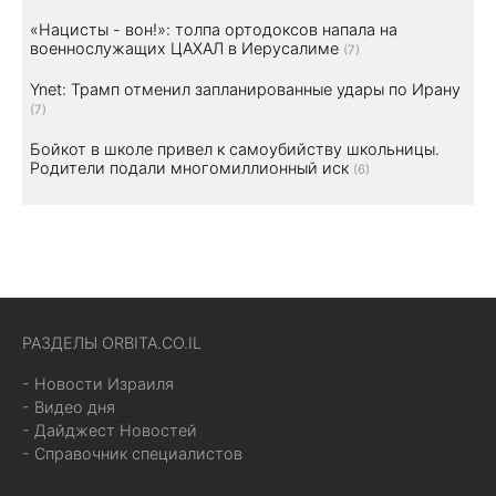
«Нацисты - вон!»: толпа ортодоксов напала на
военнослужащих ЦАХАЛ в Иерусалиме
(7)
Ynet: Трамп отменил запланированные удары по Ирану
(7)
Бойкот в школе привел к самоубийству школьницы.
Родители подали многомиллионный иск
(6)
РАЗДЕЛЫ ORBITA.CO.IL
- Новости Израиля
- Видео дня
- Дайджест Новостей
- Справочник специалистов