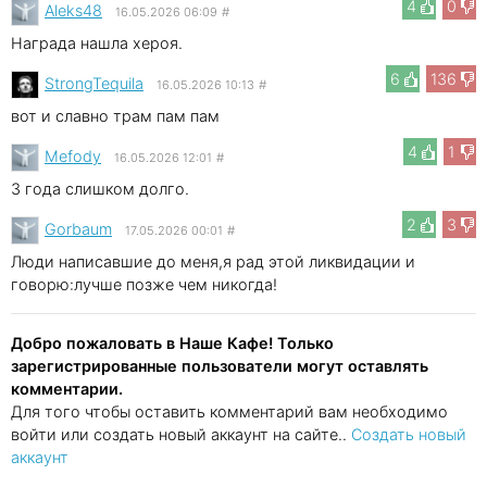
4
0
Aleks48
16.05.2026 06:09
#
Награда нашла хероя.
6
136
StrongTequila
16.05.2026 10:13
#
вот и славно трам пам пам
4
1
Mefody
16.05.2026 12:01
#
3 года слишком долго.
2
3
Gorbaum
17.05.2026 00:01
#
Люди написавшие до меня,я рад этой ликвидации и
говорю:лучше позже чем никогда!
Добро пожаловать в Наше Кафе! Только
зарегистрированные пользователи могут оставлять
комментарии.
Для того чтобы оставить комментарий вам необходимо
войти или создать новый аккаунт на сайте..
Создать новый
аккаунт