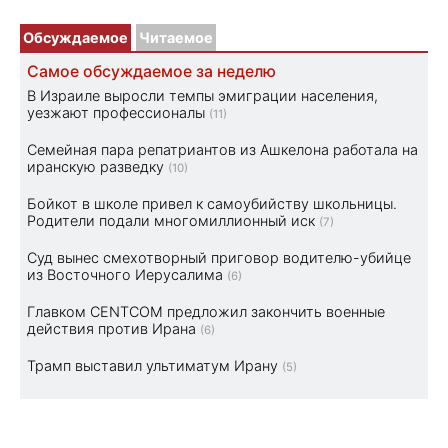
Обсуждаемое
Читаемое
Самое обсуждаемое за неделю
В Израиле выросли темпы эмиграции населения,
уезжают профессионалы
(11)
Семейная пара репатриантов из Ашкелона работала на
иранскую разведку
(10)
Бойкот в школе привел к самоубийству школьницы.
Родители подали многомиллионный иск
(7)
Суд вынес смехотворный приговор водителю-убийце
из Восточного Иерусалима
(6)
Главком CENTCOM предложил закончить военные
действия против Ирана
(6)
Трамп выставил ультиматум Ирану
(5)