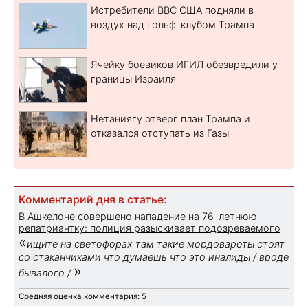
Истребители ВВС США подняли в
воздух над гольф-клубом Трампа
Ячейку боевиков ИГИЛ обезвредили у
границы Израиля
Нетаниягу отверг план Трампа и
отказался отступать из Газы
Комментарий дня в статье:
В Ашкелоне совершено нападение на 76-летнюю
репатриантку: полиция разыскивает подозреваемого
«
ищите на светофорах там такие мордовароты стоят
со стаканчиками что думаешь что это иналиды / вроде
»
бывалого /
Средняя оценка комментария: 5