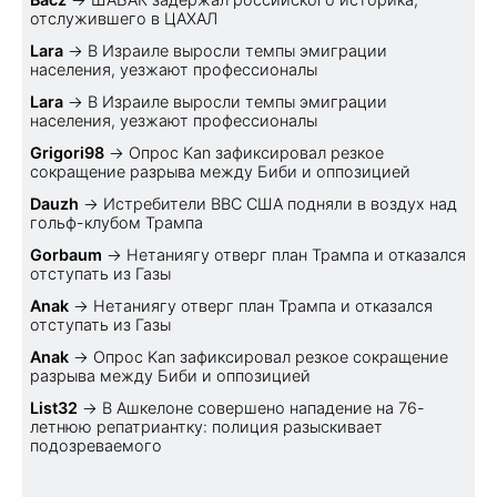
отслужившего в ЦАХАЛ
Lara
→
В Израиле выросли темпы эмиграции
населения, уезжают профессионалы
Lara
→
В Израиле выросли темпы эмиграции
населения, уезжают профессионалы
Grigori98
→
Опрос Kan зафиксировал резкое
сокращение разрыва между Биби и оппозицией
Dauzh
→
Истребители ВВС США подняли в воздух над
гольф-клубом Трампа
Gorbaum
→
Нетаниягу отверг план Трампа и отказался
отступать из Газы
Anak
→
Нетаниягу отверг план Трампа и отказался
отступать из Газы
Anak
→
Опрос Kan зафиксировал резкое сокращение
разрыва между Биби и оппозицией
List32
→
В Ашкелоне совершено нападение на 76-
летнюю репатриантку: полиция разыскивает
подозреваемого