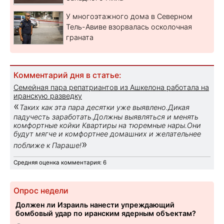
У многоэтажного дома в Северном
Тель-Авиве взорвалась осколочная
граната
Комментарий дня в статье:
Семейная пара репатриантов из Ашкелона работала на
иранскую разведку
«
Таких как эта пара десятки уже выявлено.Дикая
падучесть заработать.Должны выявляться и менять
комфортные койки Квартиры на тюремные нары.Они
будут мягче и комфортнее домашних и желательнее
»
поближе к Параше!
Средняя оценка комментария: 6
Опрос недели
Должен ли Израиль нанести упреждающий
бомбовый удар по иранским ядерным объектам?