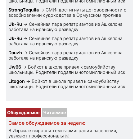
школьницы. Родители подали многомиллионный иск
StrongTequila
→
СМИ: достигнуты договоренности о
возобновлении судоходства в Ормузском проливе
Uk-Ru
→
Семейная пара репатриантов из Ашкелона
работала на иранскую разведку
Uk-Ru
→
Семейная пара репатриантов из Ашкелона
работала на иранскую разведку
Dauzh
→
Семейная пара репатриантов из Ашкелона
работала на иранскую разведку
Uw66
→
Бойкот в школе привел к самоубийству
школьницы. Родители подали многомиллионный иск
Litogon
→
Бойкот в школе привел к самоубийству
школьницы. Родители подали многомиллионный иск
Обсуждаемое
Читаемое
Самое обсуждаемое за неделю
В Израиле выросли темпы эмиграции населения,
уезжают профессионалы
(9)