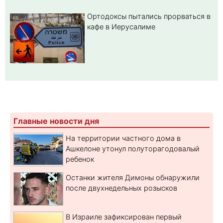
Ортодоксы пытались прорваться в
кафе в Иерусалиме
Главные новости дня
На территории частного дома в
Ашкелоне утонул полуторагодовалый
ребенок
Останки жителя Димоны обнаружили
после двухнедельных розысков
В Израиле зафиксирован первый