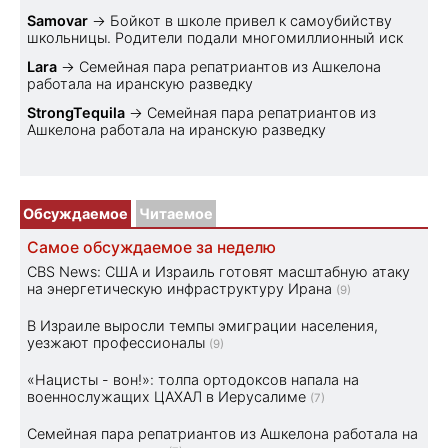
Samovar
→
Бойкот в школе привел к самоубийству
школьницы. Родители подали многомиллионный иск
Lara
→
Семейная пара репатриантов из Ашкелона
работала на иранскую разведку
StrongTequila
→
Семейная пара репатриантов из
Ашкелона работала на иранскую разведку
Обсуждаемое
Читаемое
Самое обсуждаемое за неделю
CBS News: США и Израиль готовят масштабную атаку
на энергетическую инфраструктуру Ирана
(9)
В Израиле выросли темпы эмиграции населения,
уезжают профессионалы
(9)
«Нацисты - вон!»: толпа ортодоксов напала на
военнослужащих ЦАХАЛ в Иерусалиме
(7)
Семейная пара репатриантов из Ашкелона работала на