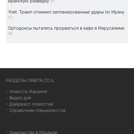
иранскую разведку
(7)
Ynet: Трамп отменил запланированные удары по Ирану
(7)
Ортодоксы пытались прорваться в кафе в Иерусалиме
(6)
РАЗДЕЛЫ ORBITA.CO.IL
- Новости Израиля
- Видео дня
- Дайджест Новостей
- Справочник специалистов
- Знакомства в Израиле